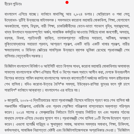
হীরেন পন্ডিতঃ
প্রেস
রিলিজ
বাংলাদেশ এগিয়ে যাচ্ছে। বর্তমানে মাথাপিছু আয় ২,৮২৪ ডলার। মেট্রোরেল ও পদ্মা সেতু
উদ্বোধন- দুটিই উন্নয়নের মাইলফলক। সফলভাবে কারোনা মহামারি মোকাবিলা, শিক্ষা, যোগাযোগ
প্রকাশনা
অবকাঠামো, গ্যাস, বিদ্যুৎ, নারী শিক্ষা, চাকরিজীবীদের বেতন-ভাতা শতভাগ বৃদ্ধি, স্বাস্থ্যসেবা,
খাদ্য উৎপাদনে স্বয়ংসম্পূর্ণতা অর্জন, সামাজিক কর্মসূচির আওতায় পিছিয়ে থাকা জনগোষ্ঠী, অসহায়,
গ্যালারি
বয়স্ক, বিধবা, প্রতিবন্ধী ব্যক্তি, তালাকপ্রাপ্ত নারীদের সহায়তা, অটিজম, অসচ্ছল
মুক্তিযোদ্ধাদের সহায়তা প্রদান, আশ্রয়ণ প্রকল্প, একটি বাড়ি একটি খামার প্রকল্প, নারীর
বিএনপি-
ক্ষমতায়নসহ ও বিভিন্ন সেক্টরের সামগ্রিক উন্নয়নে ব্যাপক ভূমিকা রেখেছে প্রধানমন্ত্রী শেখ
জামায়াত
হাসিনার নেতৃত্বাধীন সরকার।
সহিংসতা
ডিজিটাল বাংলাদেশ বিনির্মাণ ও আইসিটি খাতে বিপ্লব সাধন, করোনা মহামারি মোকাবিলায় অসামান্য
সাফল্যে বাংলাদেশকে দক্ষিণ এশিয়ায় শীর্ষে ও বিশ্বে পঞ্চম স্থানে আসীন করা, দেশকে উন্নয়নশীল
সংগঠন
বিশ্বের কাতারে শামিল করাসহ বাংলাদেশের অসংখ্য কালোত্তীর্ণ অর্জনের কারিগর সফল রাষ্ট্রনায়ক
শেখ হাসিনা। যদিও করোনা-উত্তর বৈশি^ক সমস্যা, ইউক্রেন-রাশিয়া যুদ্ধের ফলে সৃষ্ট চাপে
নির্বাচনী
সারাবিশ^ বর্তমানে আক্রান্ত। বাংলাদেশও এর বাইরে নয়।
ইশতেহার
৮ জানুয়ারি, ২০০৯-এ দ্বিতীয়বারের মতো প্রধানমন্ত্রী হিসেবে দায়িত্ব গ্রহণ করে শেখ হাসিনা ষষ্ঠ
পঞ্চবার্ষিক পরিকল্পনা, এমডিজি এবং প্রথম প্রেক্ষিত পরিকল্পনা বাস্তবায়নে অক্লান্ত পরিশ্রম
করেন। ২০১৪ সালের ৫ ফেব্রুয়ারির নির্বাচনে তিনি পুনরায় নির্বাচিত হন এবং সরকার গঠনের
মাধ্যমে দেশকে এগিয়ে নেওয়ার সুযোগ পান। প্রধানমন্ত্রী শেখ হাসিনা ১০টি বিশেষ উদ্যোগ গ্রহণ
করেন। এগুলো হলোÑ দারিদ্র্য ও ক্ষুধামুক্ত সমাজ, আবাসন সমস্যার সমাধান, শিক্ষা, চিকিৎসা,
কর্মসংস্থান, সামাজিক নিরাপত্তা বেষ্টনী এবং ডিজিটালাইজেশনকে অগ্রাধিকার দেওয়া। ‘ডিজিটাল