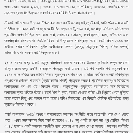
পরিকল্পনা নিয়েছে সরকার। ঢাকাকেন্দ্রিক নগরায়ণের পরিবর্তে অনেক নগরকেন্দ্রের সুষম উন্নয়নের
ওপর জোর দেওয়া হয়েছে। শহরের বাতাসের গুণমান, গণপরিবহন, যানবাহন, পয়ঃনিষ্কাশন ও
ড্রেনেজ ব্যবস্থার উন্নয়নে সরকারি-বেসরকারি বিনিয়োগ বাড়ানো হবে।
টেকসই পরিবেশগত উন্নয়ন নিশ্চিত করা এবং একটি জলবায়ু সহিষ্ণু টেকসই জাতি গঠন এবং একটি
গতিশীল প্রাণবন্ত বদ্বীপে সবুজ অর্থনীতির সম্ভাবনা উন্মোচন করা, জলবায়ুর অভিঘাত অভিযোজন
প্রচেষ্টার ওপর ভিত্তি ধরে কাজ করা, জোয়ারের ওঠানামা, লবণাক্ততা, বন্যা, নদীভাঙন এবং
জলোচ্ছ্বাস বাংলাদেশের নিয়মিত বিষয়, যা উন্নয়নকে বাধাগ্রস্ত করে। ডেল্টা প্ল্যান ২১০০-এর
অধীনে, বর্তমান পরিকল্পনা সুনীল অর্থনৈতিক সম্পদ (মৎস্য, সামুদ্রিক শৈবাল, খনিজ সম্পদ)
আহরণের ওপর সরকার দৃষ্টি নিবদ্ধ করেছে।
২০৪১ সালের মধ্যে একটি সমৃদ্ধ বাংলাদেশ অর্জনে সরকারের উন্নয়ন দৃষ্টিভঙ্গি, লক্ষ্য এবং তা
বাস্তবায়নের জন্য একটি রোডম্যাপ প্রস্তুত করা হয়েছে। এই পথ নকশার পথ অনুসরণ করে
২০৪১ সালে অর্জিত হবে জাতির পিতার স্বপ্নের সোনার বাংলা। আমরা বর্তমানে একটি অবিশ্বাস্য
পদ্ধতিগত মৌলিক পরিবর্তন (প্যারাডাইম শিফট) প্রত্যক্ষ করছি। প্রচলিত ব্যবস্থার ডিজিটাল
রূপান্তরের পথ ধরে এই পরিবর্তন ঘটছে। অত্যাধুনিক প্রযুক্তির আবির্ভাবের সঙ্গে ডিজিটাল
রূপান্তর দ্রুত গতিতে ঘটছে। চতুর্থ শিল্প বিপ্লবে, আমরা দেখতে পাচ্ছি ৩ডি প্রিন্টার থেকে মুদ্রিত
হচ্ছে অনেক কিছু এবং সামনে আনা হচ্ছে। যদিও সিস্টেমের এই বিষয়টি মৌলিক পরিবর্তনের জন্য
চ্যালেঞ্জ হিসেবে থাকবে।
‘স্মার্ট বাংলাদেশ ২০৪১’ রূপকল্প বাস্তবায়নে মহাকাশ অর্থনীতি নামে আরেকটি খাত দেখা যেতে
পারে। এমন উচ্চাকাক্সক্ষা নিয়ে স্মার্ট বাংলাদেশ ২০৪১ শুধু একটি রূপকল্প নয়; পূর্ব ঘোষিত ‘ভিশন
২০৪১’ ছাড়াও একটি মহাকাশ অর্থনীতি গড়ে তোলার ওপর জোর দেওয়া হয়েছে। মহাকাশ অর্থনীতি
গড়ে তোলার পরিকল্পনাকে দুটি কারণে সাধুবাদ জানাতে হয়। প্রথমত, বর্তমান বৈশ্বিক বাস্তবতার