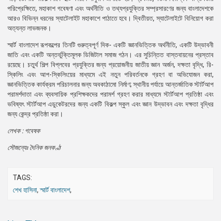
পরিপ্রেক্ষিতে, মহাকাশ গবেষণা এবং অর্থনীতি ও তথ্যপ্রযুক্তির সম্প্রসারণের জন্য বাংলাদেশকে
আরও বিভিন্ন ধরনের স্যাটেলাইট মহাকাশে পাঠাতে হবে। দ্বিতীয়ত, স্যাটেলাইটে বিনিয়োগ করা
অত্যন্ত লাভজনক।
স্মার্ট বাংলাদেশ রূপকল্পের তিনটি গুরুত্বপূর্ণ দিক- একটি জ্ঞানভিত্তিক অর্থনীতি, একটি উদ্ভাবনী
জাতি এবং একটি অন্তর্ভুক্তিমূলক ডিজিটাল সমাজ গঠন। এর সুচিন্তিত বাস্তবায়নের প্রস্তাব
রয়েছে। চতুর্থ শিল্প বিপ্লবের প্রযুক্তির জন্য প্রয়োজনীয় জাতীয় জ্ঞান অর্জন, দক্ষতা বৃদ্ধি, রি-
স্কিলিং এবং আপ-স্কিলিংয়ের মাধ্যমে এই নতুন পরিবর্তনকে গ্রহণ বা অভিযোজন করা,
জ্ঞানভিত্তিক কার্যক্রম পরিচালনার জন্য অবকাঠামো নির্মাণ; স্থানীয় পর্যায়ে আন্তর্জাতিক স্টার্টআপ
পরামর্শদাতা এবং ব্যবসায়িক প্রশিক্ষকদের পরামর্শ গ্রহণ করার মাধ্যমে স্টার্টআপ প্রতিষ্ঠা এবং
ভবিষ্যৎ স্টার্টআপ এডুকেটরদের জন্য একটি বিকল্প স্কুল এবং জ্ঞান উদ্ভাবন এবং দক্ষতা বৃদ্ধির
জন্য কেন্দ্র প্রতিষ্ঠা করা।
লেখক : গবেষক
সৌজন্যেঃ দৈনিক জনকণ্ঠ
TAGS:
শেখ হাসিনা
,
স্মার্ট বাংলাদেশ
,