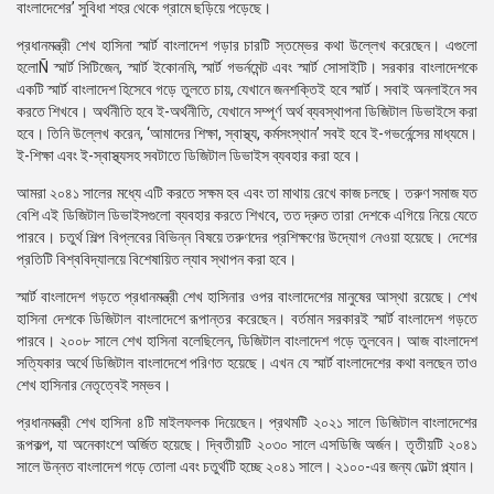
বাংলাদেশের’ সুবিধা শহর থেকে গ্রামে ছড়িয়ে পড়েছে।
প্রধানমন্ত্রী শেখ হাসিনা স্মার্ট বাংলাদেশ গড়ার চারটি স্তম্ভের কথা উল্লেখ করেছেন। এগুলো
হলোÑ স্মার্ট সিটিজেন, স্মার্ট ইকোনমি, স্মার্ট গভর্নমেন্ট এবং স্মার্ট সোসাইটি। সরকার বাংলাদেশকে
একটি স্মার্ট বাংলাদেশ হিসেবে গড়ে তুলতে চায়, যেখানে জনশক্তিই হবে স্মার্ট। সবাই অনলাইনে সব
করতে শিখবে। অর্থনীতি হবে ই-অর্থনীতি, যেখানে সম্পূর্ণ অর্থ ব্যবস্থাপনা ডিজিটাল ডিভাইসে করা
হবে। তিনি উল্লেখ করেন, ‘আমাদের শিক্ষা, স্বাস্থ্য, কর্মসংস্থান’ সবই হবে ই-গভর্নেন্সের মাধ্যমে।
ই-শিক্ষা এবং ই-স্বাস্থ্যসহ সবটাতে ডিজিটাল ডিভাইস ব্যবহার করা হবে।
আমরা ২০৪১ সালের মধ্যে এটি করতে সক্ষম হব এবং তা মাথায় রেখে কাজ চলছে। তরুণ সমাজ যত
বেশি এই ডিজিটাল ডিভাইসগুলো ব্যবহার করতে শিখবে, তত দ্রুত তারা দেশকে এগিয়ে নিয়ে যেতে
পারবে। চতুর্থ শিল্প বিপ্লবের বিভিন্ন বিষয়ে তরুণদের প্রশিক্ষণের উদ্যোগ নেওয়া হয়েছে। দেশের
প্রতিটি বিশ্ববিদ্যালয়ে বিশেষায়িত ল্যাব স্থাপন করা হবে।
স্মার্ট বাংলাদেশ গড়তে প্রধানমন্ত্রী শেখ হাসিনার ওপর বাংলাদেশের মানুষের আস্থা রয়েছে। শেখ
হাসিনা দেশকে ডিজিটাল বাংলাদেশে রূপান্তর করেছেন। বর্তমান সরকারই স্মার্ট বাংলাদেশ গড়তে
পারবে। ২০০৮ সালে শেখ হাসিনা বলেছিলেন, ডিজিটাল বাংলাদেশ গড়ে তুলবেন। আজ বাংলাদেশ
সত্যিকার অর্থে ডিজিটাল বাংলাদেশে পরিণত হয়েছে। এখন যে স্মার্ট বাংলাদেশের কথা বলছেন তাও
শেখ হাসিনার নেতৃত্বেই সম্ভব।
প্রধানমন্ত্রী শেখ হাসিনা ৪টি মাইলফলক দিয়েছেন। প্রথমটি ২০২১ সালে ডিজিটাল বাংলাদেশের
রূপকল্প, যা অনেকাংশে অর্জিত হয়েছে। দ্বিতীয়টি ২০৩০ সালে এসডিজি অর্জন। তৃতীয়টি ২০৪১
সালে উন্নত বাংলাদেশ গড়ে তোলা এবং চতুর্থটি হচ্ছে ২০৪১ সালে। ২১০০-এর জন্য ডেল্টা প্ল্যান।