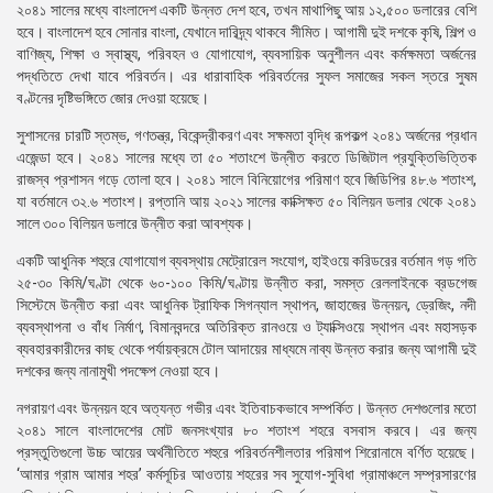
২০৪১ সালের মধ্যে বাংলাদেশ একটি উন্নত দেশ হবে, তখন মাথাপিছু আয় ১২,৫০০ ডলারের বেশি
হবে। বাংলাদেশ হবে সোনার বাংলা, যেখানে দারিদ্র্য থাকবে সীমিত। আগামী দুই দশকে কৃষি, শিল্প ও
বাণিজ্য, শিক্ষা ও স্বাস্থ্য, পরিবহন ও যোগাযোগ, ব্যবসায়িক অনুশীলন এবং কর্মক্ষমতা অর্জনের
পদ্ধতিতে দেখা যাবে পরিবর্তন। এর ধারাবাহিক পরিবর্তনের সুফল সমাজের সকল স্তরে সুষম
বণ্টনের দৃষ্টিভঙ্গিতে জোর দেওয়া হয়েছে।
সুশাসনের চারটি স্তম্ভ, গণতন্ত্র, বিকেন্দ্রীকরণ এবং সক্ষমতা বৃদ্ধি রূপকল্প ২০৪১ অর্জনের প্রধান
এজেন্ডা হবে। ২০৪১ সালের মধ্যে তা ৫০ শতাংশে উন্নীত করতে ডিজিটাল প্রযুক্তিভিত্তিক
রাজস্ব প্রশাসন গড়ে তোলা হবে। ২০৪১ সালে বিনিয়োগের পরিমাণ হবে জিডিপির ৪৮.৬ শতাংশ,
যা বর্তমানে ৩২.৬ শতাংশ। রপ্তানি আয় ২০২১ সালের কাক্সিক্ষত ৫০ বিলিয়ন ডলার থেকে ২০৪১
সালে ৩০০ বিলিয়ন ডলারে উন্নীত করা আবশ্যক।
একটি আধুনিক শহুরে যোগাযোগ ব্যবস্থায় মেট্রোরেল সংযোগ, হাইওয়ে করিডরের বর্তমান গড় গতি
২৫-৩০ কিমি/ঘণ্টা থেকে ৬০-১০০ কিমি/ঘণ্টায় উন্নীত করা, সমস্ত রেললাইনকে ব্রডগেজ
সিস্টেমে উন্নীত করা এবং আধুনিক ট্রাফিক সিগন্যাল স্থাপন, জাহাজের উন্নয়ন, ড্রেজিং, নদী
ব্যবস্থাপনা ও বাঁধ নির্মাণ, বিমানবন্দরে অতিরিক্ত রানওয়ে ও ট্যাক্সিওয়ে স্থাপন এবং মহাসড়ক
ব্যবহারকারীদের কাছ থেকে পর্যায়ক্রমে টোল আদায়ের মাধ্যমে নাব্য উন্নত করার জন্য আগামী দুই
দশকের জন্য নানামুখী পদক্ষেপ নেওয়া হবে।
নগরায়ণ এবং উন্নয়ন হবে অত্যন্ত গভীর এবং ইতিবাচকভাবে সম্পর্কিত। উন্নত দেশগুলোর মতো
২০৪১ সালে বাংলাদেশের মোট জনসংখ্যার ৮০ শতাংশ শহরে বসবাস করবে। এর জন্য
প্রস্তুতিগুলো উচ্চ আয়ের অর্থনীতিতে শহুরে পরিবর্তনশীলতার পরিমাপ শিরোনামে বর্ণিত হয়েছে।
‘আমার গ্রাম আমার শহর’ কর্মসূচির আওতায় শহরের সব সুযোগ-সুবিধা গ্রামাঞ্চলে সম্প্রসারণের