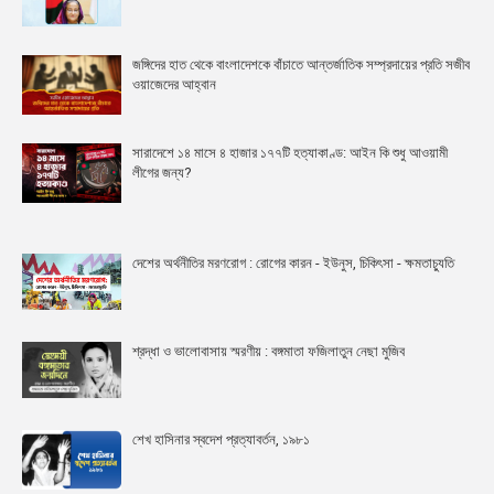
জঙ্গিদের হাত থেকে বাংলাদেশকে বাঁচাতে আন্তর্জাতিক সম্প্রদায়ের প্রতি সজীব
ওয়াজেদের আহ্বান
সারাদেশে ১৪ মাসে ৪ হাজার ১৭৭টি হত্যাকাণ্ড: আইন কি শুধু আওয়ামী
লীগের জন্য?
দেশের অর্থনীতির মরণরোগ : রোগের কারন - ইউনুস, চিকিৎসা - ক্ষমতাচ্যুতি
শ্রদ্ধা ও ভালোবাসায় স্মরণীয় : বঙ্গমাতা ফজিলাতুন নেছা মুজিব
শেখ হাসিনার স্বদেশ প্রত্যাবর্তন, ১৯৮১