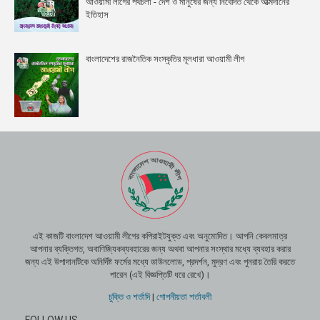
আওয়ামী লীগের পথচলা - দেশ ও মানুষের জন্য নিবেদিত থেকে আত্মদানের
ইতিহাস
বাংলাদেশের রাজনৈতিক সংস্কৃতির মূলধারা আওয়ামী লীগ
এই কাজটি বাংলাদেশ আওয়ামী লীগের কপিরাইটযুক্ত এবং অনুমোদিত। আপনি কেবলমাত্র
আপনার ব্যক্তিগত, অবাণিজ্যিকব্যবহারের জন্য অথবা আপনার সংস্থার মধ্যে ব্যবহার করার
জন্য এই উপাদানটিকে অনির্দিষ্ট ফর্মের মধ্যে ডাউনলোড, প্রদর্শন, মুদ্রণ এবং পুনরায় তৈরি করতে
পারেন (এই বিজ্ঞপ্তিটি ধরে রেখে)।
চুক্তি ও শর্তাদি
|
গোপনীয়তা শর্তাবলী
FOLLOW US