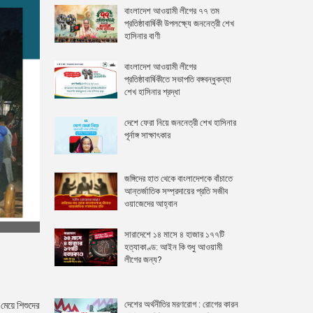
বাংলাদেশ আওয়ামী লীগের ৭৭ তম
প্রতিষ্ঠাবার্ষিকী উপলক্ষ্যে জননেত্রী শেখ
হাসিনার বাণী
বাংলাদেশ আওয়ামী লীগের
প্রতিষ্ঠাবার্ষিকীতে সভাপতি বঙ্গবন্ধুকন্যা
শেখ হাসিনার শ্রদ্ধা
দেশে ফেরা নিয়ে জননেত্রী শেখ হাসিনার
পূর্নাঙ্গ সাক্ষাৎকার
জঙ্গিদের হাত থেকে বাংলাদেশকে বাঁচাতে
আন্তর্জাতিক সম্প্রদায়ের প্রতি সজীব
ওয়াজেদের আহ্বান
সারাদেশে ১৪ মাসে ৪ হাজার ১৭৭টি
হত্যাকাণ্ড: আইন কি শুধু আওয়ামী
লীগের জন্য?
দেশের অর্থনীতির মরণরোগ : রোগের কারন
মেয়ে শিশুদের