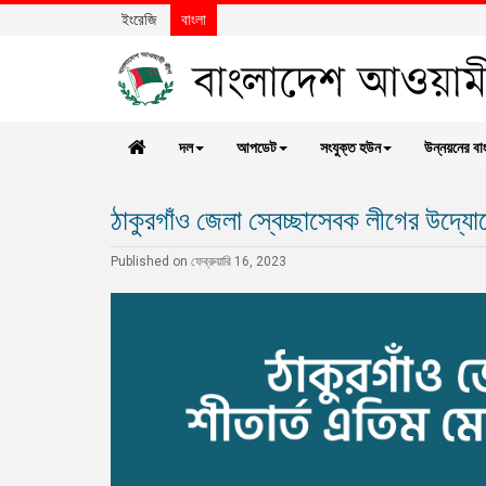
ইংরেজি
বাংলা
দল
আপডেট
সংযুক্ত হউন
উন্নয়নের বা
ঠাকুরগাঁও জেলা স্বেচ্ছাসেবক লীগের উদ্য
Published on ফেব্রুয়ারি 16, 2023