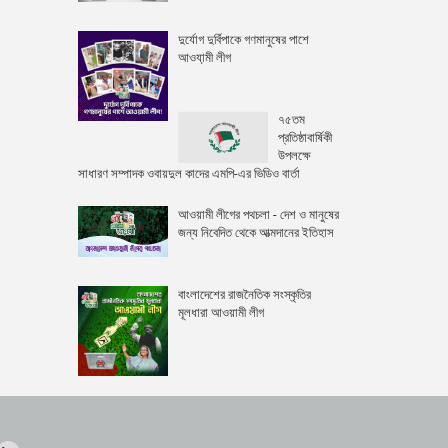
দুর্যোগ দুর্বিপাকে গণমানুষের পাশে
আওযা়মী লীগ
৭৫তম
প্রতিষ্ঠাবার্ষিকী
উপলক্ষে
সাধারণ সম্পাদক ওবায়দুল কাদের এমপি-এর ভিডিও বার্তা
আওয়ামী লীগের পথচলা - দেশ ও মানুষের
জন্য নিবেদিত থেকে আত্মদানের ইতিহাস
বাংলাদেশের রাজনৈতিক সংস্কৃতির
মূলধারা আওয়ামী লীগ