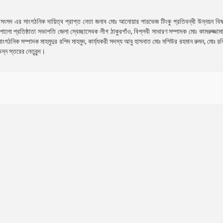
য় সংসদ এর সাংগঠনিক দায়িত্ব প্রাপ্ত নেতা জনাব মোঃ আনোয়ার পারভেজ টিংকু প্রতিবন্ধী উন্নয়ন বি
োলো প্রতিষ্ঠাতা সভাপতি জেলা স্বেচ্ছাসেবক লীগ ঠাকুরগাঁও, বিপ্লবী সাধারণ সম্পাদক মোঃ কামরুজ্জামা
সাংগঠনিক সম্পাদক মাহমুদুর রশিদ মাহমুদ, কার্য্যকরী সদস্য আবু হাসনাত মোঃ মশিউর রহমান রুমন, মোঃ
্ন স্তরের নেতৃবৃন্দ।