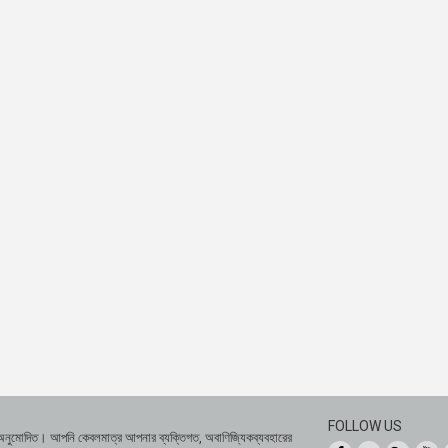
FOLLOW US
 অনুমোদিত। আপনি কেবলমাত্র আপনার ব্যক্তিগত, অবাণিজ্যিকব্যবহারের