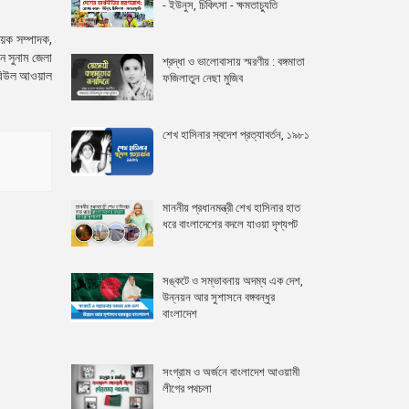
- ইউনুস, চিকিৎসা - ক্ষমতাচ্যুতি
ষয়ক সম্পাদক,
ন সুনাম জেলা
শ্রদ্ধা ও ভালোবাসায় স্মরণীয় : বঙ্গমাতা
 রবিউল আওয়াল
ফজিলাতুন নেছা মুজিব
শেখ হাসিনার স্বদেশ প্রত্যাবর্তন, ১৯৮১
মাননীয় প্রধানমন্ত্রী শেখ হাসিনার হাত
ধরে বাংলাদেশের বদলে যাওয়া দৃশ্যপট
সঙ্কটে ও সম্ভাবনায় অদম্য এক দেশ,
উন্নয়ন আর সুশাসনে বঙ্গবন্ধুর
বাংলাদেশ
সংগ্রাম ও অর্জনে বাংলাদেশ আওয়ামী
লীগের পথচলা