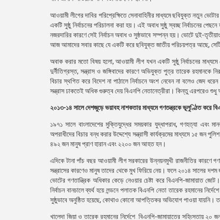
আওয়ামী লীগের দাবির পরিপ্রেক্ষিতে সেনাবাহিনীর মাধ্যমে ছবিযুক্ত নতুন ভোটার
একটি সুষ্ঠু নির্বাচনের পরিচালনা করা হয়। এই অবাধ সুষ্ঠু স্বচ্ছ নির্বাচনের প
নজরদারির কারণে সেই নির্বাচন অবাধ ও সুষ্ঠভাবে সম্পন্ন হয়। ভোটে দুই-তৃ
আজ আমাদের সবার কাছে যে একটি করে ছবিযুক্ত জাতীয় পরিচয়পত্র আছে, সেটি
অবাক করার মতো বিষয় হলো, আওয়ামী লীগ যখন একটি সুষ্ঠু নির্বাচনের মাধ্য
দুর্নীতিগ্রস্ত, সন্ত্রাস ও জঙ্গিবাদের কারণে অভিযুক্ত পুত্র তারেক রহমান
বিচার স্থগিত করে বিদেশ না পাঠালে নির্বাচনে অংশ নেবেন না বলেও জেদ ধরেন 
সন্ত্রাস ঢাকতেই অধিক গুরুত্ব দেয় বিএনপি নেতানেত্রীরা। কিন্তু এরপরেও শুধ
২০১৩-১৪ সালে দেশজুড়ে ভয়াবহ নাশকতার মাধ্যমে গণতন্ত্রকে ভূলুণ্ঠিত করে ব
১৯৭১ সালে বাংলাদেশের মুক্তিযুদ্ধের সময়কার যুদ্ধাপরাধ, গণহত্যা এবং
অপরাধীদের বিচার বন্ধ করার উদ্দেশ্যে সন্ত্রাসী কার্যক্রমের মাধ্যমে ১৫ জ
৪৯২ জন মানুষ প্রাণ হারান এবং ২২০০ জন আহত হন।
এদিকে টানা পাঁচ বছর আওয়ামী লীগ সরকারের উন্নয়নমুখী রাজনীতির কারণে গণমান
সন্ত্রাসের কারণেও মানুষ তাদের থেকে মুখ ফিরিয়ে নেয়। ফলে ২০১৪ সালের দশম জ
ভোটের গণতান্ত্রিক অধিকার কেড়ে নেওয়ার চেষ্টা করে বিএনপি-জামায়াত জোট।
নির্বাচন বানচালে ব্যর্থ হয়ে লন্ডনে পলাতক বিএনপি নেতা তারেক রহমানের নির্
সুষ্ঠুভাবে অনুষ্ঠিত হয়েছে, কোথাও কোনো আপত্তিকর অভিযোগ পাওয়া যায়নি। 
খালেদা জিয়া ও তারেক রহমানের নির্দেশে বিএনপি-জামায়াতের সহিংসতায় ২০ 