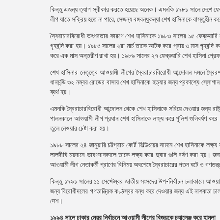
কিন্তু এজন্য ত্যাগ স্বীকার করতে হয়েছে অনেক। এমনকি ১৯৮১ সালে দেশে ফের
লীগ যাতে সক্রিয় হতে না পারে, সেজন্য বঙ্গবন্ধুকন্যা শেখ হাসিনাকে বাস্তুহীন
স্বৈরাচারবিরোধী তৎপরতার কারণে শেখ হাসিনাকে ১৯৮৩ সালের ১৫ ফেব্রুয়ার
গৃহবন্দি করা হয়। ১৯৮৫ সালের ২রা মার্চ তাকে আটক করে প্রায় ৩ মাস গৃহবন্দ
করে এক মাস অন্তরীণ রাখা হয়। ১৯৮৯ সালের ২৭ ফেব্রুয়ারি শেখ হাসিনা গ্রেফত
শেখ হাসিনার নেতৃত্বে আওয়ামী লীগের স্বৈরাচারবিরোধী আন্দোলন দমনে স্বৈরশ
ধানমন্ডি ৩২ নম্বর রোডের বাসায় শেখ হাসিনাকে হত্যার জন্য প্রকাশ্যে স্লোগান
ব্যর্থ হয়।
এমনকি স্বৈরাচারবিরোধী আন্দোলন থেকে শেখ হাসিনাকে সরিয়ে দেওয়ার জন্য রাষ্
পালনকালে আওয়ামী লীগ প্রধান শেখ হাসিনাকে লক্ষ্য করে পুলিশ গুলিবর্ষণ ক
তুলে নেওয়ার চেষ্টা করা হয়।
১৯৮৮ সালের ২৪ জানুয়ারি চট্টগ্রাম কোর্ট বিল্ডিংয়ের সামনে শেখ হাসিনাকে লক্ষ
লালদীঘি ময়দানে ভাষণদানকালে তাকে লক্ষ্য করে দুবার গুলি বর্ষণ করা হয়।
আওয়ামী লীগ নেতাকর্মী প্রাণের বিনিময় অবশেষে স্বৈরাচারের পতন ঘটে ও গণতন্
কিন্তু ১৯৯১ সালের ১১ সেপ্টেম্বর জাতীয় সংসদের উপ-নির্বাচন চলাকালে আওয়া
জন্য বিরোধীদলের গণতান্ত্রিক কণ্ঠস্বর বন্ধ করে দেওয়ার জন্য এই নাশকতা চা
দেশ।
১৯৯৪ সালে ঢাকার মেয়র নির্বাচনে আওয়ামী লীগের বিজয়কে চ্যালেঞ্জ করে হামলা