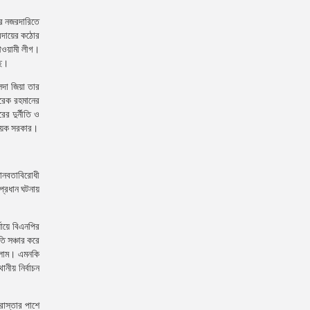
য়ের নজরদারিতে
্রদায়ের কঠোর
 আওয়ামী লীগ।
ছে।
েদা জিয়া তার
ারেক রহমানের
র দুর্নীতি ও
বধায়ক সরকার।
নবতাবিরোধী
প্রধান ঘটনায়
যায়ে বিএনপির
ি সঞ্চার করে
ইসলাম। এমনকি
নীয় নির্বাচন
াস্তার পাশে