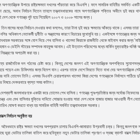
ণতান্ত্রিক উপায়ে রাষ্ট্রক্ষমতা দখলের পাঁয়তারা করে বিএনপি। ফলে সামরিক বাহিনীর সমর্থিত একটি 
 ছেড়ে, অবাধ নির্বাচন দিতেন তাহলে তত্ত্বাবধায়কের নামে অগণতান্ত্রিক শক্তির অধীনে দুই বছর থ
েই দেশ থেকে গণতন্ত্র লুট হয়ে গিয়েছিল ২০০৭ ও ২০০৮ সালের জন্য।
র তিন মাসের মধ্যে নির্বাচন দেওয়ার কথা বললেও, তারা টানা দুই বছর ক্ষমতায় আঁকড়ে থাকে। এসময় তার
অধিকাংশ নেতাকর্মী দুর্নীতি ও সন্ত্রাসের কারণে বিচারের মুখোমুখি হয়। একইসঙ্গে গণতন্ত্রের জন্য আ
ায়ক সরকারের সঙ্গে যোগ দিয়ে শেখ হাসিনা ও খালেদা জিয়াকে রাজনীতি থেকে মাইনাস করার জন্য 'মাইনাস
ন ও ডেইলি স্টারের সম্পাদক মাহফুজ আনাম। এই উত্তাল পরিবেশের মধ্যে মার্কিন যুক্তরাষ্ট্র-ঘনিষ্ঠ অর
িয়ন্ত্রণের অপচেষ্টা করা হয়।
হায্যে রাজনৈতিক দল গঠনের চেষ্টা করে। কিন্তু দেশের জনগণ এই অগণতান্ত্রিক অপশক্তির সুযোগসন্ধ
হয়ে পড়েন এবং চিকিৎসার জন্য বিদেশ যান। এরপর তাকে দেশে ফিরতে দিতে বাধা দেয় অগণতান্ত্রিক স
বাচনের দাবি তোলেন তিনি। এসময় বিএনপি চেয়ারপারসন খালেদা জিয়া দেশের গণতন্ত্রকে নির্বাসনে পাঠিয়ে দুর
ের বিষয়ে দেনদরবারে ব্যস্ত সময় কাটান।
 দেশব্যাপী জনসাধারণকে একাট্টা করে তোলেন শেখ হাসিনা। গণতন্ত্র পুনঃপ্রতিষ্ঠার জন্য সর্বোচ্চ নিবেদন
 এবং মেখ হাসিনার মুক্তির দাবিতে সোচ্চার হওয়ায় সারা দেশ থেকে হাজার হাজার আওয়ামী লীগ নেতা
ারিখ ঘোষণা করতে বাধ্য হয় সামরিক বাহিনী সমর্থিত তত্ত্বাবধায়ক সরকার।
সে নির্বাচন অনুষ্ঠিত হয়
া অবৈধভাবে রাষ্ট্র ক্ষমতা দখলের অপপ্রয়াস চালায় বিএনপি-জামায়াত উগ্রবাদী চক্র। কিন্তু জনগণকে সঙ
 ভুয়া ভোটার তালিকা বাতিল করে ছবিযুক্ত নতুন ভোটার তালিকা প্রণয়ণ ও স্বচ্ছ ব্যালট বাক্সে নির্ব