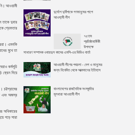
হয়নি। আওয়ামী
দুর্যোগ দুর্বিপাকে গণমানুষের পাশে
আওযা়মী লীগ
ে তাকে দুবার
াকে গ্রেফতার
৭৫তম
প্রতিষ্ঠাবার্ষিকী
ডাররা। এমনকি
উপলক্ষে
োধের মুখে তা
সাধারণ সম্পাদক ওবায়দুল কাদের এমপি-এর ভিডিও বার্তা
আওয়ামী লীগের পথচলা - দেশ ও মানুষের
রাও কর্মসূচি
জন্য নিবেদিত থেকে আত্মদানের ইতিহাস
ি ক্রেন দিয়ে
বাংলাদেশের রাজনৈতিক সংস্কৃতির
। চট্টগ্রামের
মূলধারা আওয়ামী লীগ
াম এবং অজস্র
ষের অধিকারের
হয়ে পড়ে সারা