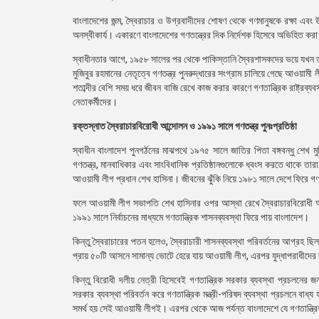
বাংলাদেশের জন্ম, স্বৈরাচার ও উগ্রবাদীদের শোষণ থেকে গণমানুষকে রক্ষা এব
অনস্বীকার্য। একারণে বাংলাদেশের গণতন্ত্রের দিক নির্দেশক হিসেবে অভিহিত কর
স্বাধীনতার আগে, ১৯৫৮ সালের পর থেকে পাকিস্তানি স্বৈরশাসকদের ভয়ে যখন তৎ
মুজিবুর রহমানের নেতৃত্বে গণতন্ত্র পুনরুদ্ধারের সংগ্রাম চালিয়ে গেছে আওয়ামী লী
শতাব্দীর বেশি সময় ধরে জীবন বাজি রেখে কাজ করার কারণে গণতান্ত্রিক রাষ্ট্র
নেতাকর্মীদের।
রক্তস্নাত স্বৈরাচারবিরোধী আন্দোলন ও ১৯৯১ সালে গণতন্ত্র পুনঃপ্রতিষ্ঠা
স্বাধীন বাংলাদেশ পুনগর্ঠনের মাঝপথে ১৯৭৫ সালে জাতির পিতা বঙ্গবন্ধু শেখ ম
গণতন্ত্র, মানবাধিকার এবং সাংবিধানিক প্রতিষ্ঠানগুলোকে ধ্বংস করতে থাকে ত
আওয়ামী লীগ প্রধান শেখ হাসিনা। জীবনের ঝুঁকি নিয়ে ১৯৮১ সালে দেশে ফিরে গ
ফলে আওয়ামী লীগ সভাপতি শেখ হাসিনার ওপর আস্থা রেখে স্বৈরাচারবিরোধী আন
১৯৯১ সালে নির্বাচনের মাধ্যমে গণতান্ত্রিক শাসনব্যবস্থা ফিরে পায় বাংলাদেশ।
কিন্তু স্বৈরাচারের পতন হলেও, স্বৈরাচারী শাসনব্যবস্থা পরিবর্তনের আগ্রহ ছিল
প্রায় ৫০টি আসনে সামান্য ভোটে হেরে যায় আওয়ামী লীগ, এরপর যুদ্ধাপরাধীদ
কিন্তু বিরোধী দলীয় নেত্রী হিসেবেই গণতান্ত্রিক সরকার ব্যবস্থা প্রচলনের 
সরকার ব্যবস্থা পরিবর্তন করে গণতান্ত্রিক মন্ত্রী-পরিষদ ব্যবস্থা প্রচলনে বাধ্য
সমর্থ হয় সেই আওয়ামী লীগই। এরপর থেকে আজ পর্যন্ত বাংলাদেশে যে গণতান্ত্