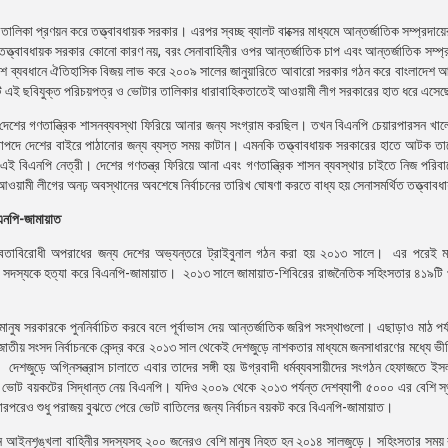
 তালিকা প্রণয়ন করে তত্ত্বাবধায়ক সরকার। এরপর স্বচ্ছ ব্যালট বাক্সের মাধ্যমে আন্তর্জাতিক সম্প্রদা
েছনে তত্ত্বাবধায়ক সরকার কোনো কারণ নয়, বরং সেনাবাহিনীর ওপর আন্তর্জাতিক চাপ এবং আন্তর্জাতিক সম্প
তীয়াংশ ব্যবধানে ঐতিহাসিক বিজয় লাভ করে ২০০৯ সালের জানুয়ারিতে আবারো সরকার গঠন করে বাংলাদেশ
 এই ছবিযুক্ত পরিচয়পত্র ও ভোটার তালিকার ধারাবাহিকতাতেই আওয়ামী লীগ সরকারের হাত ধরে এসে
মে দেশের গণতান্ত্রিক শাসনব্যবস্থা ফিরিয়ে আনার জন্য সংগ্রাম করছিল। তখন বিএনপি চেয়ারপারসন খাল
কে নিরাপদে দেশের বাইরে পাঠানোর জন্য ব্যস্ত সময় কাটান। এমনকি তত্ত্বাবধায়ক সরকারের হাতে আটক ত
এই বিএনপি নেত্রী। দেশের গণতন্ত্র ফিরিয়ে আনা এবং গণতান্ত্রিক শাসন ব্যবস্থার চাইতে নিজ পরিবারে
ু আওয়ামী লীগের অনঢ় অবস্থানের অবশেষে নির্বাচনের তারিখ ঘোষণা করতে বাধ্য হয় সেনাসমর্থিত তত্ত্বা
িএনপি-জামায়াত
 মানবতাবিরোধী অপরাধের জন্য দেশের অভ্যন্তরে ট্রাইবুনাল গঠন করা হয় ২০১৩ সালে। এর পরেই মা
ন পুলিশ সদস্যকে হত্যা করে বিএনপি-জামায়াত। ২০১৩ সালে জামায়াত-শিবিরের রাজনৈতিক সহিংসতার ৪১৯টি 
ুষ সরকারকে পুননির্বাচিত করবে বলে পূর্বাভাস দেয় আন্তর্জাতিক জরিপ সংস্থাগুলো। এছাড়াও মাঠ পর্
াতীয় সংসদ নির্বাচনকে কেন্দ্র করে ২০১৩ সাল থেকেই দেশজুড়ে নাশকতার মাধ্যমে জনসাধারণের মধ্যে ভীত
 দেশজুড়ে অগ্নিসন্ত্রাস চালাতে এবার তাদের সঙ্গী হয় উগ্রবাদী ধর্মব্যবসায়ীদের সংগঠন হেফাজতে 
দেশে ভোট বয়কটের সিদ্ধান্ত নেয় বিএনপি। যদিও ২০০৯ থেকে ২০১৩ পর্যন্ত দেশব্যাপী ৫০০০ এর বেশি স্থা
তারপরেও শুধু পরাজয় বুঝতে পেরে ভোট বাতিলের জন্য নির্বাচন বয়কট করে বিএনপি-জামায়াত।
জন আইনশৃঙ্খলা বাহিনীর সদস্যসহ ২০০ জনেরও বেশি মানুষ নিহত হন ২০১৪ সালজুড়ে। সহিংসতার সময় র