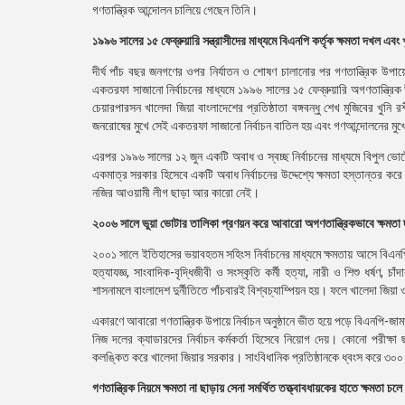
গণতান্ত্রিক আন্দোলন চালিয়ে গেছেন তিনি।
১৯৯৬ সালের ১৫ ফেব্রুয়ারি সন্ত্রাসীদের মাধ্যমে বিএনপি কর্তৃক ক্ষমতা দখল এবং
দীর্ঘ পাঁচ বছর জনগণের ওপর নির্যাতন ও শোষণ চালানোর পর গণতান্ত্রিক উপা
একতরফা সাজানো নির্বাচনের মাধ্যমে ১৯৯৬ সালের ১৫ ফেব্রুয়ারি অগণতান্ত্রিক
চেয়ারপারসন খালেদা জিয়া বাংলাদেশের প্রতিষ্ঠাতা বঙ্গবন্ধু শেখ মুজিবের খু
জনরোষের মুখে সেই একতরফা সাজানো নির্বাচন বাতিল হয় এবং গণআন্দোলনের মু
এরপর ১৯৯৬ সালের ১২ জুন একটি অবাধ ও স্বচ্ছ নির্বাচনের মাধ্যমে বিপুল ভে
একমাত্র সরকার হিসেবে একটি অবাধ নির্বাচনের উদ্দেশ্যে ক্ষমতা হস্তান্তর করে
নজির আওয়ামী লীগ ছাড়া আর কারো নেই।
২০০৬ সালে ভুয়া ভোটার তালিকা প্রণয়ন করে আবারো অগণতান্ত্রিকভাবে ক্ষমতা 
২০০১ সালে ইতিহাসের ভয়াবহতম সহিংস নির্বাচনের মাধ্যমে ক্ষমতায় আসে বিএন
হত্যাযজ্ঞ, সাংবাদিক-বৃদ্ধিজীবী ও সংস্কৃতি কর্মী হত্যা, নারী ও শিশু ধর্ষণ, 
শাসনামলে বাংলাদেশ দুর্নীতিতে পাঁচবারই বিশ্বচ্যাম্পিয়ন হয়। ফলে খালেদা জিয়া ও
একারণে আবারো গণতান্ত্রিক উপায়ে নির্বাচন অনুষ্ঠানে ভীত হয়ে পড়ে বিএনপি-জা
নিজ দলের ক্যাডারদের নির্বাচন কর্মকর্তা হিসেবে নিয়োগ দেয়। কোনো পরীক্
কলঙ্কিত করে খালেদা জিয়ার সরকার। সাংবিধানিক প্রতিষ্ঠানকে ধ্বংস করে ৩০০ ছা
গণতান্ত্রিক নিয়মে ক্ষমতা না ছাড়ায় সেনা সমর্থিত তত্ত্বাবধায়কের হাতে ক্ষমতা চ