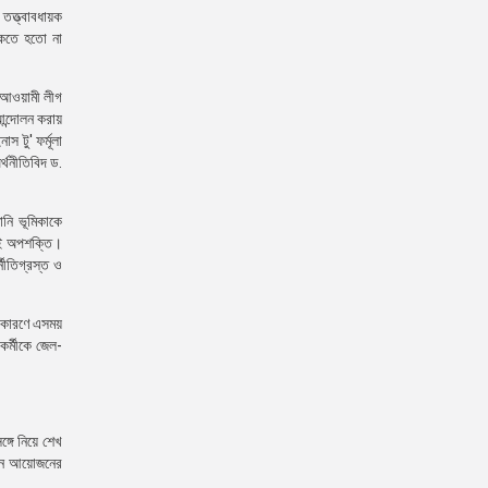
তত্ত্বাবধায়ক
াকতে হতো না
া আওয়ামী লীগ
ন্দোলন করায়
 টু' ফর্মূলা
্থনীতিবিদ ড.
ানি ভূমিকাকে
েই অপশক্তি।
্নীতিগ্রস্ত ও
ের কারণে এসময়
কর্মীকে জেল-
্গে নিয়ে শেখ
াচন আয়োজনের