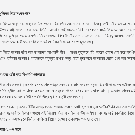
 খুনিদের নিয়ে সংসদ গঠন
য়ে নির্বাচন অনুষ্ঠানের সাহস হারিয়ে ফেলেন বিএনপি চেয়ারপারসন খালেদা জিয়া। তাই দলীয় ক্যাডারদের 
 উপায়ে রাষ্ট্রক্ষমতা দখল করেন তিনি। এমনকি সেই সাজানো নির্বাচনে কোনো রাজনৈতিক দল অংশ না নে
নি রশীদকে কুমিল্লা থেকে এমপি বানিয়ে সংসদের বিরোধীদলীয় নেতার আসনে বসান। কিন্তু আপামর বাঙালি
খে ক্ষমতা দখলকারী খালেদা জিয়া ও অবৈধ বিএনপি সরকারকে পদচ্যুত হয়।
াটে জিতে সরকার গঠন করে বাংলাদেশ আওয়ামী লীগ। এরপর সুষ্ঠুভাবে পাঁচ বছরের মেয়াদ শেষ করে স্বাধী
 শেখ হাসিনার সরকার। গণতন্ত্রকে সমুন্নত রাখার জন্য এতো সুন্দরভাবে সরকারের মেয়াদ শেষ করে ক্ষমতা
দখলের চেষ্টা করে বিএনপি-জামায়াত
পি-জামায়াত জোট। এরপর ২০০৬ সাল পর্যন্ত সরকারে থাকার সময় দেশজুড়ে বিরোধীদলীয় নেতাকর্মীদের 
চাঁদাবাজি-দুর্নীতি-অর্থ পাচারের মাধ্যমে দেশের মানুষের জীবন দুর্বিষহ করে তোলে তারা। এমনকি তাদের 
 তারেক রহমানের বাহিনীর প্রতি তীব্র ঘৃণাবোধ সৃষ্টি হয় জনমনে।
মায়াত নেতারা। ফলে রাষ্ট্রীয় অপপ্রয়াসের মাধ্যমে তারা ১ কোটি ২৩ লাখ ভুয়া ভোটার তৈরি করে এবং প্র
ষা ছাড়া সরাসরি তালিকার মাধ্যমে এই নিয়োগ দিয়ে পাবলিক সার্ভিস কমিশন এবং সরকারি চাকরিতে নিয়ো
ত্রদল ক্যাডারকে নির্বাচন কর্মকর্তা নিয়োগ দেওয়ায় তোলপাড় শুরু হয় দেশে।
লে যায় ২০০৭ সালে