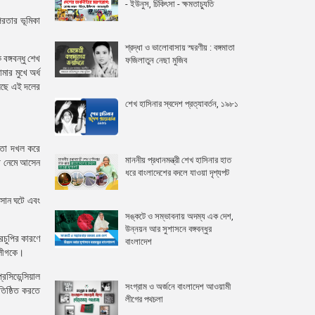
- ইউনুস, চিকিৎসা - ক্ষমতাচ্যুতি
পরতার ভূমিকা
শ্রদ্ধা ও ভালোবাসায় স্মরণীয় : বঙ্গমাতা
ঙ্গবন্ধু শেখ
ফজিলাতুন নেছা মুজিব
মার মুখে অর্ধ
য়েছে এই দলের
শেখ হাসিনার স্বদেশ প্রত্যাবর্তন, ১৯৮১
ষমতা দখল করে
মাননীয় প্রধানমন্ত্রী শেখ হাসিনার হাত
থে নেমে আসেন
ধরে বাংলাদেশের বদলে যাওয়া দৃশ্যপট
বসান ঘটে এবং
সঙ্কটে ও সম্ভাবনায় অদম্য এক দেশ,
উন্নয়ন আর সুশাসনে বঙ্গবন্ধুর
ারচুপির কারণে
বাংলাদেশ
 লীগকে।
েসিডেন্সিয়াল
সংগ্রাম ও অর্জনে বাংলাদেশ আওয়ামী
রতিষ্ঠিত করতে
লীগের পথচলা