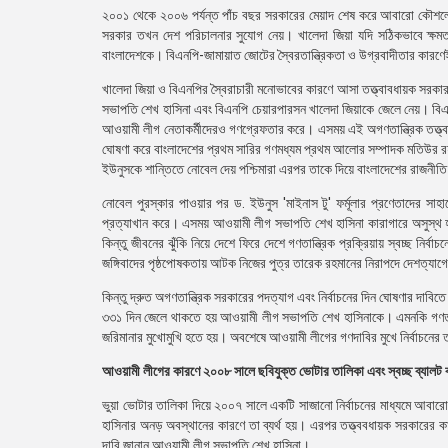
২০০১ থেকে ২০০৬ পর্যন্ত পাঁচ বছর সরকারের মেয়াদ শেষ করে আবারো কৌশলে অগ
সরকার তখন দেশ পরিচালনার সুযোগ নেয়। খালেদা জিয়া যদি সঠিকভাবে ক্ষমতা
বাংলাদেশকে। বিএনপি-জামায়াত জোটের স্বৈরতান্ত্রিকতা ও উগ্রবাদীতার কারণ
খালেদা জিয়া ও বিএনপির স্বৈরাচারী মনোভাবের কারণে আসা তত্ত্বাবধায়ক সরকা
সভাপতি শেখ হাসিনা এবং বিএনপি চেয়ারপারসন খালেদা জিয়াকে জেলে নেয়। বিএনপির 
আওয়ামী লীগ নেতাকর্মীদেরও গণগ্রেফতার করে। এসময় এই অগণতান্ত্রিক তত্ত্বাবধ
ঘোষণা করে বাংলাদেশের প্রথম সারির গণমধ্যম প্রথম আলোর সম্পাদক মতিউর রহমা
ইউনুসকে শান্তিতে নোবেল দেয় পশ্চিমারা এরপর তাকে দিয়ে বাংলাদেশের রাজনীতি ন
নোবেল পুরস্কার পাওয়ার পর ড. ইউনুস 'মাইনাস টু' ফর্মূলার প্রণেতাদের সা
প্রত্যাখান করে। এসময় আওয়ামী লীগ সভাপতি শেখ হাসিনা কারাগারে অসুস্থ 
কিন্তু জীবনের ঝুঁকি নিয়ে দেশে ফিরে দেশে গণতান্ত্রিক প্রক্রিয়ায় স্বচ্ছ নির্
জঙ্গিবাদের পৃষ্ঠপোষকতায় আটক নিজের পুত্র তারেক রহমানের নিরাপদে দেশত্যাগ
কিন্তু দ্রুত অগণতান্ত্রিক সরকারের পদত্যাগ এবং নির্বাচনের দিন ঘোষণার দাবিতে
৩৩১ দিন জেলে থাকতে হয় আওয়ামী লীগ সভাপতি শেখ হাসিনাকে। এমনকি গণতন্ত্র
জরিমানার মুখোমুখি হতে হয়। অবশেষে আওয়ামী লীগের গণদাবির মুখে নির্বাচনের ত
আওয়ামী লীগের কারণে ২০০৮ সালে ছবিযুক্ত ভোটার তালিকা এবং স্বচ্ছ ব্যালট বাক্
ভুয়া ভোটার তালিকা দিয়ে ২০০৭ সালে একটি সাজানো নির্বাচনের মাধ্যমে আবারে
হাসিনার অনড় অবস্থানের কারণে তা ব্যর্থ হয়। এরপর তত্ত্ববধায়ক সরকারের কাছে
দাবি জানান আওয়ামী লীগ সভাপতি শেখ হাসিনা।