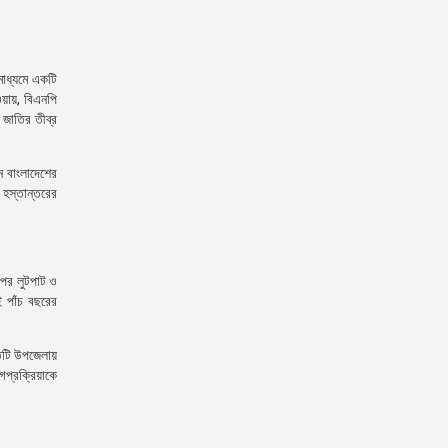
মাধ্যমে একটি
ওয়ায়, বিএনপি
 জাতির তীব্র
ন বাংলাদেশের
 হস্তান্তরের
ওপর লুটপাট ও
এই পাঁচ বছরের
তিটি উপজেলায়
গপ্রক্রিয়াকে