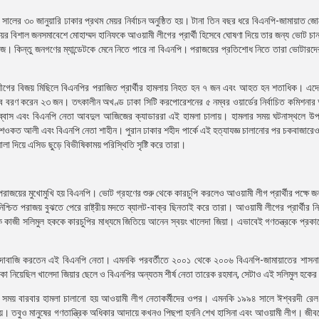
সালের ৩০ জানুয়ারি ঢাকার প্রথম মেয়র নির্বাচন অনুষ্ঠিত হয়। টানা তিন বছর ধরে বিএনপি-জামায়াত জো
উয়ের বিশাল জনসমাবেশে মোহাম্মদ হানিফকে আওয়ামী লীগের প্রার্থী হিসেবে ঘোষণা দিয়ে তার জন্য ভোট চা
াজ। কিন্তু জনগণের ম্যান্ডেটকে মেনে নিতে পারে না বিএনপি। পরাজয়ের প্রতিশোধ নিতে তারা ভোটারদ
মী লীগের বিজয় মিছিলে বিএনপির পরাজিত প্রার্থীর হামলায় নিহত হন ৭ জন এবং আহত হন শতাধিক। এদে
ঙ্গুত্ব বরণ করেন ২৩ জন। তৎকালীন অখণ্ড ঢাকা সিটি করপোরেশনের ৫ নম্বর ওয়ার্ডের নির্বাচিত কমিশনা
র্জা আব্বাস এবং বিএনপি নেতা আবদুল আজিজের ক্যাডাররা এই হামলা চালায়। হামলার সময় ঘটনাস্থলে উ
ীর শওকত আলী এবং বিএনপি নেতা শাহীন। পুরান ঢাকার শহীদ পার্কে এই হত্যাযজ্ঞ চালানোর পর চকবাজারেও
ালা দিয়ে এসিড ছুড়ে বিভীষিকাময় পরিস্থিতি সৃষ্টি করে তারা।
ও পরাজয়ের মুখোমুখি হয় বিএনপি। ভোট গ্রহণের শুরু থেকে কারচুপি করলেও আওয়ামী লীগ প্রার্থীর পক্ষে 
্চিত পরাজয় বুঝতে পেরে রাষ্ট্রীয় মদতে ব্যালট-বাক্র ছিনতাই করে তারা। আওয়ামী লীগের প্রার্থীর নি
িক কাজী সলিমুল হককে কারচুপির মাধ্যমে জিতিয়ে আনেন স্বয়ং খালেদা জিয়া। এভাবেই গণতন্ত্রকে প্রকাশ্য
ত চাঁদাবাজি করতেন এই বিএনপি নেতা। এমনকি পরবর্তীতে ২০০১ থেকে ২০০৬ বিএনপি-জামায়াতের শাসনাম
াকা নিয়েছিল খালেদা জিয়ার ছেলে ও বিএনপির অন্যতম শীর্ষ নেতা তারেক রহমান, সেটাও এই সলিমুল হকের
ার সময় বারবার হামলা চালানো হয় আওয়ামী লীগ নেতাকর্মীদের ওপর। এমনকি ১৯৯৪ সালে ঈশ্বরদী রেল
কতায়। তবুও মানুষের গণতান্ত্রিক অধিকার আদায়ে কখনও পিছপা হননি শেখ হাসিনা এবং আওয়ামী লীগ। জীবনে