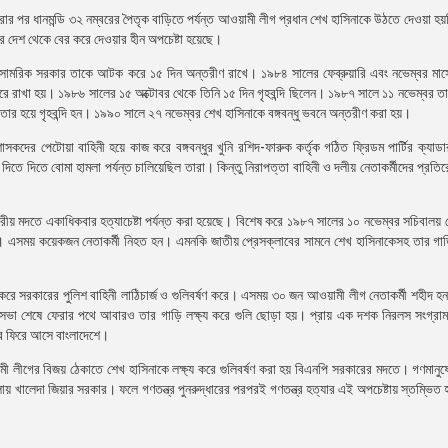
ার পর ধানমন্ডি ৩২ নম্বরের পৈতৃক বাড়িতে পর্যন্ত আওয়ামী লীগ প্রধান শেখ হাসিনাকে উঠতে দেওয়া 
 করে দেশ থেকে বের করে দেওয়ার হীন অপচেষ্টা হয়েছে।
ি সামরিক সরকার তাকে আটক করে ১৫ দিন অন্তরীণ রাখে। ১৯৮৪ সালের ফেব্রুয়ারি এবং নভেম্বর মাস
ি করে রাখা হয়। ১৯৮৬ সালের ১৫ অক্টোবর থেকে তিনি ১৫ দিন গৃহবন্দি ছিলেন। ১৯৮৭ সালে ১১ নভেম্বর ত
ার হয়ে গৃহবন্দি হন। ১৯৯০ সালে ২৭ নভেম্বর শেখ হাসিনাকে বঙ্গবন্ধু ভবনে অন্তরীণ করা হয়।
াসকদের পেটোয়া বাহিনী হয়ে কাজ করে বঙ্গবন্ধুর খুনি রশিদ-ফারুক কর্তৃক গঠিত ফ্রিডম পার্টির ক্যা
 দিতে দিতে বোমা হামলা পর্যন্ত চালিয়েছিল তারা। কিন্তু নিরাপত্তা বাহিনী ও দলীয় নেতাকর্মীদের প্রতির
ট্রীয় মদতে একাধিকবার হত্যাচেষ্টা পর্যন্ত করা হয়েছে। বিশেষ করে ১৯৮৭ সালের ১০ নভেম্বর সচিবালয় ঘে
রে। এসময় কয়েকজন নেতাকর্মী নিহত হন। এমনকি জাতীয় প্রেসক্লাবের সামনে শেখ হাসিনাকেসহ তার গাড়
্য করে সরকারের পুলিশ বাহিনী লাঠিচার্জ ও গুলিবর্ষণ করে। এসময় ৩০ জন আওয়ামী লীগ নেতাকর্মী শহীদ হন
 জনসভা শেষে ফেরার পথে আবারও তার গাড়ি লক্ষ্য করে গুলি ছোড়া হয়। প্রায় এক দশক নিরলস সংগ্র
ত্র ফিরে আসে বাংলাদেশে।
মী লীগের বিজয় ঠেকাতে শেখ হাসিনাকে লক্ষ্য করে গুলিবর্ষণ করা হয় বিএনপি সরকারের মদতে। গণমানু
লায় খালেদা জিয়ার সরকার। ফলে গণতন্ত্র পুনরুদ্ধারের পরপরই গণতন্ত্র হত্যার এই অপচেষ্টায় স্তম্ভিত 