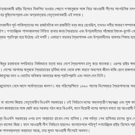
ং উন্নয়নকামী রাষ্ট্র হিসেবে বিকশিত হওয়ার পেছনে গণমানুষকে সঙ্গে নিয়ে আওয়ামী লীগের সাংগঠনিক তৎ
া হয় মুক্তিসংগ্রাম এবং অগ্রযাত্রায় নেতৃত্বদানকারী এই দলকে।
কালীন পূর্ব-পাকিস্তানের সব রাজনৈতিক দল রাজনীতি বন্ধ করে রেখেছিল, তখনও দলীয় সাধারণ সম্পাদক ব
গ। গণতান্ত্রিক শাসনব্যবস্থা নিশ্চিত রাখার জন্য স্বৈরাচার এবং উগ্রবাদীদের সাঁজোয়া ট্যাংক-বুলেট-বো
ব্যবস্থার প্রতিশব্দ হয়ে উঠেছে এই দলটি। একারণে বারবার স্বৈরশাসক এবং উগ্রবাদীদের হামলার শিকার হ
ুজিবুর রহমানকে সপরিবারে নির্মমভাবে হত্যা করে দেশে স্বৈরশাসন চালু করে ঘাতকরা। এরপর রাষ্ট্র ক্
ারা। দেশের আপামর মানুষকে স্বৈরাচারের দুর্বিষহ থাবা থেকে রক্ষা করতে অবশেষে জীবন বাজি রেখে রাজপ
ণমানুষের ভাত ও ভোটের অধিকার আদায়ের জন্য প্রতিশ্রুতি এবং সাহস দেন তিনি।
্দোলনে নেমে আসে সর্বোস্তরের জনগণ। যার পরিপ্রেক্ষিতে ১৯৯০ সালের ডিসেম্বরে স্বৈরশাসনের অ
 না খালেদা জিয়ার নেতৃত্বাধীন বিএনপি সরকারের। ওই নির্বাচনে দলের অভ্যন্তরীণ ষড়যন্ত্র এবং সুক্ষ ক
ের দল জামায়াতের সঙ্গে জোট করে সরকার গঠন করে বিএনপি, ফলে বিরোধী দলের আসনে বসতে হয় আওয়ামী
জন্য বিএনপি সরকারের ওপর চাপ অব্যাহত রাখেন শেখ হাসিনা। শেষ পর্যন্ত শেখ হাসিনার চাপের মুখে প্র
 হন খালেদা জিয়া। ফলে আওয়ামী লীগ নির্বাচনে হারলেও বাংলাদেশকে পরিপূর্ণ গণতান্ত্রিক রাষ্ট্র হিসেবে প্
রিক শাসনব্যবস্থা অব্যাহত আছে, তার মূলত আওয়ামী লীগেরই অবদান।