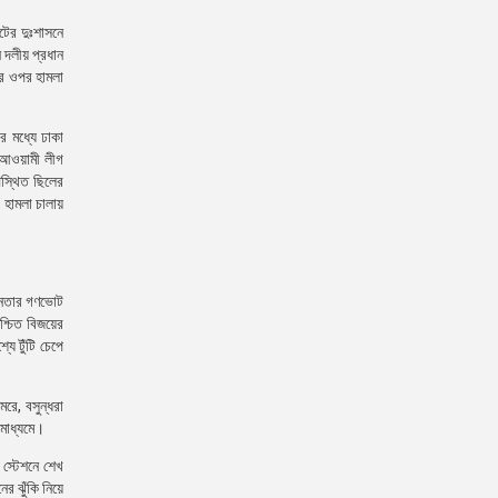
টের দুঃশাসনে
ন দলীয় প্রধান
ের ওপর হামলা
র মধ্যে ঢাকা
র আওয়ামী লীগ
পস্থিত ছিলের
 হামলা চালায়
জনতার গণভোট
শ্চিত বিজয়ের
ে টুঁটি চেপে
রে, বসুন্ধরা
 মাধ্যমে।
 স্টেশনে শেখ
র ঝুঁকি নিয়ে