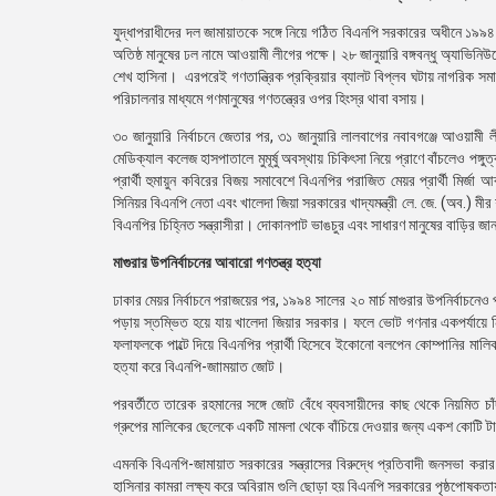
যুদ্ধাপরাধীদের দল জামায়াতকে সঙ্গে নিয়ে গঠিত বিএনপি সরকারের অধীনে ১৯৯৪ 
অতিষ্ঠ মানুষের ঢল নামে আওয়ামী লীগের পক্ষে। ২৮ জানুয়ারি বঙ্গবন্ধু অ্যাভিনি
শেখ হাসিনা। এরপরেই গণতান্ত্রিক প্রক্রিয়ার ব্যালট বিপ্লব ঘটায় নাগরিক সম
পরিচালনার মাধ্যমে গণমানুষের গণতন্ত্রের ওপর হিংস্র থাবা বসায়।
৩০ জানুয়ারি নির্বাচনে জেতার পর, ৩১ জানুয়ারি লালবাগের নবাবগঞ্জে আওয়া
মেডিক্যাল কলেজ হাসপাতালে মুমূর্ষু অবস্থায় চিকিৎসা নিয়ে প্রাণে বাঁচলেও প
প্রার্থী হুমায়ুন কবিরের বিজয় সমাবেশে বিএনপির পরাজিত মেয়র প্রার্থী মি
সিনিয়র বিএনপি নেতা এবং খালেদা জিয়া সরকারের খাদ্যমন্ত্রী লে. জে. (অব.) ম
বিএনপির চিহ্নিত সন্ত্রাসীরা। দোকানপাট ভাঙচুর এবং সাধারণ মানুষের বাড়ির জান
মাগুরার উপনির্বাচনের আবারো গণতন্ত্র হত্যা
ঢাকার মেয়র নির্বাচনে পরাজয়ের পর, ১৯৯৪ সালের ২০ মার্চ মাগুরার উপনির্বাচনে
পড়ায় স্তম্ভিত হয়ে যায় খালেদা জিয়ার সরকার। ফলে ভোট গণনার একপর্যায়ে নিশ
ফলাফলকে পাল্টে দিয়ে বিএনপির প্রার্থী হিসেবে ইকোনো বলপেন কোম্পানির মাল
হত্যা করে বিএনপি-জাাময়াত জোট।
পরবর্তীতে তারেক রহমানের সঙ্গে জোট বেঁধে ব্যবসায়ীদের কাছ থেকে নিয়মি
গ্রুপের মালিকের ছেলেকে একটি মামলা থেকে বাঁচিয়ে দেওয়ার জন্য একশ কোটি ট
এমনকি বিএনপি-জামায়াত সরকারের সন্ত্রাসের বিরুদ্ধে প্রতিবাদী জনসভা কর
হাসিনার কামরা লক্ষ্য করে অবিরাম গুলি ছোড়া হয় বিএনপি সরকারের পৃষ্ঠপোষ