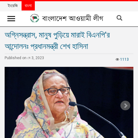
ইংরেজি
বাংলা
অগ্নিসন্ত্রাস, মানুষ পুড়িয়ে মারাই বিএনপি'র
খবর
আন্দোলনঃ প্রধানমন্ত্রী শেখ হাসিনা
দলের
খবর
Published on মে 3, 2023
1113
বিশেষ
নিবন্ধ
বিশেষ
প্রতিবেদন
মতামত
উন্নয়নের
বাংলাদেশ
নিউজলেটার