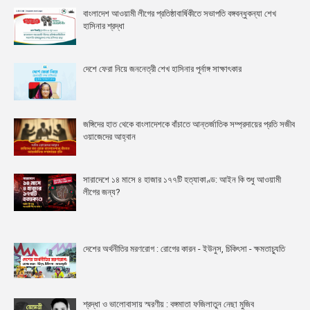
বাংলাদেশ আওয়ামী লীগের প্রতিষ্ঠাবার্ষিকীতে সভাপতি বঙ্গবন্ধুকন্যা শেখ
হাসিনার শ্রদ্ধা
দেশে ফেরা নিয়ে জননেত্রী শেখ হাসিনার পূর্নাঙ্গ সাক্ষাৎকার
জঙ্গিদের হাত থেকে বাংলাদেশকে বাঁচাতে আন্তর্জাতিক সম্প্রদায়ের প্রতি সজীব
ওয়াজেদের আহ্বান
সারাদেশে ১৪ মাসে ৪ হাজার ১৭৭টি হত্যাকাণ্ড: আইন কি শুধু আওয়ামী
লীগের জন্য?
দেশের অর্থনীতির মরণরোগ : রোগের কারন - ইউনুস, চিকিৎসা - ক্ষমতাচ্যুতি
শ্রদ্ধা ও ভালোবাসায় স্মরণীয় : বঙ্গমাতা ফজিলাতুন নেছা মুজিব