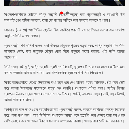
প্রেস
রিলিজ
বিএনপি-জামায়াত জোটকে অগ্নি সন্ত্রাসী হিসেবে মন্তব্য করে প্রধানমন্ত্রী ও আওয়ামী লীগ
সভাপতি শেখ হাসিনা বলেছেন, তারা যেন বাংলার মাটিতে আর ক্ষমতায় আসতে না পারে।
প্রকাশনা
মঙ্গলবার (০২ মে) ওয়াশিংটনে হোটেল রিজ কার্লটনে প্রবাসী বাংলাদেশিদের দেওয়া এক সংবর্ধণা
অনুষ্ঠানে তিনি এ কথা বলেন।
গ্যালারি
প্রধানমন্ত্রী শেখ হাসিনা বলেন, যারা জীবন্ত মানুষকে পুড়িয়ে হত্যা করে, অগ্নি সন্ত্রাসী বিএনপি-
বিএনপি-
জামায়াত জোট, যারা মানুষকে পেট্রল বোমা দিয়ে মানুষকে হত্যা করেছে, ওটা নাকি তাদের
জামায়াত
আন্দোলন।
সহিংসতা
তিনি বলেন, এই খুনি, অগ্নি সন্ত্রাসী, স্বাধীনতা বিরোধী, যুদ্ধাপরাধী তারা যেন বাংলার মাটিতে আর
সংগঠন
কখনো ক্ষমতায় আসতে না পারে। এরা বাংলাদেশকে ধ্বংসের পথে নিয়ে গিয়েছিল।
নির্বাচনী
বিগত বছরগুলোতে দেশের উন্নয়নের কথা তুলে ধরে শেখ হাসিনা বলেন, আজকে ১৪টা বছর চেষ্টা
ইশতেহার
করে আমরা উন্নয়নের মহাসড়কে যাত্রা শুরু করেছি। বাংলাদেশ এগিয়ে যাবে। জাতির পিতার
স্বপ্নের উন্নত-সমৃদ্ধ সোনার বাংলাদেশ গড়ে উঠবে। সেটাই আমাদের লক্ষ্য। সেই লক্ষ্য নিয়েই
আমরা কাজ করে যাবো।
অপপ্রচারে কান না দেওয়ার আহ্বান জানিয়ে প্রধানমন্ত্রী বলেন, আজকে আমাদের বিরুদ্ধে বিক্ষোভ
করে, নানা কথা বলে। আর ডিজিটাল বাংলাদেশ আমরা গড়ে তুলেছি, আর সেটাই তারা সব থেকে
বেশি ব্যবহার করে আমাদের বিরুদ্ধে সব সময় অপপ্রচার চালায়। অপপ্রচারে কেউ কান দেবেন না।