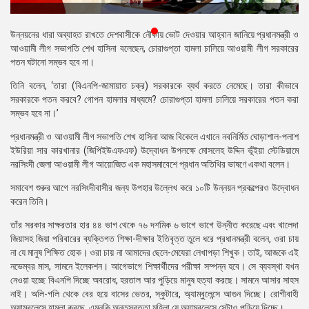
প্রেস
রিলিজ
উন্নয়নের ধারা অব্যাহত রাখতে দেশবাসীকে নৌকায় ভোট দেওয়ার আহ্বান জানিয়ে প্রধানমন্ত্রী ও
আওয়ামী লীগ সভাপতি শেখ হাসিনা বলেছেন, চোরাগুপ্তা হামলা চালিয়ে আওয়ামী লীগ সরকারের
প্রকাশনা
পতন ঘটানো সম্ভব হবে না।
তিনি বলেন, ‘তারা (বিএনপি-জামায়াত চক্র) সরকারকে ব্যর্থ করতে নেমেছে। তারা কীভাবে
গ্যালারি
সরকারকে পতন করবে? গোপন হামলার মাধ্যমে? চোরাগুপ্তা হামলা চালিয়ে সরকারের পতন করা
সম্ভব হবে না।’
বিএনপি-
জামায়াত
প্রধানমন্ত্রী ও আওয়ামী লীগ সভাপতি শেখ হাসিনা আজ বিকেলে এখানে নবনির্মিত ঘোড়াশাল-পলাশ
সহিংসতা
ইউরিয়া সার কারখানার (জিপিইউএফএফ) উদ্বোধন উপলক্ষে মোসলেহ উদ্দিন ভূঁইয়া স্টেডিয়ামে
নরসিংদী জেলা আওয়ামী লীগ আয়োজিত এক মহাসমাবেশে প্রধান অতিথির ভাষণে একথা বলেন।
সংগঠন
সমাবেশ শুরুর আগে নরসিংদীবাসীর জন্য উপহার উল্লেখ করে ১০টি উন্নয়ন প্রকল্পেরও উদ্বোধন
নির্বাচনী
করেন তিনি।
ইশতেহার
তাঁর সরকার সাক্ষরতার হার ৪৪ ভাগ থেকে ৭৬ দশমিক ৬ ভাগে ভাগে উন্নীত করেছে এবং খালেদা
জিয়াসহ জিয়া পরিবারের ব্যক্তিগত শিক্ষা-দীক্ষার ইতিবৃত্ত তুলে ধরে প্রধানমন্ত্রী বলেন, ওরা চায়
না যে মানুষ শিক্ষিত হোক। ওরা চায় না আমাদের ছেলে-মেযেরা লেখাপড়া শিখুক। তাই, আজকে এই
নভেম্বর মাস, সামনে ইলেকশন। আগেভাগে শিক্ষার্থীদের পরীক্ষা সম্পন্ন হবে। সে ব্যবস্থা যখন
নেওয়া হচ্ছে বিএনপি দিচ্ছে অবরোধ, হরতাল আর পুড়িয়ে মানুষ হত্যা করছে। সামনে আসার সাহস
নাই। অলি-গলি থেকে বের হয়ে বাসের ভেতর, স্কুটারে, অ্যাম্বুলেন্সে আগুন দিচ্ছে। রোগীবাহী
অ্যাম্বুলেন্সে হামলা করছে, এমনকি অন্তস্বত্তা মহিলা যে অ্যাম্বুলেন্সে সেটাও পুড়িয়ে দিচ্ছে।