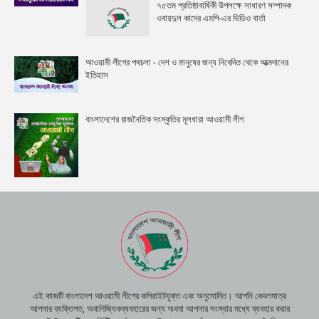
৭৫তম প্রতিষ্ঠাবার্ষিকী উপলক্ষে সাধারণ সম্পাদক
ওবায়দুল কাদের এমপি-এর ভিডিও বার্তা
আওয়ামী লীগের পথচলা - দেশ ও মানুষের জন্য নিবেদিত থেকে আত্মদানের
ইতিহাস
বাংলাদেশের রাজনৈতিক সংস্কৃতির মূলধারা আওয়ামী লীগ
এই কাজটি বাংলাদেশ আওয়ামী লীগের কপিরাইটযুক্ত এবং অনুমোদিত। আপনি কেবলমাত্র
আপনার ব্যক্তিগত, অবাণিজ্যিকব্যবহারের জন্য অথবা আপনার সংস্থার মধ্যে ব্যবহার করার