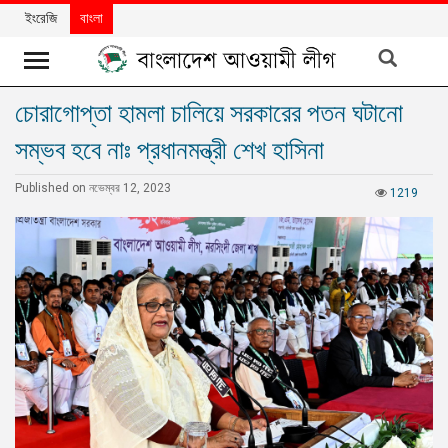
ইংরেজি
বাংলা
চোরাগোপ্তা হামলা চালিয়ে সরকারের পতন ঘটানো
খবর
সম্ভব হবে নাঃ প্রধানমন্ত্রী শেখ হাসিনা
দলের
খবর
Published on নভেম্বর 12, 2023
1219
বিশেষ
নিবন্ধ
বিশেষ
প্রতিবেদন
মতামত
উন্নয়নের
বাংলাদেশ
নিউজলেটার