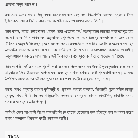
এদেশের মানুষ শোনে না।
এক সময় এদের কথায় কিছু লোক আস্ফালন করে বেড়ালেও বিএনপি’র নেতৃত্ব শূন্যতার দিকে
ইঙ্গিত করে তাদের নির্বাচন বানচালের প্রচেষ্টার কারণও সামনে আনেন তিনি।
তিনি বলেন, দলের চেয়ারপার্সন খালেদা জিয়া এতিমের অর্থ আত্মস্যাতের মামলায় সাজাপ্রাপ্ত হয়ে
জেলে। যাকে তিনি পরিবারের অনুরোধের প্রেক্ষিতে দয়া করে নিজস্ব ক্ষমতাবলে বাড়িতে থেকে
চিকিৎসার অনুমতি দিয়েছেন। আর ভারপ্রাপ্ত চেয়ারপার্সন তারেক জিয়া ১০ ট্রাক অস্ত্র মামলা, ২১
আগস্টের গ্রেনেড হামলা মামলা এবং মানি লন্ডারিং মামলায় সাজাপ্রাপ্ত পলাতক আসামী।
তত্ত্বাবধায়ক সরকারের সময় আর রাজনীতি করবে না বলে মুচলেকা দিয়ে দেশ ছেড়ে পালিয়েছে।
তিনি আগামী নির্বাচনে যাকে প্রার্থী করা হবে তার পক্ষে দলের সবাইকে ঐক্যবদ্ধভাবে কাজ করার
আহ্বান জানিয়ে উন্নয়নের অগ্রযাত্রা অব্যাহত রাখতে নৌকায় ভোট প্রত্যাশা করেন। এ সময়
উপস্থিত লাখো জনতা দুই হাত তুলে সমস্বরে প্রধানমন্ত্রীর আহ্বানে সাড়া দেয়।
সভায় আরও বক্তব্য রাখেন কৃষিমন্ত্রী ড. মুহাম্মদ আবদুর রাজ্জাক, শিল্পমন্ত্রী নুরুল মজিদ মাহমুদ
হুমায়ুন, আওয়ামী লীগের সভাপতিমন্ডলীর সদস্য ড. মোস্তফা জালাল মহিউদ্দিন, জাহাঙ্গীর কবির
নানক ও আবদুর রহমান প্রমুখ।
নরসিংদী জেলা আওয়ামী লীগের সভাপতি জিএম তালেব হোসেনের সভাপতিত্বে সভা সঞ্চালনা করেন
সাধারণ সম্পাদক পীরজাদা কাজী মোহাম্মদ আলী।
TAGS: