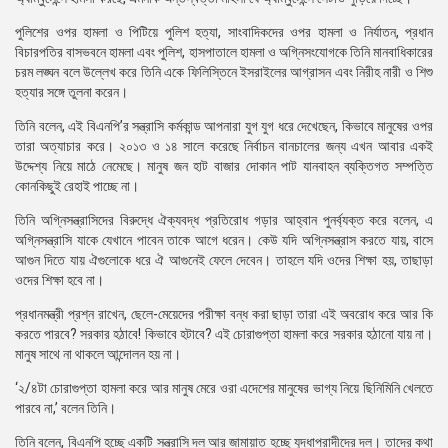
পুলিশের ওপর হামলা ও পিটিয়ে পুলিশ হত্যা, সাংবাদিকদের ওপর হামলা ও নির্যাতন, প্রধান
বিচারপতির বাসভবনে হামলা এবং পুলিশ, হাসপাতালে হামলা ও অগ্নিসংযোগকে তিনি মানবাধিকারের
চরম লঙ্ঘন বলে উল্লেখ করে তিনি একে ফিলিস্তিনে ইসরাইলের আগ্রাসন এবং নিরীহ নারী ও শিশু
হত্যার সঙ্গে তুলনা করেন।
তিনি বলেন, এই বিএনপি’র সন্ত্রাসি কর্মকান্ড আপনারা যুগ যুগ ধরে দেখেছেন, কিভাবে মানুষের ওপর
তারা অত্যাচার করে। ২০১৩ ও ১৪ সালে করেছে নির্বাচন বানচালের জন্য এখন আবার একই
উদ্দেশ্য নিয়ে মাঠে নেমেছে। মানুষ জন হাট বাজার দোকান পাট যানবাহন ব্যক্তিগত সম্পত্তি
কোনকিছুই রেহাই পাচ্ছে না।
তিনি অগ্নিসন্ত্রাসিদের বিরুদ্ধে ঐক্যবদ্ধ প্রতিরোধ গড়ার আহ্বান পুনর্ব্যক্ত করে বলেন, এ
অগ্নিসন্ত্রাসি যাকে যেখানে পাবেন তাকে আগে ধরেন। কেউ যদি অগ্নিসন্ত্রাস করতে যায়, বাসে
আগুন দিতে যায় ঐগুলোকে ধরে ঐ আগুনেই ফেলে দেবেন। তাহলে যদি ওদের শিক্ষা হয়, তাছাড়া
ওদের শিক্ষা হবে না।
প্রধানমন্ত্রী প্রশ্ন রাখেন, ছেলে-মেয়েদের পরীক্ষা বন্ধ করা ছাড়া তারা এই অবরোধ করে আর কি
করতে পারবে? সরকার হঠাবে! কিভাবে হটাবে? এই চোরাগুপ্তা হামলা করে সরকার হঠানো যায় না।
মানুষ সাথে না থাকলে আন্দোলন হয় না।
‘২/৪টা চোরাগুপ্তা হামলা করে আর মানুষ মেরে ওরা এদেশের মানুষের ভাগ্য নিয়ে ছিনিমিনি খেলতে
পারবে না,’ বলেন তিনি।
তিনি বলেন, বিএনপি হচ্ছে একটি সন্ত্রাসি দল আর জামায়াত হচ্ছে যুদ্ধাপরাদীদের দল। তাদের কথা