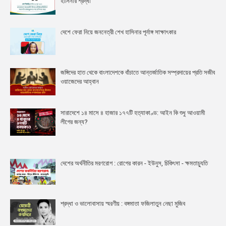
হাসিনার শ্রদ্ধা
দেশে ফেরা নিয়ে জননেত্রী শেখ হাসিনার পূর্নাঙ্গ সাক্ষাৎকার
জঙ্গিদের হাত থেকে বাংলাদেশকে বাঁচাতে আন্তর্জাতিক সম্প্রদায়ের প্রতি সজীব
ওয়াজেদের আহ্বান
সারাদেশে ১৪ মাসে ৪ হাজার ১৭৭টি হত্যাকাণ্ড: আইন কি শুধু আওয়ামী
লীগের জন্য?
দেশের অর্থনীতির মরণরোগ : রোগের কারন - ইউনুস, চিকিৎসা - ক্ষমতাচ্যুতি
শ্রদ্ধা ও ভালোবাসায় স্মরণীয় : বঙ্গমাতা ফজিলাতুন নেছা মুজিব