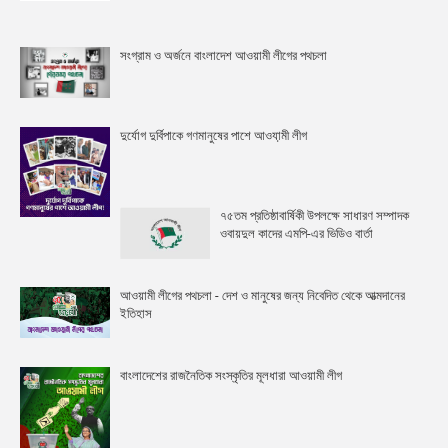
সংগ্রাম ও অর্জনে বাংলাদেশ আওয়ামী লীগের পথচলা
দুর্যোগ দুর্বিপাকে গণমানুষের পাশে আওযা়মী লীগ
৭৫তম প্রতিষ্ঠাবার্ষিকী উপলক্ষে সাধারণ সম্পাদক
ওবায়দুল কাদের এমপি-এর ভিডিও বার্তা
আওয়ামী লীগের পথচলা - দেশ ও মানুষের জন্য নিবেদিত থেকে আত্মদানের
ইতিহাস
বাংলাদেশের রাজনৈতিক সংস্কৃতির মূলধারা আওয়ামী লীগ