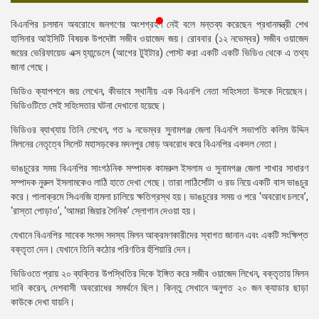
প্রেস
বিএনপির চলমান অবরোধে জনগণের অংশগ্রহণ নেই বলে মন্তব্য করেছেন প্রধানমন্ত্রী শেখ
রিলিজ
হাসিনার আইসিটি বিষয়ক উপদেষ্টা সজীব ওয়াজেদ জয়। রোববার (১২ নভেম্বর) সজীব ওয়াজেদ
জয়ের ভেরিফায়েড এক্স হ্যান্ডেলে (আগের টুইটার) পোস্ট করা একটি একটি ভিডিও থেকে এ তথ্য
প্রকাশনা
জানা গেছে।
গ্যালারি
ভিডিও ক্যাপশনে জয় লেখেন, কীভাবে স্থানীয় এক বিএনপি নেতা সহিংসতা উসকে দিয়েছেন।
ভিডিওটিতে সেই সহিংসতার ঘটনা দেখানো হয়েছে।
বিএনপি-
ভিডিওর ব্যাখ্যায় তিনি লেখেন, গত ৯ নভেম্বর সুনামগঞ্জ জেলা বিএনপি সভাপতি কলিম উদ্দিন
জামায়াত
মিলনের নেতৃত্বে সিলেট মহাসড়কের মদনপুর মোড় অবরোধ করে বিএনপির একদল নেতা।
সহিংসতা
ভাঙচুরের সময় বিএনপির সাংগঠনিক সম্পাদক কামরুল ইসলাম ও সুনামগঞ্জ জেলা শাখার সাধারণ
সংগঠন
সম্পাদক নুরুল ইসলামকেও লাঠি হাতে দেখা গেছে। তারা লাঠিসোঁটা ও রড নিয়ে একটি বাস ভাঙচুর
করে। পালাক্রমে সিএনজি হামলা চালিয়ে ক্ষতিগ্রস্থ হয়। ভাঙচুরের সময় ও পরে ‘অবরোধ চলবে’,
নির্বাচনী
‘রাস্তা পোড়াও’, ‘আমরা জিয়ার সৈনিক’ স্লোগান দেওয়া হয়।
ইশতেহার
যেখানে বিএনপির সাবেক সংসদ সদস্য মিলন আক্রমণকারীদের স্বাগত জানান এবং একটি সংক্ষিপ্ত
বক্তৃতা দেন। যেখানে তিনি কঠোর পরিণতির হুঁশিয়ারি দেন।
ভিডিওতে প্রায় ২০ ব্যক্তির উপস্থিতির দিকে ইঙ্গিত করে সজীব ওয়াজেদ লিখেন, বক্তৃতায় মিলন
দাবি করেন, দেশবাসী অবরোধের সমর্থনে ছিল। কিন্তু সেখানে অনুগত ২০ জন ক্যাডার ছাড়া
কাউকে দেখা যায়নি।