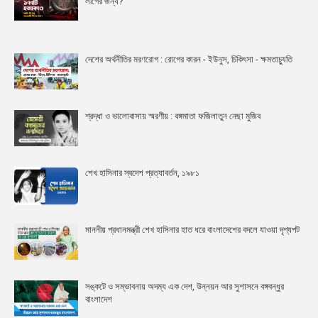
লীগের জন্য?
দেশের অর্থনীতির মরণরোগ : রোগের কারন - ইউনুস, চিকিৎসা - ক্ষমতাচ্যুতি
শ্রদ্ধা ও ভালোবাসায় স্মরণীয় : বঙ্গমাতা ফজিলাতুন নেছা মুজিব
শেখ হাসিনার স্বদেশ প্রত্যাবর্তন, ১৯৮১
মাননীয় প্রধানমন্ত্রী শেখ হাসিনার হাত ধরে বাংলাদেশের বদলে যাওয়া দৃশ্যপট
সঙ্কটে ও সম্ভাবনায় অদম্য এক দেশ, উন্নয়ন আর সুশাসনে বঙ্গবন্ধুর
বাংলাদেশ