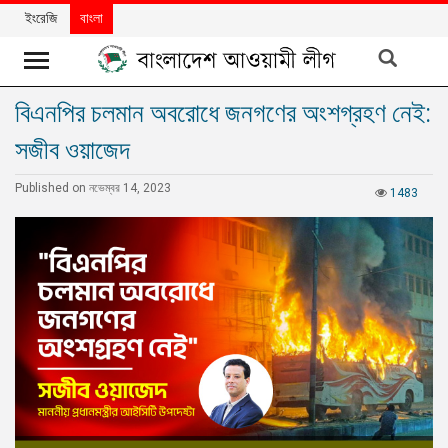
ইংরেজি
বাংলা
বিএনপির চলমান অবরোধে জনগণের অংশগ্রহণ নেই:
খবর
সজীব ওয়াজেদ
দলের
খবর
Published on নভেম্বর 14, 2023
1483
বিশেষ
নিবন্ধ
বিশেষ
প্রতিবেদন
মতামত
উন্নয়নের
বাংলাদেশ
নিউজলেটার