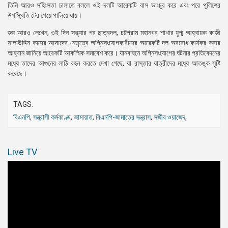
তিনি আরও সহিংসতা চালাতে বললে ওই দলটি আরেকটি বাস ভাংচুর করে এবং পরে পুলিশের
উপস্থিতি টের পেয়ে পালিয়ে যায়।
জয় আরও লেখেন, ওই দিন সন্ধ্যার পর ছাত্রদল, চট্টগ্রাম মহানগর শাখার যুগ্ম আহ্বায়ক কাজী
সালাউদ্দিন কাদের আসাদের নেতৃত্বে অগ্নিসংযোগকারীদের আরেকটি দল অবরোধ কার্যকর করার
আহ্বান জানিয়ে আরেকটি আকস্মিক সমাবেশ করে। যানবাহনে অগ্নিসংযোগের ঘটনার প্রতিবেদনের
মধ্যে তাদের আগুনের লাঠি বহন করতে দেখা গেছে, যা রাস্তার যাত্রীদের মধ্যে আতঙ্ক সৃষ্টি
করেছে।
TAGS:
বিএনপি
,
সন্ত্রাসী কর্মকাণ্ড
,
জামায়াত
,
বিএনপি-জামাতের সন্ত্রাস
,
সজীব ওয়াজেদ
,
Live TV