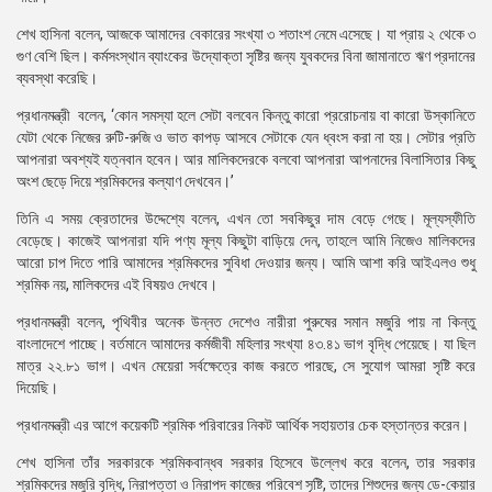
শেখ হাসিনা বলেন, আজকে আমাদের বেকারের সংখ্যা ৩ শতাংশ নেমে এসেছে। যা প্রায় ২ থেকে ৩
গুণ বেশি ছিল। কর্মসংস্থান ব্যাংকের উদ্যোক্তা সৃষ্টির জন্য যুবকদের বিনা জামানাতে ঋণ প্রদানের
ব্যবস্থা করেছি।
প্রধানমন্ত্রী বলেন, ‘কোন সমস্যা হলে সেটা বলবেন কিন্তু কারো প্ররোচনায় বা কারো উস্কানিতে
যেটা থেকে নিজের রুটি-রুজি ও ভাত কাপড় আসবে সেটাকে যেন ধ্বংস করা না হয়। সেটার প্রতি
আপনারা অবশ্যই যত্নবান হবেন। আর মালিকদেরকে বলবো আপনারা আপনাদের বিলাসিতার কিছু
অংশ ছেড়ে দিয়ে শ্রমিকদের কল্যাণ দেখবেন।’
তিনি এ সময় ক্রেতাদের উদ্দেশ্যে বলেন, এখন তো সবকিছুর দাম বেড়ে গেছে। মূল্যস্ফীতি
বেড়েছে। কাজেই আপনারা যদি পণ্য মূল্য কিছুটা বাড়িয়ে দেন, তাহলে আমি নিজেও মালিকদের
আরো চাপ দিতে পারি আমাদের শ্রমিকদের সুবিধা দেওয়ার জন্য। আমি আশা করি আইএলও শুধু
শ্রমিক নয়, মালিকদের এই বিষয়ও দেখবে।
প্রধানমন্ত্রী বলেন, পৃথিবীর অনেক উন্নত দেশেও নারীরা পুরুষের সমান মজুরি পায় না কিন্তু
বাংলাদেশে পাচ্ছে। বর্তমানে আমাদের কর্মজীবী মহিলার সংখ্যা ৪৩.৪১ ভাগ বৃদ্ধি পেয়েছে। যা ছিল
মাত্র ২২.৮১ ভাগ। এখন মেয়েরা সর্বক্ষেত্রে কাজ করতে পারছে, সে সুযোগ আমরা সৃষ্টি করে
দিয়েছি।
প্রধানমন্ত্রী এর আগে কয়েকটি শ্রমিক পরিবারের নিকট আর্থিক সহায়তার চেক হস্তান্তর করেন।
শেখ হাসিনা তাঁর সরকারকে শ্রমিকবান্ধব সরকার হিসেবে উল্লেখ করে বলেন, তার সরকার
শ্রমিকদের মজুরি বৃদ্ধি, নিরাপত্তা ও নিরাপদ কাজের পরিবেশ সৃষ্টি, তাদের শিশুদের জন্য ডে-কেয়ার