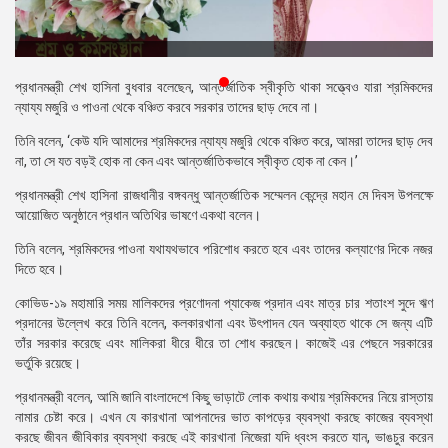
প্রেস
রিলিজ
প্রকাশনা
প্রধানমন্ত্রী শেখ হাসিনা বুধবার বলেছেন, আন্তর্জাতিক স্বীকৃতি থাকা সত্ত্বেও যারা শ্রমিকদের
ন্যায্য মজুরি ও পাওনা থেকে বঞ্চিত করবে সরকার তাদের ছাড় দেবে না।
গ্যালারি
তিনি বলেন, ‘কেউ যদি আমাদের শ্রমিকদের ন্যায্য মজুরি থেকে বঞ্চিত করে, আমরা তাদের ছাড় দেব
না, তা সে যত বড়ই হোক না কেন এবং আন্তর্জাতিকভাবে স্বীকৃত হোক না কেন।’
বিএনপি-
জামায়াত
প্রধানমন্ত্রী শেখ হাসিনা রাজধানীর বঙ্গবন্ধু আন্তর্জাতিক সম্মেলন কেন্দ্রে মহান মে দিবস উপলক্ষে
সহিংসতা
আয়োজিত অনুষ্ঠানে প্রধান অতিথির ভাষণে একথা বলেন।
সংগঠন
তিনি বলেন, শ্রমিকদের পাওনা যথাযথভাবে পরিশোধ করতে হবে এবং তাদের কল্যাণের দিকে নজর
দিতে হবে।
নির্বাচনী
কোভিড-১৯ মহামারি সময় মালিকদের প্রণোদনা প্যাকেজ প্রদান এবং মাত্র চার শতাংশ সুদে ঋণ
ইশতেহার
প্রদানের উল্লেখ করে তিনি বলেন, কলকারখানা এবং উৎপাদন যেন অব্যাহত থাকে সে জন্য এটি
তাঁর সরকার করেছে এবং মালিকরা ধীরে ধীরে তা শোধ করছেন। কাজেই এর পেছনে সরকারের
ভর্তুকি রয়েছে।
প্রধানমন্ত্রী বলেন, আমি জানি বাংলাদেশে কিছু ভাড়াটে লোক কথায় কথায় শ্রমিকদের নিয়ে রাস্তায়
নামার চেষ্টা করে। এখন যে কারখানা আপনাদের ভাত কাপড়ের ব্যবস্থা করছে কাজের ব্যবস্থা
করছে জীবন জীবিকার ব্যবস্থা করছে এই কারখানা নিজেরা যদি ধ্বংস করতে যান, ভাঙচুর করেন