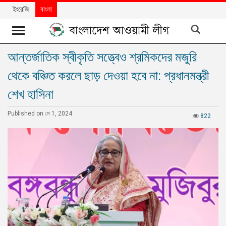
ইংরেজি
বাংলা
আন্তর্জাতিক স্বীকৃতি সত্ত্বেও শ্রমিকদের মজুরি
খবর
থেকে বঞ্চিত করলে ছাড় দেওয়া হবে না: প্রধানমন্ত্রী
দলের
খবর
শেখ হাসিনা
বিশেষ
Published on মে 1, 2024
822
নিবন্ধ
বিশেষ
প্রতিবেদন
মতামত
উন্নয়নের
বাংলাদেশ
নিউজলেটার