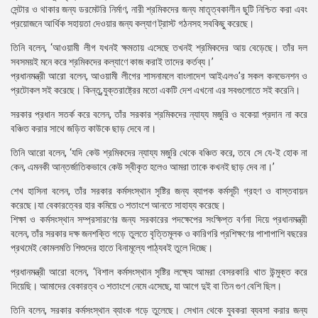
সেন্টার ও থাকার জন্য ডরমেটরি নির্মাণ, নারী শ্রমিকদের জন্য মাতৃত্বকালীন ছুটি নিশ্চিত করা এবং
প্রয়োজনে আর্থিক সহায়তা দেওয়ার জন্য কল্যাণ ট্রাস্ট গঠনসহ সবকিছু করেছে।
তিনি বলেন, ‘আওয়ামী লীগ যখনই ক্ষমতায় এসেছে তখনই শ্রমিকদের আয় বেড়েছে। তাঁর দল
সবসময়ই মনে করে শ্রমিকদের কল্যাণে কাজ করাই তাদের কর্তব্য।’
প্রধানমন্ত্রী আরো বলেন, আওয়ামী লীগের শাসনামলে বাংলাদেশ আইএলও’র সকল কনভেনশন ও
প্রটোকল সই করেছে। কিন্তু,যুক্তরাষ্ট্রের মতো একটি দেশ এখনো এর সবগুলোতে সই করেনি।
সরকার প্রধান সতর্ক করে বলেন, তাঁর সরকার শ্রমিকদের ন্যায্য মজুরি ও বকেয়া প্রদান না করে
বঞ্চিত করার সাথে জড়িত কাউকে ছাড় দেবে না।
তিনি আরো বলেন, ‘যদি কেউ শ্রমিকদের ন্যায্য মজুরি থেকে বঞ্চিত করে, তবে সে যে-ই হোক না
কেন, এমনকী আন্তর্জাতিকভাবে কেউ স্বীকৃত হলেও আমরা তাকে কখনই ছাড় দেব না।’
শেখ হাসিনা বলেন, তাঁর সরকার কর্মসংস্থান সৃষ্টির জন্য ব্যাপক কর্মসূচী গ্রহণ ও বাস্তবায়ন
করেছে।যা বেকারত্বের হার কমিয়ে ৩ শতাংশে আনতে সাহায্য করেছে।
শিক্ষা ও কর্মসংস্থান সম্প্রসারণের জন্য সরকারের পদক্ষেপের সংক্ষিপ্ত বর্ণনা দিয়ে প্রধানমন্ত্রী
বলেন, তাঁর সরকার দক্ষ জনশক্তি গড়ে তুলতে বৃত্তিমূলক ও কারিগরি
প্রশিক্ষণের পাশাপাশি বছরের
প্রথমেই কোমলমতি শিশুদের হাতে বিনামূল্যে পাঠ্যবই তুলে দিচ্ছে।
প্রধানমন্ত্রী আরো বলেন, ‘বিশাল কর্মসংস্থান সৃষ্টির লক্ষ্যে আমরা বেসরকারি খাত উন্মুক্ত করে
দিয়েছি। আমাদের বেকারত্ব ৩ শতাংশে নেমে এসেছে, যা আগে দুই বা তিন গুণ বেশি ছিল।
তিনি বলেন, সরকার কর্মসংস্থান ব্যাংক গড়ে তুলেছে। সেখান থেকে যুবকরা ব্যবসা করার জন্য