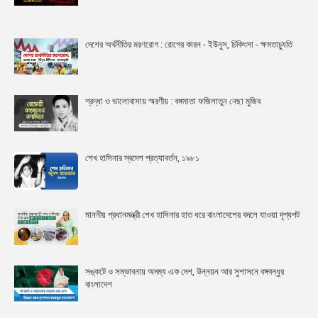
দেশের অর্থনীতির মরণরোগ : রোগের কারন - ইউনুস, চিকিৎসা - ক্ষমতাচ্যুতি
শ্রদ্ধা ও ভালোবাসায় স্মরণীয় : বঙ্গমাতা ফজিলাতুন নেছা মুজিব
শেখ হাসিনার স্বদেশ প্রত্যাবর্তন, ১৯৮১
মাননীয় প্রধানমন্ত্রী শেখ হাসিনার হাত ধরে বাংলাদেশের বদলে যাওয়া দৃশ্যপট
সঙ্কটে ও সম্ভাবনায় অদম্য এক দেশ, উন্নয়ন আর সুশাসনে বঙ্গবন্ধুর
বাংলাদেশ