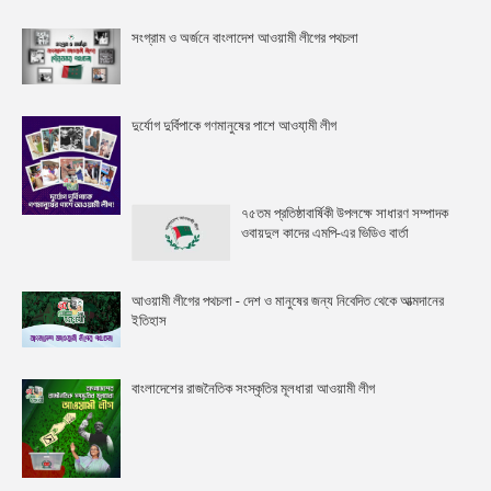
সংগ্রাম ও অর্জনে বাংলাদেশ আওয়ামী লীগের পথচলা
দুর্যোগ দুর্বিপাকে গণমানুষের পাশে আওযা়মী লীগ
৭৫তম প্রতিষ্ঠাবার্ষিকী উপলক্ষে সাধারণ সম্পাদক
ওবায়দুল কাদের এমপি-এর ভিডিও বার্তা
আওয়ামী লীগের পথচলা - দেশ ও মানুষের জন্য নিবেদিত থেকে আত্মদানের
ইতিহাস
বাংলাদেশের রাজনৈতিক সংস্কৃতির মূলধারা আওয়ামী লীগ