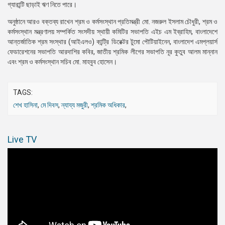
গ্যারান্টি ছাড়াই ঋণ নিতে পারে।
অনুষ্ঠানে আরও বক্তব্য রাখেন শ্রম ও কর্মসংস্থান প্রতিমন্ত্রী মো. নজরুল ইসলাম চৌধুরী, শ্রম ও
কর্মসংস্থান মন্ত্রণালয় সম্পর্কিত সংসদীয় স্থায়ী কমিটির সভাপতি এইচ এম ইব্রাহিম, বাংলাদেশে
আন্তর্জাতিক শ্রম সংস্থার (আইএলও) কান্ট্রি ডিরেক্টর টুমো পৌটিয়াইনেন, বাংলাদেশ এমপ্লয়ার্স
ফেডারেশনের সভাপতি আরদাশির কবির, জাতীয় শ্রমিক লীগের সভাপতি নূর কুতুব আলম মান্নান
এবং শ্রম ও কর্মসংস্থান সচিব মো. মাহবুব হোসেন।
TAGS:
শেখ হাসিনা
,
মে দিবস
,
ন্যায্য মজুরী
,
শ্রমিক অধিকার
,
Live TV