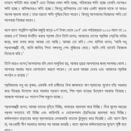
তাহলে ক্ষতিটা কার হচ্ছে? এতে নিজের যেমন ক্ষতি হচ্ছে, পরিবারের ক্ষতি হচ্ছে তেমনি দেশেরও
ক্ষতি হচ্ছে। মালিকদেরও ক্ষতি হচ্ছে। কিন্তু মালিকদের তো আর একটা ব্যবসা থাকে না আরও
অনেক ব্যবসা থাকে। তারা হয়তো ক্ষতি পুষিয়ে নিতে পারেন। কিন্তু আপনাদের নিজেদের ক্ষতি তো
আপনারা নিজেরা করেন।
ধাপে ধাপে গার্মেন্টস শ্রমিক মজুরি মাত্র ৮শ’ টাকা থেকে ১৬শ’ এবং পর্যায়ক্রমে ২০২৩ সালে তা ১২
হাজার ৫শ’ টাকায় উন্নীত করার প্রসঙ্গ টেনে তিনি বলেন, আমাদের দেশের শ্রমিক শ্রেণির দাবির
জন্য, কথা বলার জন্য আমরা তো আছি। আমরা তো বলি। শেখ হাসিনা বলেন, ‘আমি শুধু
প্রধানমন্ত্রী নই, আমি জাতির পিতা বঙ্গবন্ধু শেখ মুজিবের মেয়ে। আমি সেই ভাবেই নিজেকে
বিবেচনা করি।’
তিনি আরও বলেন,‘আপনাদের যদি কোন অসুবিধা হয়, আমার দুয়ার আপনাদের জন্য সবসময় খোলা।
আপনার আমার সাথে যোগাযোগ করতে পারেন। সে গুলো আমরা দেখব এবং আমাদের শ্রমিক
সংগঠন ও রয়েছে।’
শ্রমিকদের শুধু নয় কৃষক, এমনকি বর্গা চাষীদের বিনা জামানতে ঋণ প্রদানের সুযোগ তাঁর সরকার
করে দিয়েছে উল্লেখ করে সরকার প্রধান বলেন, শিশু শ্রম বন্ধের উদ্যোগ সরকার নিয়েছে।
আজকে শতকরা ৯৮ শতাংশ শিশু স্কুলে যাচ্ছে।
প্রধানমন্ত্রী বলেন, আমরা তাদের বৃত্তি দিচ্ছি, খাবারের ব্যবস্থা করে দিচ্ছি। বিনা মূল্যে বছরের
প্রথম সপ্তাহে বই দিচ্ছি এবং কারিগরি ও ভোকেশনাল ট্রেনিংয়ের ব্যবস্থা করে দিচ্ছি।
কর্মসংস্থান বাড়ানোর জন্য ব্যাপকহারে বেসরকারি খাতকে উন্মুক্ত করে দিয়েছি। এটা আগে ছিল
না, আওয়ামী লীগ সরকারে আসার পর আমরা করেছি। যাতে ব্যাপক কর্মসংস্থানের সুযোগ সৃষ্টি হতে
পারে।