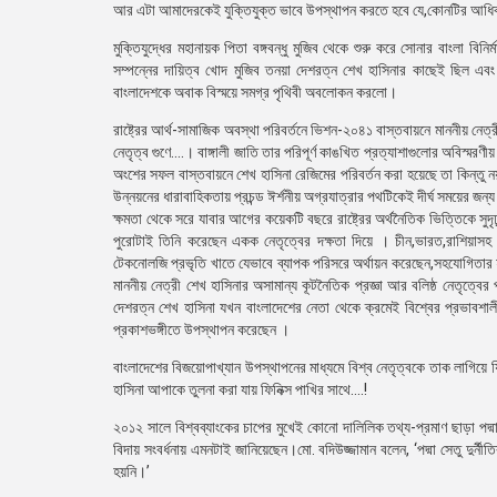
আর এটা আমাদেরকেই যুক্তিযুক্ত ভাবে উপস্থাপন করতে হবে যে,কোনটির আধিক্য
মুক্তিযুদ্ধের মহানায়ক পিতা বঙ্গবন্ধু মুজিব থেকে শুরু করে সোনার বাংলা বি
সম্পন্নের দায়িত্ব খোদ মুজিব তনয়া দেশরত্ন শেখ হাসিনার কাছেই ছিল এবং
বাংলাদেশকে অবাক বিস্ময়ে সমগ্র পৃথিবী অবলোকন করলো।
রাষ্ট্রের আর্থ-সামাজিক অবস্থা পরিবর্তনে ভিশন-২০৪১ বাস্তবায়নে মাননীয় নেত্রী
নেতৃত্ব গুণে....। বাঙ্গালী জাতি তার পরিপূর্ণ কাঙখিত প্রত্যাশাগুলোর অবিস্ম
অংশের সফল বাস্তবায়নে শেখ হাসিনা রেজিমের পরিবর্তন করা হয়েছে তা কিন্তু নয়
উন্নয়নের ধারাবাহিকতায় প্রচন্ড ঈর্শনীয় অগ্রযাত্রার পথটিকেই দীর্ঘ সময়ের জন্য 
ক্ষমতা থেকে সরে যাবার আগের কয়েকটি বছরে রাষ্ট্রের অর্থনৈতিক ভিত্তিকে সুদৃ
পুরোটাই তিনি করেছেন একক নেতৃত্বের দক্ষতা দিয়ে । চীন,ভারত,রাশিয়াসহ অ
টেকনোলজি প্রভৃতি খাতে যেভাবে ব্যাপক পরিসরে অর্থায়ন করেছেন,সহযোগিতার 
মাননীয় নেত্রী শেখ হাসিনার অসামান্য কূটনৈতিক প্রজ্ঞা আর বলিষ্ঠ নেতৃত্ব
দেশরত্ন শেখ হাসিনা যখন বাংলাদেশের নেতা থেকে ক্রমেই বিশ্বের প্রভাবশালী
প্রকাশভঙ্গীতে উপস্থাপন করেছেন ।
বাংলাদেশের বিজয়োপাখ্যান উপস্থাপনের মাধ্যমে বিশ্ব নেতৃত্বকে তাক লাগিয়ে
হাসিনা আপাকে তুলনা করা যায় ফিনিক্স পাখির সাথে....!
২০১২ সালে বিশ্বব্যাংকের চাপের মুখেই কোনো দালিলিক তথ্য-প্রমাণ ছাড়া পদ্মা 
বিদায় সংবর্ধনায় এমনটাই জানিয়েছেন।মো. বদিউজ্জামান বলেন, ‘পদ্মা সেতু 
হয়নি।’