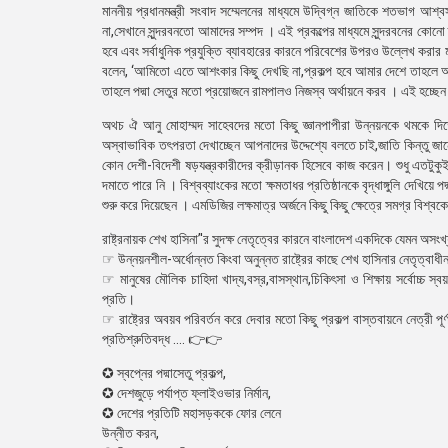
মাননীয় প্রধানমন্ত্রী সংবাদ সম্মেলনের মাধ্যমে উদ্বিগ্ন জাতিকে শতভাগ আ
না,সেখানে সুন্দরবনতো আমাদের সম্পদ । এই প্রকল্পের মাধ্যমে সুন্দরবনের কোনো 
হবে এবং সর্বাধুনিক প্রযুক্তি ব্যাবহারের কারনে পরিবেশের উপরও উল্লেখ করার
বলেন, ‘আমিতো এতে আশংকার কিছু দেখছি না,প্রকল্প হবে আমার দেশে তাহলে আম
তাহলে পদ্মা সেতুর মতো প্রয়োজনে রামপালও নিজস্ব অর্থায়নে করব । এই হচ্ছে
অথচ ঐ আনু মোহাম্মদ সাহেবদের মতো কিছু জ্ঞানপাপীরা উন্নয়নকে থমকে দিত
অস্বাভাবিক তৎপরতা দেখাচ্ছেন আপনাদের উদ্দেশ্যে বলতে চাই,জাতি কিন্তু জা
কোন দেশী-বিদেশী ষড়যন্ত্রকারীদের ক্রীড়ানক হিসেবে কাজ করেন। শুধু এতটুকু
দমাতে পারে নি । বিশ্বব্যাংকের মতো ক্ষমতাধর প্রতিষ্ঠানকে বৃদ্ধাঙ্গুলি দেখিয়ে
শুরু করে দিয়েছেন । এমডিজির লক্ষমাত্র অর্জনে কিছু কিছু ক্ষেত্রে সমগ্র বিশ্ব
রাষ্ট্রনায়ক শেখ হাসিনা’'র সুদক্ষ নেতৃত্বের কারনে বাংলাদেশ একদিকে যেমন অসংখ
☞ উন্নয়নশীল-অর্ধোন্নত কিংবা অনুন্নত রাষ্ট্রের কাছে শেখ হাসিনার নেতৃত্ব
☞ মানুষের মৌলিক চাহিদা খাদ্য,বস্র,বাসস্থান,চিকিৎসা ও শিক্ষায় সর্বোচ্চ স্ব
প্রতি।
☞ রাষ্ট্রের অবয়ব পরিবর্তন করে দেবার মতো কিছু প্রকল্প বাস্তবায়নে নেত্রী 
প্রতিশ্রুতিবদ্ধ .... 👉👉
✪ স্বপ্নের পদ্মাসেতু প্রকল্প,
✪ দেশজুড়ে পর্যাপ্ত ফ্লাইওভার নির্মান,
✪ দেশের প্রতিটি মহাসড়ককে ফোর লেনে
উন্নীত করন,