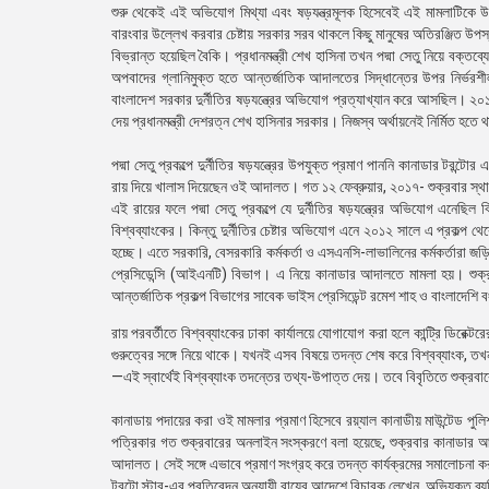
শুরু থেকেই এই অভিযোগ মিথ্যা এবং ষড়যন্ত্রমূলক হিসেবেই এই মামলাটিকে 
বারংবার উল্লেখ করবার চেষ্টায় সরকার সরব থাকলে কিছু মানুষের অতিরঞ্জিত উপস্
বিভ্রান্ত হয়েছিল বৈকি। প্রধানমন্ত্রী শেখ হাসিনা তখন পদ্মা সেতু নিয়ে বক্
অপবাদের গ্লানিমুক্ত হতে আন্তর্জাতিক আদালতের সিদ্ধান্তের উপর নির্ভরশী
বাংলাদেশ সরকার দুর্নীতির ষড়যন্ত্রের অভিযোগ প্রত্যাখ্যান করে আসছিল। ২০১২
দেয় প্রধানমন্ত্রী দেশরত্ন শেখ হাসিনার সরকার। নিজস্ব অর্থায়নেই নির্মিত হতে থ
পদ্মা সেতু প্রকল্পে দুর্নীতির ষড়যন্ত্রের উপযুক্ত প্রমাণ পাননি কানাডার টরন
রায় দিয়ে খালাস দিয়েছেন ওই আদালত। গত ১২ ফেব্রুয়ার, ২০১৭- শুক্রবার স্থ
এই রায়ের ফলে পদ্মা সেতু প্রকল্পে যে দুর্নীতির ষড়যন্ত্রের অভিযোগ এনেছিল 
বিশ্বব্যাংকের। কিন্তু দুর্নীতির চেষ্টার অভিযোগ এনে ২০১২ সালে এ প্রকল্প 
হচ্ছে। এতে সরকারি, বেসরকারি কর্মকর্তা ও এসএনসি-লাভালিনের কর্মকর্তারা জ
প্রেসিডেন্সি (আইএনটি) বিভাগ। এ নিয়ে কানাডার আদালতে মামলা হয়। শুক্রব
আন্তর্জাতিক প্রকল্প বিভাগের সাবেক ভাইস প্রেসিডেন্ট রমেশ শাহ ও বাংলাদেশি 
রায় পরবর্তীতে বিশ্বব্যাংকের ঢাকা কার্যালয়ে যোগাযোগ করা হলে কান্ট্রি ডিরেক্টর
গুরুত্বের সঙ্গে নিয়ে থাকে। যখনই এসব বিষয়ে তদন্ত শেষ করে বিশ্বব্যাংক, ত
—এই স্বার্থেই বিশ্বব্যাংক তদন্তের তথ্য-উপাত্ত দেয়। তবে বিবৃতিতে শুক্রবার
কানাডায় পদায়ের করা ওই মামলার প্রমাণ হিসেবে রয়্যাল কানাডীয় মাউন্টেড পু
পত্রিকার গত শুক্রবারের অনলাইন সংস্করণে বলা হয়েছে, শুক্রবার কানাডা
আদালত। সেই সঙ্গে এভাবে প্রমাণ সংগ্রহ করে তদন্ত কার্যক্রমের সমালোচনা কর
টরন্টো স্টার-এর প্রতিবেদন অনুযায়ী রায়ের আদেশে বিচারক লেখেন, অভিযুক্ত ব্য