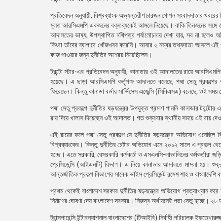
প্রতিবেদন অনুযায়ী, বিশ্বব্যাংক অভ্যন্তরীণ চারজন গোপন সংবাদদাতার খ
মূলত আরসিএমপি একজনের বক্তব্যকেই আমলে নিয়েছে। বাকি তিনজনের সঙ্গে
আদালতের ভাষ্য, উপস্থাপিত নথিপত্র পর্যালোচনায় দেখা যায়, সব না হলেও অ
কিংবা তাঁদের ব্যাপারে খোঁজখবর করেনি। আবার ২ নম্বর তথ্যদাতা আসলে এই প্
কাজ পাওয়ার জন্য দুর্নীতির আশ্রয় নিয়েছিলেন।
টরন্টো স্টার-এর প্রতিবেদন অনুযায়ী, কানাডার ওই আদালতের রায়ে আরসিএমপি
হয়েছে। এ ছাড়া আরসিএমপি কর্তৃপক্ষ আদালতে বলেছে, পদ্মা সেতু প্রকল্পে
ফিরেছেন। কিন্তু কানাডা বর্ডার সার্ভিসেস এজেন্সি (সিবিএসএ) বলেছে, ওই সময়
পদ্মা সেতু প্রকল্পে দুর্নীতির ষড়যন্ত্রের উপযুক্ত প্রমাণ পাননি কানাডার টরন
রায় দিয়ে খালাস দিয়েছেন ওই আদালত। গত শুক্রবার স্থানীয় সময়ে এই রায় দে
এই রায়ের ফলে পদ্মা সেতু প্রকল্পে যে দুর্নীতির ষড়যন্ত্রের অভিযোগ এনেছিল 
বিশ্বব্যাংকের। কিন্তু দুর্নীতির চেষ্টার অভিযোগ এনে ২০১২ সালে এ প্রকল্প 
হচ্ছে। এতে সরকারি, বেসরকারি কর্মকর্তা ও এসএনসি-লাভালিনের কর্মকর্তারা জ
প্রেসিডেন্সি (আইএনটি) বিভাগ। এ নিয়ে কানাডার আদালতে মামলা হয়। শুক্রব
আন্তর্জাতিক প্রকল্প বিভাগের সাবেক ভাইস প্রেসিডেন্ট রমেশ শাহ ও বাংলাদেশি 
প্রথম থেকেই বাংলাদেশ সরকার দুর্নীতির ষড়যন্ত্রের অভিযোগ প্রত্যাখ্যান ক
নির্মাণের ঘোষণা দেয় বাংলাদেশ সরকার। নিজস্ব অর্থায়নেই পদ্মা সেতু হচ্ছে। 
ট্রান্সপারেন্সি ইন্টারন্যাশনাল বাংলাদেশের (টিআইবি) নির্বাহী পরিচালক ইফতে