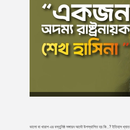
ভালো বা খারাপ এর বস্তুনিষ্ঠ সঙ্গায়ন আদৌ উপস্থাপিত হয় কি…? ইতিহাস খ্