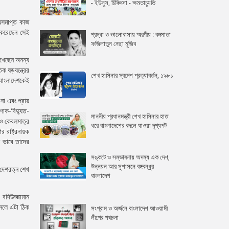
- ইউনুস, চিকিৎসা - ক্ষমতাচ্যুতি
 অসমাপ্ত কাজ
 করেছেন সেই
শ্রদ্ধা ও ভালোবাসায় স্মরণীয় : বঙ্গমাতা
ফজিলাতুন নেছা মুজিব
রেখেছেন অনন্য
িক ষড়যন্ত্রের
শেখ হাসিনার স্বদেশ প্রত্যাবর্তন, ১৯৮১
 বাংলাদেশকেই
না এবং প্রায়
শাক-বিদ্যুত-
মাননীয় প্রধানমন্ত্রী শেখ হাসিনার হাত
 ও কেবলমাত্র
ধরে বাংলাদেশের বদলে যাওয়া দৃশ্যপট
 রাষ্ট্রনায়ক
ন ভাবে তাদের
সঙ্কটে ও সম্ভাবনায় অদম্য এক দেশ,
উন্নয়ন আর সুশাসনে বঙ্গবন্ধুর
 দেশরত্ন শেখ
বাংলাদেশ
 বদিউজ্জামান
আসলে এটা ঠিক
সংগ্রাম ও অর্জনে বাংলাদেশ আওয়ামী
লীগের পথচলা