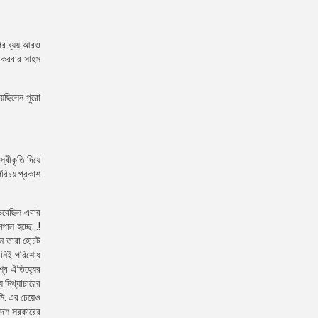
্পের ব্যয় আরও
ে করবার সাহস
য়েছিলেন পুরো
স্বীকৃতি দিয়ে
পরিচয় প্রকাশ
ভেবেছিল এবার
মপাল হচ্ছে…!
নে তারা হোচট
পানিই পরিশোধ
শ্ব ঐতিহ্যের
 মিথ্যাচারের
মি. এর চেয়েও
াদেশ সরকারের