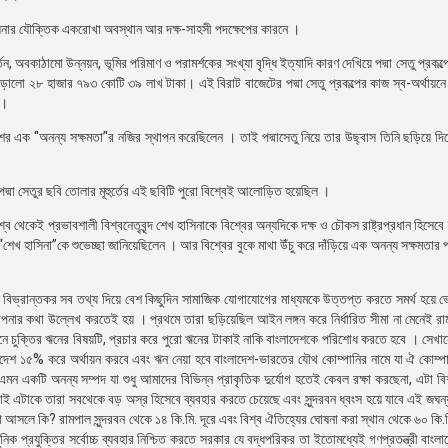
সিনার যৌক্তিক একরোখা অবস্থান আর দক্ষ-সাহসী পদক্ষেপের কারনে ।
ন, অবকাঠামো উন্নয়ন, ভূমির পরিমাণ ও পরামর্শকের সংখ্যা বৃদ্ধি ইত্যাদি কারণ দেখিয়ে পদ্মা সেতু প্রকল
দাঁড়ালো ২৮ হাজার ৭৯৩ কোটি ৩৯ লাখ টাকা। এই বিরাট বাজেটের পদ্মা সেতু প্রকল্পের কাজ স্ব-অর্থায়ন
ই।
দেশের এক ‘'অনন্য সক্ষমতা’'র নজির স্থাপন করেছিলেন । তাই পদ্মাসেতু নিয়ে তার উছ্বাস তিনি ছড়িয়ে দি
 পদ্মা সেতুর ছবি তোলার মূহুর্তের এই ছবিটি পুরো বিশ্বেই আলোড়িত হয়েছিল ।
 থেকেই প্রভাবশালী বিশ্বনেতৃবৃন্দ শেখ হাসিনাকে বিশ্বের অন্যদিকে দক্ষ ও চৌকস রাষ্ট্রপ্রধান হিসেবে 
“শেখ হাসিনা”কে শুভেচ্ছা জানিয়েছিলেন । আর বিশ্বের বুকে মাথা উঁচু করে দাঁড়িয়ে এক অনন্য সক্ষমতার 
ে বিভ্রান্তকর সব তথ্য দিয়ে বেশ কিছুদিন সামাজিক যোগাযোগের মাধ্যমকে উত্তপ্ত করতে সমর্থ হয়ে 
াপনার কথা উল্লেখ করতেই হয় । প্রথমে তারা ছড়িয়েছিল আইন লঙ্গন করে নির্ধারিত সীমা না মেনেই রা
ে আনে চুক্তির ঋনের বিষয়টি, প্রচার করে পুরো ঋনের টাকাই নাকি বাংলাদেশকে পরিশোধ করতে হবে । সেখা
াংলাদেশ ১৫% করে অর্থায়ন করবে এবং ঋন নেয়া হবে বাংলাদেশ-ভারতের যৌথ কোম্পানির নামে যা ঐ কোম্
র এমন একটি অনন্য সম্পদ যা শুধু আমাদের বিভিন্ন প্রাকৃতিক দুর্যোগ হতেই কেবল রক্ষা করছেনা, এটা বি
 তাই এটাকে তারা সবথেকে বড় অস্র হিসেবে ব্যবহার করতে চেয়েছে এবং সুন্দরবন ধ্বংস হয়ে যাবে এই জঘন্য
তা আসলে কি? রামপাল সুন্দরবন থেকে ১৪ কি.মি. দূরে এবং বিশ্ব ঐতিহ্যের ঘোষনা করা স্থান থেকে ৬০ কি.
িক প্রযুক্তির সর্বোচ্চ ব্যবহার নিশ্চিত করতে সরকার যে বদ্ধপরিকর তা ইতোমধ্যেই গণপ্রতন্ত্রী বাংল