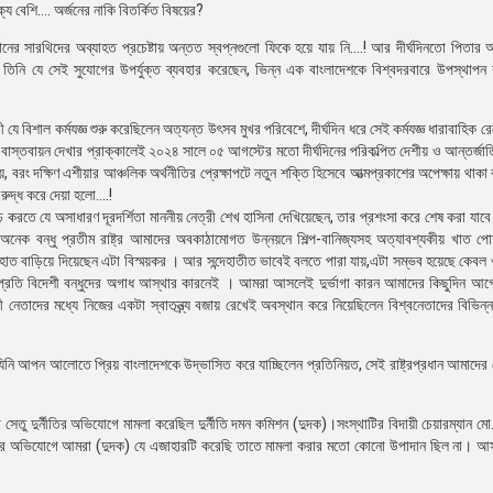
 বেশি…. অর্জনের নাকি বিতর্কিত বিষয়ের?
নির্মানের সারথিদের অব্যাহত প্রচেষ্টায় অন্তত স্বপ্নগুলো ফিকে হয়ে যায় নি….! আর দীর্ঘদিনতো পিতার
 তিনি যে সেই সুযোগের উপর্যুক্ত ব্যবহার করেছেন, ভিন্ন এক বাংলাদেশকে বিশ্বদরবারে উপস্থাপন
 যে বিশাল কর্মযজ্ঞ শুরু করেছিলেন অত্যন্ত উৎসব মুখর পরিবেশে, দীর্ঘদিন ধরে সেই কর্মযজ্ঞ ধারাবাহিক 
রণীয় বাস্তবায়ন দেখার প্রাক্কালেই ২০২৪ সালে ০৫ আগস্টের মতো দীর্ঘদিনের পরিকল্পিত দেশীয় ও আন্তর্জাত
, বরং দক্ষিণ এশীয়ার আঞ্চলিক অর্থনীতির প্রেক্ষাপটে নতুন শক্তি হিসেবে আত্মপ্রকাশের অপেক্ষায় থাকা
রুদ্ধ করে দেয়া হলো....!
ঢ় করতে যে অসাধারণ দূরদর্শিতা মাননীয় নেত্রী শেখ হাসিনা দেখিয়েছেন, তার প্রশংসা করে শেষ করা যাবে 
নেক বন্ধু প্রতীম রাষ্ট্র আমাদের অবকাঠামোগত উন্নয়নে শিল্প-বানিজ্যসহ অত্যাবশ্যকীয় খাত পো
হাত বাড়িয়ে দিয়েছেন এটা বিস্ময়কর । আর সন্দেহাতীত ভাবেই বলতে পারা যায়,এটা সম্ভব হয়েছে কেবল
ের প্রতি বিদেশী বন্ধুদের অগাধ আস্থার কারনেই । আমরা আসলেই দুর্ভাগা কারন আমাদের কিছুদিন আগের
 নেতাদের মধ্যে নিজের একটা স্বাতন্ত্র্য বজায় রেখেই অবস্থান করে নিয়েছিলেন বিশ্বনেতাদের বিভিন্
 যিনি আপন আলোতে প্রিয় বাংলাদেশকে উদ্ভাসিত করে যাচ্ছিলেন প্রতিনিয়ত, সেই রাষ্ট্রপ্রধান আমাদের
সেতু দুর্নীতির অভিযোগে মামলা করেছিল দুর্নীতি দমন কমিশন (দুদক)।সংস্থাটির বিদায়ী চেয়ারম্যান মো.
দুর্নীতির অভিযোগে আমরা (দুদক) যে এজাহারটি করেছি তাতে মামলা করার মতো কোনো উপাদান ছিল না। 