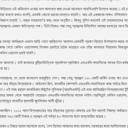
বরের ভিত্তিতে এই অভিযোগ এনেছে বলে আদালতে জমা দেওয়া আবেদনে আরসিএমপি উল্লেখ করেছে। এই চা
 তারা কখনো কথাও বলেনি, এমনকি কোনো ধরনের তদন্তও করেনি। আর এই একজনের সঙ্গেও টেলিফোনে
ধিকাংশ তথ্যই ‘২ নম্বর তথ্যদাতা’র কাছ থেকে সংগৃহীত। কিন্তু পুলিশ কখনোই এই তথ্যদাতাদের সঙ্
রকল্পের একজন ক্ষতিগ্রস্ত পক্ষ। তিনি নিজেও পদ্মা সেতু প্রকল্পের উল্লিখিত কাজের দরপত্রে অংশ ন
র তদন্ত কার্যক্রমে এভাবে আড়ি পেতে ব্যক্তিগত আলাপন রেকর্ডটি প্রমাণ হিসেবে উপস্থাপন করার 
র কাজ পেতে কেভিন ওয়ালেসসহ তিনজন দুবাইয়ে বৈঠক করেছেন এবং তাঁরা কানাডার পিয়ারসন বিমানবন্দ
 কেভিন ওয়ালেস দুবাই যাননি।
্টোর এক আদালত। তাই কানাডার মন্ট্রিলভিত্তিক প্রকৌশল প্রতিষ্ঠান এসএনসি-লাভালিনের সাবেক তিন কর্মকর
ওয়া হয়।
বিশ্বব্যাংক, তা থেকে বাংলাদেশ দায়মুক্তি পেল। পদ্মা সেতু প্রকল্পে ১২০ কোটি মার্কিন ডলার ঋণ দে
থেকে সরে দাঁড়ায় বিশ্বব্যাংক। অভিযোগ ছিল, কানাডীয় কোম্পানি এসএনসি-লাভালিনকে কাজ পাইয়ে দিতে দুর্
ড়িত। ওই সময় রয়্যাল কানাডিয়ান মাউন্টেড পুলিশকে (আরসিএমপি) এই খবর জানিয়েছিল বিশ্বব্যাংকের ইন্ট
ার মামলা থেকে অব্যাহতি পেয়েছেন এসএনসি-লাভালিনের সাবেক ভাইস প্রেসিডেন্ট কেভিন ওয়ালেস, প
বংশোদ্ভূত কানাডীয় ব্যবসায়ী জুলফিকার আলী ভূঁইয়া।
রে আসছিল। ২০১২ সালে বিশ্বব্যাংকের সরে দাঁড়ানোর চূড়ান্ত ঘোষণার এক দিন আগেই নিজস্ব অর্থায়নে এ
২৮ হাজার ৭৯৩ কোটি টাকার এ প্রকল্পে এই পর্যন্ত ৪০ শতাংশের মতো বাস্তবায়িত হয়েছে।
খারুজ্জামান এ বিষয়ে প্রথম আলোকে বলেন, ‘দেশ হিসেবে আমাদের জন্য সুসংবাদ; সরকারের জন্য স্বস্তিদায়ক