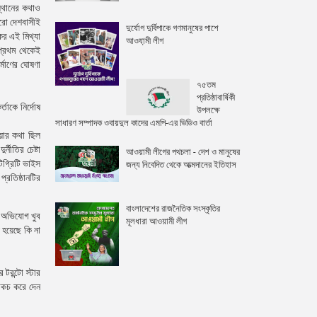
্থানের কথাও
ুরো দেশবাসীই
দুর্যোগ দুর্বিপাকে গণমানুষের পাশে
ের এই মিথ্যা
আওযা়মী লীগ
 প্রথম থেকেই
্মাণের ঘোষণা
৭৫তম
প্রতিষ্ঠাবার্ষিকী
্তাকে নির্দোষ
উপলক্ষে
সাধারণ সম্পাদক ওবায়দুল কাদের এমপি-এর ভিডিও বার্তা
ওয়ার কথা ছিল
নীতির চেষ্টা
আওয়ামী লীগের পথচলা - দেশ ও মানুষের
িগ্রিটি ভাইস
জন্য নিবেদিত থেকে আত্মদানের ইতিহাস
্রতিষ্ঠানটির
বাংলাদেশের রাজনৈতিক সংস্কৃতির
ির অভিযোগ খুব
মূলধারা আওয়ামী লীগ
 হয়েছে কি না
টরন্টো স্টার
াকচ করে দেন