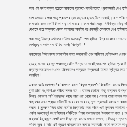
আর এই সবই সম্ভব হয়েছে আমাদের দৃঢ়চেতা-স্বাধীনচেতা প্রধানমন্ত্রী শেখ হা
বেশ কয়েকবার পদ্মা সেতু প্রকল্পের ব্যয় বাড়ানো হয়েছে ইতোমধ্যেই। কশা পরিবর্ত
৮ হাজার ২৮৬ কোটি টাকা বাড়ানো হয়েছে। ফলে পদ্মা সেতুর নির্মাণ ব্যয় বেঁড়ে 
দেখাতে পারে সম্ভবত কেবল আমাদের মাননীয় প্রধানমন্ত্রী দেশরত্ন শেখ হাসিনা
পদ্মা সেতু নিজস্ব অর্থায়নে বানিয়ে জননেত্রী শেখ হাসিনা বিশ্ব দরবারে বাংলা
দেশজুড়ে এমনকি বলা উচিত সমগ্র বিশ্বেই….!
পদ্মাসেতুর নির্মান কাজ চলাকালীন সময়ে জননেত্রী শেখ হাসিনার হেলিকপ্টার থেকে
২০২২ সালের ২৫ জুন পদ্মাসেতু যেদিন উদ্ভোদন করেছিলেন শেখ হাসিনা, পুরো বিশ্ব
মন্তব্য করেছেন এবং শেখ হাসিনাকেও অন্যতম বিশ্বনেতা হিসেবে স্বীকৃতি দিয়ে 
করেছিল !
একদল অতি দেশপ্রেমিক ‘রামপাল কয়লা বিদ্যুৎ প্রকল্প’র বিরোধীতা করতে গিয়
বুঝি তারা লঙ্কাকাণ্ড ঘটাতে সক্ষম হবে । তাদের ছড়ানো কিছু হাস্যকর উপস্থ
কিন্তু একালের স্মার্ট প্রজন্মের কাছে তারা ধরা খেয়ে যায়। এরপর তারা সামন
খায়,যখন তরুন প্রজন্ম ঘাটাঘাটি করে বের করে যে, পুরো প্রজেক্টে ভারত ও ব
করবে । সুন্দরবন নিয়ে তারা সর্বোচ্চ মিথ্যাচার করে কারন এই সুন্দরবন আমাদে
একটা গুরুত্বপূর্ণ অংশ হিসেবে বহির্বিশ্বে প্রিয় বাংলাদেশকে উপস্থাপন করে ।
মাধ্যমে কিছু হুজুগে নাগরিককে বিভ্রান্ত করতে সক্ষমও হয়েছে । কিন্তু বাস্তব
অধিক দূরে । আর এই প্রকল্প বাস্তবায়নে সর্বোচ্চ সতর্কতার সাথে সবথেকে আধুন