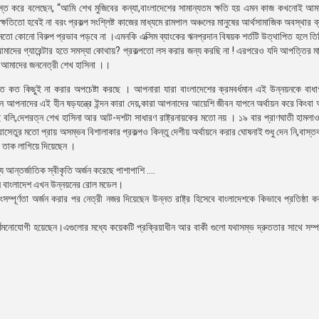
শ্বস্ত করে বলেছেন, “আমি শেখ মুজিবের কন্যা,বাংলাদেশের সামান্যতম ক্ষতি হয় এমন কাজ কখনোই আমা
ক্ষতিতো হবেই না বরং প্রকল্প সংশ্লিষ্ট কাজের মাধ্যমে রামপাল অঞ্চলের মানুষের আর্থসামাজিক অবস্থার 
 মতো কোনো বিরুপ প্রভাব পড়বে না ।এমনকি এক্সিম ব্যাংকের ঋনপ্রদান বিষয়ক শর্তটি উত্থাপিত হলে তিনি
াদের গ্যারেন্টার হতে সমস্যা কোথায়? প্রকল্পতো লস করার জন্য করছি না ! এরপরেও যদি আপত্তির মা
ন আমাদের জননেত্রী শেখ হাসিনা ।।
ে কত কিছুই না করার অপচেষ্টা করছে । আপনারা যারা বাংলাদেশের ক্রমবর্ধমান এই উন্নয়নকে বাধা
নে আপনাদের এই হীন ষড়যন্ত্রে ইন্দন কারা দেয়,কারা আপনাদের আয়েশি জীবন যাপনে অর্থায়ন করে কিংব
ই বলি,দেশরত্ন শেখ হাসিনা আর আট-দশটা সাধারণ রাষ্ট্রনায়কের মতো নয় । ১৯ বার প্রাণঘাতী হামলাও 
 পদ্মাসেতুর মতো প্রায় অসম্ভব বিশালাকার প্রকল্পও কিন্তু দেশীয় অর্থায়নে করার ঘোষনাই শুধু দেন নি,বাস
কে তাক লাগিয়ে দিয়েছেন ।
্য আন্তর্জাতিক স্বীকৃতি অর্জন করেছে পাশাপাশি ….
াধীন বাংলাদেশ এখন উন্নয়নের রোল মডেল।
য়ংসম্পূর্ণতা অর্জন করার পর নেত্রী নজর দিয়েছেন উন্নত রাষ্ট্র হিসেবে বাংলাদেশকে কিভাবে প্রতিষ্ঠা 
পূর্ণমনোযোগী হয়েছেন।এগুলোর মধ্যে কয়েকটি প্রক্রিয়াধীন আর বাকী গুলো যথাসম্ভ দ্রুততার সাথে সম্প