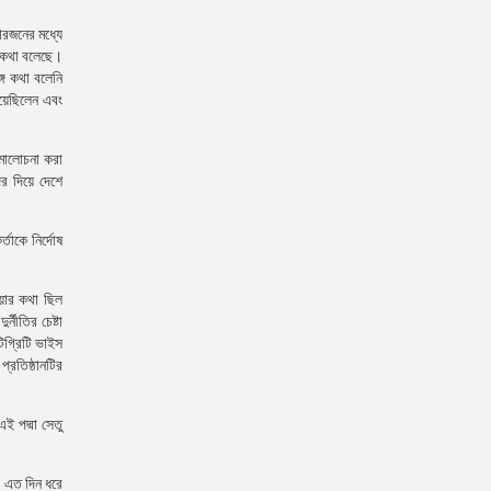
রজনের মধ্যে
 কথা বলেছে।
গে কথা বলেনি
িয়েছিলেন এবং
সমালোচনা করা
র দিয়ে দেশে
্তাকে নির্দোষ
ওয়ার কথা ছিল
নীতির চেষ্টা
িগ্রিটি ভাইস
্রতিষ্ঠানটির
ই পদ্মা সেতু
। এত দিন ধরে