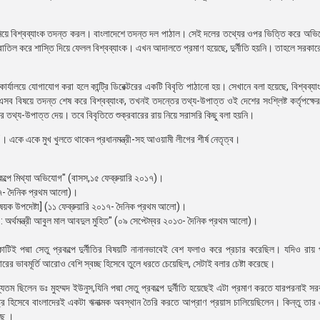
যোগ নিয়ে বিশ্বব্যাংক তদন্ত করল। বাংলাদেশে তদন্ত দল পাঠাল। সেই দলের তথ্যের ওপর ভিত্তি করে অভ
য়ন বাতিল করে শাস্তি দিয়ে ফেলল বিশ্বব্যাংক। এখন আদালতে প্রমাণ হয়েছে, দুর্নীতি হয়নি। তাহলে সরকা
যালয়ে যোগাযোগ করা হলে কান্ট্রি ডিরেক্টরের একটি বিবৃতি পাঠানো হয়। সেখানে বলা হয়েছে, বিশ্বব্যাংক
ই এসব বিষয়ে তদন্ত শেষ করে বিশ্বব্যাংক, তখনই তদন্তের তথ্য-উপাত্ত ওই দেশের সংশ্লিষ্ট কর্তৃপক্ষে
র তথ্য-উপাত্ত দেয়। তবে বিবৃতিতে শুক্রবারের রায় নিয়ে সরাসরি কিছু বলা হয়নি।
য়নি’। একে একে মুখ খুলতে থাকেন প্রধানমন্ত্রী-সহ আওয়ামী লীগের শীর্ষ নেতৃত্ব।
রকল্পে মিথ্যা অভিযোগ" (বাসস,১৫ ফেব্রুয়ারি ২০১৭)।
২০১৭- দৈনিক প্রথম আলো)।
 বিষয়ক উপদেষ্টা] (১১ ফেব্রুয়ারি ২০১৭- দৈনিক প্রথম আলো)।
র্থ : অর্থমন্ত্রী আবুল মাল আবদুল মুহিত" (০৯ সেপ্টেম্বর ২০১৩- দৈনিক প্রথম আলো)।
টিই পদ্মা সেতু প্রকল্পে দুর্নীতির বিষয়টি নানানভাবেই বেশ ফলাও করে প্রচার করেছিল। যদিও রায়
কারের ভাবমূর্তি আরোও বেশি স্বচ্ছ হিসেবে তুলে ধরতে চেয়েছিল, সেটাই বলার চেষ্টা করেছে।
তম ছিলেন ডঃ মুহম্মদ ইউনুস,যিনি পদ্মা সেতু প্রকল্পে দুর্নীতি হয়েছেই এটা প্রমাণ করতে যারপরনাই স
্ট্র হিসেবে বাংলাদেরই একটা ঋনাত্মক অবস্থান তৈরি করতে আপ্রাণ প্রয়াস চালিয়েছিলেন। কিন্তু তার 
েছে ।