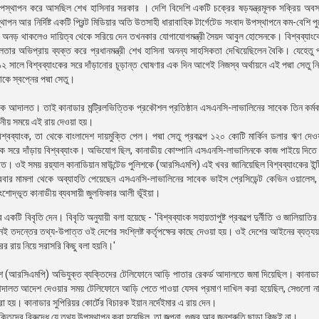
উপস্থাপন করে আসছিল শেখ হাসিনার সরকার । দেশি বিদেশি একটি চক্রের ষড়যন্ত্রমূলক সক্রিয় অবস
থাপন আর নির্দিষ্ট একটি প্রিন্ট মিডিয়ার অতি উতসাহী ধারাবাহিক টার্গেটেড সংবাদ উপস্থাপনে কম-বেশি প
তব্যে অনড় থাকলেও দায়িত্ব থেকে সরিয়ে দেন তখনকার যোগাযোগমন্ত্রী সৈয়দ আবুল হোসেনকে। বিশ্বব্যাংক
লতার অভিপ্রায় ব্যক্ত করে প্রধানমন্ত্রী শেখ হাসিনা অনন্য সাহসিকতা দেখিয়েছিলেন বৈকি। যেহেতু
 সালে বিশ্বব্যাংকের সরে দাঁড়ানোর চূড়ান্ত ঘোষণার এক দিন আগেই নিজস্ব অর্থায়নে এই পদ্মা সেতু নির
াকে স্বপ্নের পদ্মা সেতু।
্টোর এক আদালত। তাই কানাডার মন্ট্রিলভিত্তিক প্রকৌশল প্রতিষ্ঠান এসএনসি-লাভালিনের সাবেক তিন কর্মকর
ানীয় সময়ে এই রায় দেওয়া হয়।
বিশ্বব্যাংক, তা থেকে বাংলাদেশ দায়মুক্তি পেল। পদ্মা সেতু প্রকল্পে ১২০ কোটি মার্কিন ডলার ঋণ দে
থেকে সরে দাঁড়ায় বিশ্বব্যাংক। অভিযোগ ছিল, কানাডীয় কোম্পানি এসএনসি-লাভালিনকে কাজ পাইয়ে দিতে দুর্
ড়িত। ওই সময় রয়্যাল কানাডিয়ান মাউন্টেড পুলিশকে (আরসিএমপি) এই খবর জানিয়েছিল বিশ্বব্যাংকের ইন্ট
ার মামলা থেকে অব্যাহতি পেয়েছেন এসএনসি-লাভালিনের সাবেক ভাইস প্রেসিডেন্ট কেভিন ওয়ালেস, প
বংশোদ্ভূত কানাডীয় ব্যবসায়ী জুলফিকার আলী ভূঁইয়া।
ের একটি বিবৃতি দেন। বিবৃতি অনুযায়ী বলা হয়েছে - 'বিশ্বব্যাংক সহায়তাপুষ্ট প্রকল্পে দুর্নীতি ও জালিয়াত
খনই তদন্তের তথ্য-উপাত্ত ওই দেশের সংশ্লিষ্ট কর্তৃপক্ষের কাছে দেওয়া হয়। ওই দেশের আইনের ব্যত্যয়
ের রায় নিয়ে সরাসরি কিছু বলা হয়নি।'
লিশ (আরসিএমপি) অভিযুক্ত ব্যক্তিদের টেলিফোনে আড়ি পাতার রেকর্ড আদালতে জমা দিয়েছিল। কানাডার 
র আদালত আদেশ দেওয়ার সময় টেলিফোনে আড়ি পেতে পাওয়া যেসব প্রমাণ দাখিল করা হয়েছিল, সেগুলো ন
া হয়। কানাডার সুপিরিয়র কোর্টের বিচারক ইয়ান নর্দেইমার এ রায় দেন।
ক্তিদের বিরুদ্ধে যে তথ্য উপস্থাপন করা হয়েছিল, তা জল্পনা, গুজব আর জনশ্রুতি ছাড়া কিছুই না।