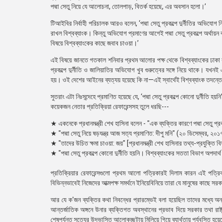
পদ্মা সেতু নিয়ে যে আলোচনা, তোলপাড়, বিতর্ক হয়েছে, এর অবসান হলো।’
টিআইবির নির্বাহী পরিচালক আরও বলেন, ‘পদ্মা সেতু প্রকল্পে দুর্নীতির অভি
রাখল বিশ্বব্যাংক। কিন্তু অভিযোগ প্রমাণের আগেই পদ্মা সেতু প্রকল্পে অর্থা
বিষয়ে বিশ্বব্যাংকের কাছে জবাব চাওয়া।’
এই বিষয়ে জানতে গতকাল শনিবার প্রথম আলোর পক্ষ থেকে বিশ্বব্যাংকের ঢাকা কার্
প্রকল্পে দুর্নীতি ও জালিয়াতির অভিযোগ খুব গুরুত্বের সঙ্গে নিয়ে থাকে। যখন
হয়। ওই দেশের আইনের ব্যত্যয় হয়েছে কি না—এই স্বার্থেই বিশ্বব্যাংক তদন্তে
সুতরাং এটা নিঃসন্দেহে প্রমাণিত হয়েছে যে, ‘পদ্মা সেতু প্রকল্পে কোনো দুর্নীতি হ
কয়েকজন নেতার প্রতিক্রিয়া রেফারেন্সসহ তুলে ধরছি---
★ একনেকে প্রধানমন্ত্রী শেখ হাসিনা বলেন - "এক ব্যক্তির কারণে পদ্মা সেতু প্
★ "পদ্মা সেতু নিয়ে ষড়যন্ত্র আজ সত্য প্রমাণিত: দীপু মনি" (২০ ডিসেম্বর, 
★ "তাদের উচিত ক্ষমা চাওয়া: জয়" [প্রধানমন্ত্রী শেখ হাসিনার তথ্য-প্রযুক্তি
★ "পদ্মা সেতু প্রকল্পে কোনো দুর্নীতি হয়নি। বিশ্বব্যাংকের সততা বিভাগ অপদা
প্রতিক্রিয়ার রেফারেন্সগুলো প্রথম আলো পত্রিকারই দিলাম কারন এই পত্রিকা
বিভিন্নভাবেই নিজেদের আত্মপক্ষ সমর্থনে ইনিয়েবিনিয়ে তারা যে মানুষের কাছে সর
আর যে ক'জন ব্যক্তির কথা নিবন্ধের প্রারম্ভেই বলা হয়েছিল তাদের মধ্যে অন্য
আন্তর্জাতিক অঙ্গনে উনার ব্যক্তিগত অবস্থানের প্রভাব দিয়ে সরকার তথা রাষ
শেষপর্যন্ত সত্যের উদ্ভাসিত আলোকচ্ছটায় মিলিয়ে গিয়ে ব্যার্থতায় পর্যবসিত হয়