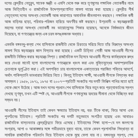
দলের কেন্দ্রীয় নেতৃবৃন্দ, সাবেক মন্ত্রী ও এমপি থেকে শুরু করে তৃণমূলের লক্ষাধিক নেতাকর্মীর নামে
আজ ভিত্তিহীন ও রাজনৈতিক উদ্দেশ্যপ্রণোদিত মামলা দায়ের করা হয়েছে। কেন্দ্রীয় শীর্ষ
নেতৃত্বসহ দলের অসংখ্য নেতাকর্মী আজ কারাগারে অমানবিক জীবনযাপন করছেন। লক্ষাধিক কর্মী
আজ বাড়িঘর ছাড়া, পরিবার-পরিজন হারিয়ে অবর্ণনীয় কষ্ট করছেন। উগ্রবাদী ও ষড়যন্ত্রকারী
মহলের দ্বারা অসংখ্য নেতাকর্মী মব ভায়োলেন্সের শিকার হয়েছেন, অনেকে নির্মমভাবে জীবন
দিয়েছেন, যা গণতন্ত্রের জন্য এক চরম কলঙ্কজনক অধ্যায়।
​এমনকি বঙ্গবন্ধু-কন্যা শেখ হাসিনাকে রাজনীতি থেকে চিরতরে সরিয়ে দিতে তাঁর বিরুদ্ধে অসংখ্য
মামলা দিয়ে ষড়যন্ত্রের জাল বিস্তার করা হয়েছে। একটি চিহ্নিত গোষ্ঠী আজ আওয়ামী লীগের
রাজনীতি নিষিদ্ধ করার ষড়যন্ত্রে লিপ্ত। রাজনৈতিক দল হিসেবে আওয়ামী লীগের কার্যক্রমকে রুদ্ধ
করে দেওয়া মানেই হলো বাংলাদেশের গণতন্ত্রকে ধ্বংস করা এবং মুক্তিযুদ্ধের অসাম্প্রদায়িক
চেতনাকে ভূলুণ্ঠিত করা। এই অপশক্তি চায় বাংলাদেশকে একাত্তরের পরাজিত শক্তির আদর্শে,
অর্থাৎ পাকিস্তানি ভাবধারায় ফিরিয়ে নিতে। কিন্তু ইতিহাস সাক্ষী, আওয়ামী লীগকে নিস্তব্ধ করা
অসম্ভব। ১৯৫৮, ১৯৭১, ১৯৭৫ বা ২০০৭—প্রতিটি সংকটের পর দলটি ফিনিক্স পাখির মতো ছাই
থেকে জেগে উঠেছে। আজ যখন দলের প্রধান শেখ হাসিনাকে ঘিরে নতুন করে প্রত্যাবর্তনের স্বপ্ন
দেখছে তৃণমূল, তখন এটি স্পষ্ট যে, আওয়ামী লীগকে গণমানুষের হৃদয়ের সীমানা থেকে বিচ্ছিন্ন করা
সম্ভব নয়।
​আওয়ামী লীগের ইতিহাস তাই কেবল ক্ষমতার ইতিহাস নয়, বরং টিকে থাকা, ফিরে আসা এবং
পুনর্গঠনের ইতিহাস। প্রতিটি সংকটের পর দলটি নতুনভাবে সংগঠিত হয়েছে এবং আবারও
রাজনৈতিক বাস্তবতার কেন্দ্রবিন্দুতে ফিরে এসেছে। ইতিহাসের শিক্ষা হলো—যে দল জনগণের
সংগ্রাম, আশা ও আকাঙ্ক্ষার সঙ্গে গভীরভাবে যুক্ত থাকে, তাকে কেবল প্রশাসনিক সিদ্ধান্ত বা
সাময়িক রাজনৈতিক পরিবর্তন দিয়ে ইতিহাস থেকে মুছে ফেলা যায় না। বঙ্গবন্ধুর স্বপ্ন, শেখ