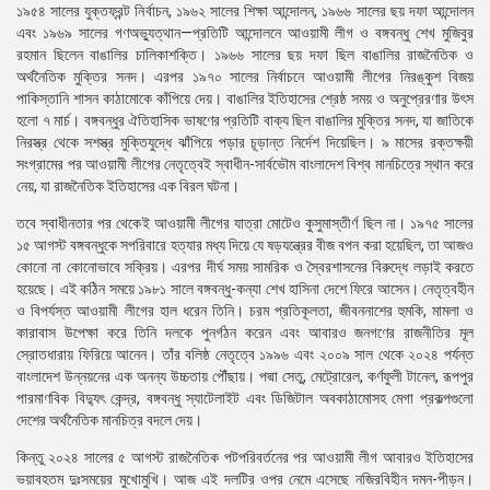
১৯৫৪ সালের যুক্তফ্রন্ট নির্বাচন, ১৯৬২ সালের শিক্ষা আন্দোলন, ১৯৬৬ সালের ছয় দফা আন্দোলন
এবং ১৯৬৯ সালের গণঅভ্যুত্থান—প্রতিটি আন্দোলনে আওয়ামী লীগ ও বঙ্গবন্ধু শেখ মুজিবুর
রহমান ছিলেন বাঙালির চালিকাশক্তি। ১৯৬৬ সালের ছয় দফা ছিল বাঙালির রাজনৈতিক ও
অর্থনৈতিক মুক্তির সনদ। এরপর ১৯৭০ সালের নির্বাচনে আওয়ামী লীগের নিরঙ্কুশ বিজয়
পাকিস্তানি শাসন কাঠামোকে কাঁপিয়ে দেয়। বাঙালির ইতিহাসের শ্রেষ্ঠ সময় ও অনুপ্রেরণার উৎস
হলো ৭ মার্চ। বঙ্গবন্ধুর ঐতিহাসিক ভাষণের প্রতিটি বাক্য ছিল বাঙালির মুক্তির সনদ, যা জাতিকে
নিরস্ত্র থেকে সশস্ত্র মুক্তিযুদ্ধে ঝাঁপিয়ে পড়ার চূড়ান্ত নির্দেশ দিয়েছিল। ৯ মাসের রক্তক্ষয়ী
সংগ্রামের পর আওয়ামী লীগের নেতৃত্বেই স্বাধীন-সার্বভৌম বাংলাদেশ বিশ্ব মানচিত্রে স্থান করে
নেয়, যা রাজনৈতিক ইতিহাসের এক বিরল ঘটনা।
​তবে স্বাধীনতার পর থেকেই আওয়ামী লীগের যাত্রা মোটেও কুসুমাস্তীর্ণ ছিল না। ১৯৭৫ সালের
১৫ আগস্ট বঙ্গবন্ধুকে সপরিবারে হত্যার মধ্য দিয়ে যে ষড়যন্ত্রের বীজ বপন করা হয়েছিল, তা আজও
কোনো না কোনোভাবে সক্রিয়। এরপর দীর্ঘ সময় সামরিক ও স্বৈরশাসনের বিরুদ্ধে লড়াই করতে
হয়েছে। এই কঠিন সময়ে ১৯৮১ সালে বঙ্গবন্ধু-কন্যা শেখ হাসিনা দেশে ফিরে আসেন। নেতৃত্বহীন
ও বিপর্যস্ত আওয়ামী লীগের হাল ধরেন তিনি। চরম প্রতিকূলতা, জীবননাশের হুমকি, মামলা ও
কারাবাস উপেক্ষা করে তিনি দলকে পুনর্গঠন করেন এবং আবারও জনগণের রাজনীতির মূল
স্রোতধারায় ফিরিয়ে আনেন। তাঁর বলিষ্ঠ নেতৃত্বে ১৯৯৬ এবং ২০০৯ সাল থেকে ২০২৪ পর্যন্ত
বাংলাদেশ উন্নয়নের এক অনন্য উচ্চতায় পৌঁছায়। পদ্মা সেতু, মেট্রোরেল, কর্ণফুলী টানেল, রূপপুর
পারমাণবিক বিদ্যুৎ কেন্দ্র, বঙ্গবন্ধু স্যাটেলাইট এবং ডিজিটাল অবকাঠামোসহ মেগা প্রকল্পগুলো
দেশের অর্থনৈতিক মানচিত্র বদলে দেয়।
​কিন্তু ২০২৪ সালের ৫ আগস্ট রাজনৈতিক পটপরিবর্তনের পর আওয়ামী লীগ আবারও ইতিহাসের
ভয়াবহতম দুঃসময়ের মুখোমুখি। আজ এই দলটির ওপর নেমে এসেছে নজিরবিহীন দমন-পীড়ন।