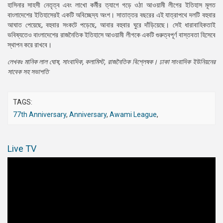
হাসিনার সাহসী নেতৃত্ব এবং লাখো কর্মীর ত্যাগে গড়ে ওঠা আওয়ামী লীগের ইতিহাস মূলত
বাংলাদেশের ইতিহাসেরই একটি অবিচ্ছেদ্য অংশ। সাতাত্তর বছরের এই যাত্রাপথে দলটি বহুবার
আঘাত পেয়েছে, বহুবার সংকটে পড়েছে, আবার বহুবার ঘুরে দাঁড়িয়েছে। সেই ধারাবাহিকতাই
ভবিষ্যতেও বাংলাদেশের রাজনৈতিক ইতিহাসে আওয়ামী লীগকে একটি গুরুত্বপূর্ণ বাস্তবতা হিসেবে
স্থাপন করে রাখবে।
লেখকঃ মানিক লাল ঘোষ, সাংবাদিক, কলামিস্ট, রাজনৈতিক বিশ্লেষক। ঢাকা সাংবাদিক ইউনিয়নের
সাবেক সহ সভাপতি
TAGS:
77th Anniversary
,
Anniversary
,
Awami League
,
Live TV