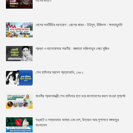
লীগের জন্য?
দেশের অর্থনীতির মরণরোগ : রোগের কারন - ইউনুস, চিকিৎসা - ক্ষমতাচ্যুতি
শ্রদ্ধা ও ভালোবাসায় স্মরণীয় : বঙ্গমাতা ফজিলাতুন নেছা মুজিব
শেখ হাসিনার স্বদেশ প্রত্যাবর্তন, ১৯৮১
মাননীয় প্রধানমন্ত্রী শেখ হাসিনার হাত ধরে বাংলাদেশের বদলে যাওয়া দৃশ্যপট
সঙ্কটে ও সম্ভাবনায় অদম্য এক দেশ, উন্নয়ন আর সুশাসনে বঙ্গবন্ধুর
বাংলাদেশ