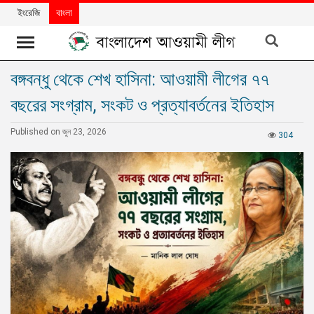
ইংরেজি
বাংলা
বঙ্গবন্ধু থেকে শেখ হাসিনা: আওয়ামী লীগের ৭৭
খবর
বছরের সংগ্রাম, সংকট ও প্রত্যাবর্তনের ইতিহাস
দলের
খবর
Published on জুন 23, 2026
304
বিশেষ
নিবন্ধ
বিশেষ
প্রতিবেদন
মতামত
উন্নয়নের
বাংলাদেশ
নিউজলেটার