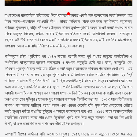
প্রেস
রিলিজ
​বাংলাদেশের রাজনৈতিক ইতিহাসের দিকে তাকালে বারবার একটি নাম ধ্রুবতারার মতো উজ্জ্বল হয়ে
ফিরে আসে—বাংলাদেশ আওয়ামী লীগ। ভাষার অধিকার থেকে শুরু করে স্বাধীনতার আন্দোলন,
প্রকাশনা
গণতন্ত্র পুনরুদ্ধার, রাষ্ট্র গঠন এবং উন্নয়ন অভিযাত্রা—প্রতিটি অধ্যায়ে এই দলটি কখনও সামনে
থেকে নেতৃত্ব দিয়েছে, কখনও আবার ইতিহাসের কঠিনতম সংকট মোকাবিলা করেছে। সাতাত্তর
গ্যালারি
বছরের এই দীর্ঘ যাত্রাপথ কেবল একটি রাজনৈতিক দলের ইতিহাস নয়; এটি বাঙালির আত্মপরিচয়,
সংগ্রাম, ত্যাগ এবং রাষ্ট্র নির্মাণের এক অবিচ্ছেদ্য মহাকাব্য।
বিএনপি-
​পাকিস্তান রাষ্ট্র প্রতিষ্ঠার পর ১৯৪৭ সালের পরবর্তী সময়ে পূর্ব বাংলার মানুষের রাজনৈতিক ও
জামায়াত
অর্থনৈতিক বাস্তবতায় দ্রুতই অসন্তোষ ও বঞ্চনার অনুভূতি তৈরি হয়। ভাষা, সংস্কৃতি এবং
সহিংসতা
অধিকার প্রশ্নে বৈষম্য স্পষ্ট হয়ে উঠলে একটি নতুন রাজনৈতিক শক্তির প্রয়োজন দেখা দেয়। এই
প্রেক্ষাপটে ১৯৪৯ সালের ২৩ জুন পুরান ঢাকার ঐতিহাসিক রোজ গার্ডেনে প্রতিষ্ঠিত হয় “পূর্ব
সংগঠন
পাকিস্তান আওয়ামী মুসলিম লীগ”। এটি ছিল তৎকালীন পূর্ব বাংলার গণমানুষের অধিকার আদায়ের
জন্য এক নতুন রাজনৈতিক যাত্রার সূচনা। প্রতিষ্ঠাকালীন সম্মেলনে মওলানা আবদুল হামিদ খান
নির্বাচনী
ভাসানী সভাপতি এবং শামসুল হক সাধারণ সম্পাদক নির্বাচিত হন। সে সময় কারাবন্দি থাকা সত্ত্বেও
ইশতেহার
তরুণ নেতা শেখ মুজিবুর রহমানকে যুগ্ম সাধারণ সম্পাদক নির্বাচিত করা হয়। ১৯৫৩ সালে তিনি দলের
সাধারণ সম্পাদকের দায়িত্ব গ্রহণ করেন এবং এরপর থেকেই তাঁর সুসংগঠিত নেতৃত্বের ছোঁয়ায়
দলটি তৃণমূল পর্যায়ে বাঙালির মুক্তির একমাত্র ভরসাস্থল হয়ে ওঠে। ১৯৫৫ সালে অসাম্প্রদায়িক
রাজনীতির চেতনায় দলের নাম থেকে “মুসলিম” শব্দটি বাদ দিয়ে নতুন নামকরণ করা হয় “আওয়ামী
লীগ”, যা ছিল রাজনৈতিক আদর্শের এক ঐতিহাসিক রূপান্তর।
​আওয়ামী লীগের অর্জনের ঝুলি অত্যন্ত সমৃদ্ধ। ১৯৫২ সালের ভাষা আন্দোলন থেকে শুরু করে