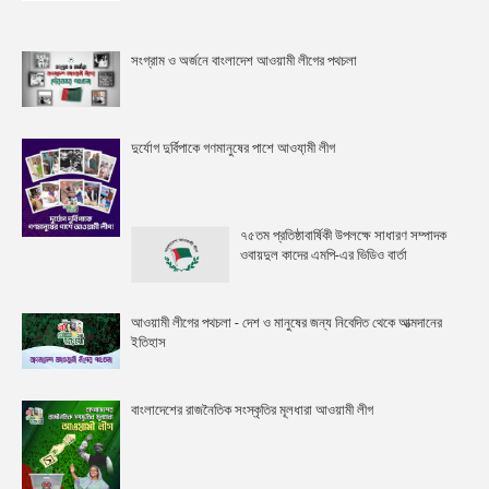
সংগ্রাম ও অর্জনে বাংলাদেশ আওয়ামী লীগের পথচলা
দুর্যোগ দুর্বিপাকে গণমানুষের পাশে আওযা়মী লীগ
৭৫তম প্রতিষ্ঠাবার্ষিকী উপলক্ষে সাধারণ সম্পাদক
ওবায়দুল কাদের এমপি-এর ভিডিও বার্তা
আওয়ামী লীগের পথচলা - দেশ ও মানুষের জন্য নিবেদিত থেকে আত্মদানের
ইতিহাস
বাংলাদেশের রাজনৈতিক সংস্কৃতির মূলধারা আওয়ামী লীগ