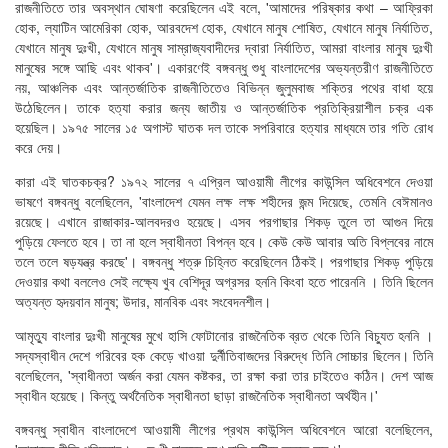
রাজনীতিতে তার অবস্থান ঘোষণা করেছিলেন এই বলে, 'আমাদের পরিষ্কার কথা – আফ্রিকা
হোক, ল্যাটিন আমেরিকা হোক, আরবদেশ হোক, যেখানে মানুষ শোষিত, যেখানে মানুষ নির্যাতিত,
যেখানে মানুষ দুঃখী, যেখানে মানুষ সাম্রাজ্যবাদীদের দ্বারা নির্যাতিত, আমরা বাংলার মানুষ দুঃখী
মানুষের সঙ্গে আছি এবং থাকব'। একারণেই বঙ্গবন্ধু শুধু বাংলাদেশের অভ্যন্তরীণ রাজনীতিতে
নয়, আঞ্চলিক এবং আন্তর্জাতিক রাজনীতিতেও বিভিন্ন জুলুমবাজ শক্তির পথের বাধা হয়ে
উঠেছিলেন। তাকে হত্যা করার জন্য জাতীয় ও আন্তর্জাতিক প্রতিক্রিয়াশীল চক্র এক
হয়েছিল। ১৯৭৫ সালের ১৫ অগাস্ট ঘাতক দল তাকে সপরিবারে হত্যার মাধ্যমে তার গতি রোধ
করে দেয়।
কারা এই ঘাতকচক্র? ১৯৭২ সালের ৭ এপ্রিল আওয়ামী লীগের কাউন্সিল অধিবেশনে দেওয়া
ভাষণে বঙ্গবন্ধু বলেছিলেন, 'বাংলাদেশ যেমন লক্ষ লক্ষ শহীদের জন্ম দিয়েছে, তেমনি বেঈমানও
রয়েছে। এখানে রাজাকার-আলবদরও হয়েছে। এসব পরগাছার শিকড় তুলে তা আগুন দিয়ে
পুড়িয়ে ফেলতে হবে। তা না হলে স্বাধীনতা বিপন্ন হবে। কেউ কেউ আবার অতি বিপ্লবের নামে
তলে তলে ষড়যন্ত্র করছে'। বঙ্গবন্ধু শত্রু চিহ্নিত করেছিলেন ঠিকই। পরগাছার শিকড় পুড়িয়ে
দেওয়ার কথা বললেও সেই লক্ষ্যে খুব বেশিদূর অগ্রসর হননি কিংবা হতে পারেননি । তিনি ছিলেন
অত্যন্ত হৃদয়বান মানুষ; উদার, মানবিক এবং সংবেদনশীল।
আমৃত্যু বাংলার দুঃখী মানুষের মুখে হাসি ফোটানোর রাজনৈতিক ব্রত থেকে তিনি বিচ্যুত হননি ।
সদ্যস্বাধীন দেশে গরিবের হক কেড়ে খাওয়া দুর্নীতিবাজদের বিরুদ্ধে তিনি সোচ্চার ছিলেন। তিনি
বলেছিলেন, 'স্বাধীনতা অর্জন করা যেমন কষ্টকর, তা রক্ষা করা তার চাইতেও কঠিন। দেশ আজ
স্বাধীন হয়েছে। কিন্তু অর্থনৈতিক স্বাধীনতা ছাড়া রাজনৈতিক স্বাধীনতা অর্থহীন।'
বঙ্গবন্ধু স্বাধীন বাংলাদেশে আওয়ামী লীগের প্রথম কাউন্সিল অধিবেশনে আরো বলেছিলেন,