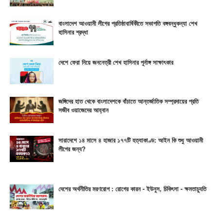
বাংলাদেশ আওয়ামী লীগের প্রতিষ্ঠাবার্ষিকীতে সভাপতি বঙ্গবন্ধুকন্যা শেখ
হাসিনার শ্রদ্ধা
দেশে ফেরা নিয়ে জননেত্রী শেখ হাসিনার পূর্নাঙ্গ সাক্ষাৎকার
জঙ্গিদের হাত থেকে বাংলাদেশকে বাঁচাতে আন্তর্জাতিক সম্প্রদায়ের প্রতি
সজীব ওয়াজেদের আহ্বান
সারাদেশে ১৪ মাসে ৪ হাজার ১৭৭টি হত্যাকাণ্ড: আইন কি শুধু আওয়ামী
লীগের জন্য?
দেশের অর্থনীতির মরণরোগ : রোগের কারন - ইউনুস, চিকিৎসা - ক্ষমতাচ্যুতি