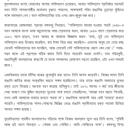
মুসলমানদের ভাগ্য ফেরানোর আশায় পাকিস্তান চেয়েছেন, আবার পাকিস্তান প্রতিষ্ঠার পরপরই
যখন তিনি শাসকগোষ্ঠীর মনোভাব বুঝতে পারলেন, সঙ্গেসঙ্গেই গরিব বাঙালির চূড়ান্ত মুক্তির
পক্ষে অবস্থান নেন। ফলে পাকিস্তানিরা তার ওপর জেল-জুলুম শুরু করে।
কারাগারের রোজনামচা গ্রন্থে বঙ্গবন্ধু লিখছেন, ''পাকিস্তান কায়েম হওয়ার পরেই ১৯৪৮-এ
যখন আমাকে বাংলা ভাষা আন্দোলনের সময় গ্রেফতার করল, আবার ১৯৪৯ সালে গ্রেফতার করে
১৯৫২ সালে ছাড়ল, তখন আমার মা আমাকে জিজ্ঞাসা করল- 'বাবা, তুই তো পাকিস্তান
পাকিস্তান করে চিৎকার করেছিস, কত টাকা নিয়ে খরচ করেছিস– এদেশের মানুষ তো তোর কাছ
থেকেই পাকিস্তানের নাম শুনেছিল, আজ তোকেই সেই পাকিস্তানের জেলে কেন নেয়'।'' সহজ-
সরল মাকে এই প্রশ্নের সঠিক জবাব তিনি দিতে পারেননি অথবা দেননি। তার গরিবমুখী,
বাঙালিমুখী অবস্থানের কারণেই যে তাকে শাসকদের রোষাণলে পড়তে হয়েছিল, এটা এখন সবারই
জানা।
একাধিকবার তাকে ফাঁসির মঞ্চের মুখোমুখি করা হলেও তিনি আপস করেননি। নিজের সাহস তিনি
বাঙালি জাতির মধ্যে সংক্রমিত করতে সক্ষম হয়েছিলেন। তার ডাকে বাঙালি অকাতরে বুকের
রক্ত ঢেলে দিয়েছে। মরণকে বরণ করেছে হাসিমুখে। তাই ১৯৭১ সালের ৭ মার্চ তার জীবনের
সেরা ভাষণে শেখ মুজিব অত্যন্ত দৃঢ়তার সঙ্গে বলতে পেরেছিলেন, 'আমরা যখন মরতে শিখেছি,
তখন কেউ আমাদের দাবায়ে রাখতে পারবা না'। বাঙালিকে আসলেই আর কেউ 'দাবায়ে' রাখতে
পারেনি। পাকিস্তানের শাসন-শোষণের জিঞ্জির ভেঙে বাঙালি স্বাধীনতার রক্ত পতাকা ছিনিয়ে
আনতে সক্ষম হয়েছে।
যুদ্ধবিধ্বস্ত স্বাধীন বাংলাদেশেও গরিবের পক্ষে নিজের অবস্থান তুলে ধরে তিনি বলেন, 'পৃথিবী
আজ দুই ভাগে বিভক্ত – শোষক এবং শোষিত। আমি শোষিতের পক্ষে'। বঙ্গবন্ধু বিশ্ব