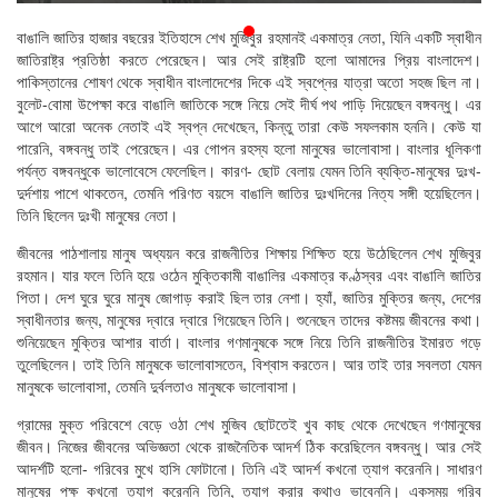
প্রেস
বাঙালি জাতির হাজার বছরের ইতিহাসে শেখ মুজিবুর রহমানই একমাত্র নেতা, যিনি একটি স্বাধীন
রিলিজ
জাতিরাষ্ট্র প্রতিষ্ঠা করতে পেরেছেন। আর সেই রাষ্ট্রটি হলো আমাদের প্রিয় বাংলাদেশ।
পাকিস্তানের শোষণ থেকে স্বাধীন বাংলাদেশের দিকে এই স্বপ্নের যাত্রা অতো সহজ ছিল না।
প্রকাশনা
বুলেট-বোমা উপেক্ষা করে বাঙালি জাতিকে সঙ্গে নিয়ে সেই দীর্ঘ পথ পাড়ি দিয়েছেন বঙ্গবন্ধু। এর
আগে আরো অনেক নেতাই এই স্বপ্ন দেখেছেন, কিন্তু তারা কেউ সফলকাম হননি। কেউ যা
গ্যালারি
পারেনি, বঙ্গবন্ধু তাই পেরেছেন। এর গোপন রহস্য হলো মানুষের ভালোবাসা। বাংলার ধূলিকণা
পর্যন্ত বঙ্গবন্ধুকে ভালোবেসে ফেলেছিল। কারণ- ছোট বেলায় যেমন তিনি ব্যক্তি-মানুষের দুঃখ-
বিএনপি-
দুর্দশায় পাশে থাকতেন, তেমনি পরিণত বয়সে বাঙালি জাতির দুঃখদিনের নিত্য সঙ্গী হয়েছিলেন।
জামায়াত
তিনি ছিলেন দুঃখী মানুষের নেতা।
সহিংসতা
জীবনের পাঠশালায় মানুষ অধ্যয়ন করে রাজনীতির শিক্ষায় শিক্ষিত হয়ে উঠেছিলেন শেখ মুজিবুর
সংগঠন
রহমান। যার ফলে তিনি হয়ে ওঠেন মুক্তিকামী বাঙালির একমাত্র কণ্ঠস্বর এবং বাঙালি জাতির
পিতা। দেশ ঘুরে ঘুরে মানুষ জোগাড় করাই ছিল তার নেশা। হ্যাঁ, জাতির মুক্তির জন্য, দেশের
নির্বাচনী
স্বাধীনতার জন্য, মানুষের দ্বারে দ্বারে গিয়েছেন তিনি। শুনেছেন তাদের কষ্টময় জীবনের কথা।
ইশতেহার
শুনিয়েছেন মুক্তির আশার বার্তা। বাংলার গণমানুষকে সঙ্গে নিয়ে তিনি রাজনীতির ইমারত গড়ে
তুলেছিলেন। তাই তিনি মানুষকে ভালোবাসতেন, বিশ্বাস করতেন। আর তাই তার সবলতা যেমন
মানুষকে ভালোবাসা, তেমনি দুর্বলতাও মানুষকে ভালোবাসা।
গ্রামের মুক্ত পরিবেশে বেড়ে ওঠা শেখ মুজিব ছোটতেই খুব কাছ থেকে দেখেছেন গণমানুষের
জীবন। নিজের জীবনের অভিজ্ঞতা থেকে রাজনৈতিক আদর্শ ঠিক করেছিলেন বঙ্গবন্ধু। আর সেই
আদর্শটি হলো- গরিবের মুখে হাসি ফোটানো। তিনি এই আদর্শ কখনো ত্যাগ করেননি। সাধারণ
মানুষের পক্ষ কখনো ত্যাগ করেননি তিনি, ত্যাগ করার কথাও ভাবেননি। একসময় গরিব