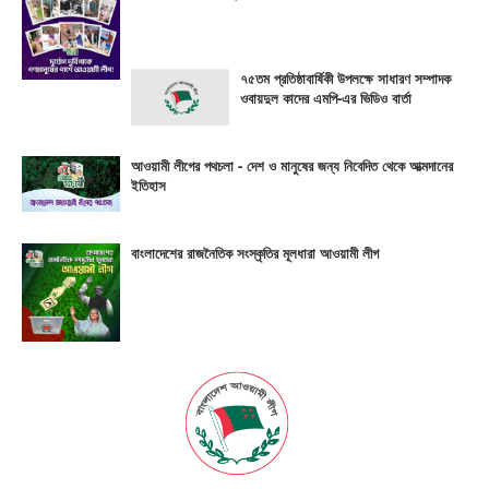
৭৫তম প্রতিষ্ঠাবার্ষিকী উপলক্ষে সাধারণ সম্পাদক
ওবায়দুল কাদের এমপি-এর ভিডিও বার্তা
আওয়ামী লীগের পথচলা - দেশ ও মানুষের জন্য নিবেদিত থেকে আত্মদানের
ইতিহাস
বাংলাদেশের রাজনৈতিক সংস্কৃতির মূলধারা আওয়ামী লীগ