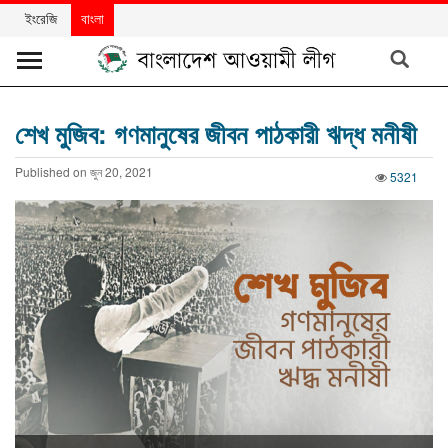
ইংরেজি
বাংলা
খবর
শেখ মুজিব: গণমানুষের জীবন পাঠকারী ঋদ্ধ মনীষী
দলের
Published on জুন 20, 2021
খবর
5321
বিশেষ
নিবন্ধ
বিশেষ
প্রতিবেদন
মতামত
উন্নয়নের
বাংলাদেশ
নিউজলেটার