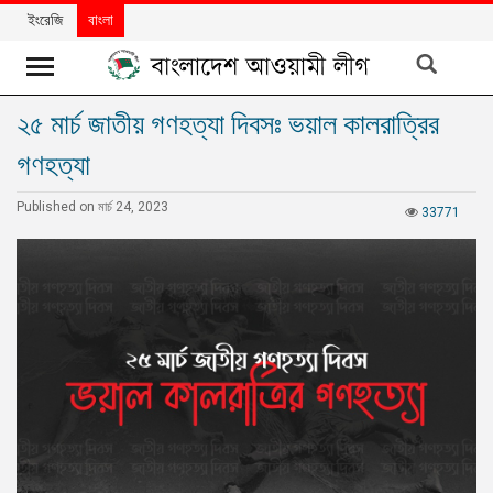
ইংরেজি
বাংলা
২৫ মার্চ জাতীয় গণহত্যা দিবসঃ ভয়াল কালরাত্রির
খবর
গণহত্যা
দলের
খবর
Published on মার্চ 24, 2023
33771
বিশেষ
নিবন্ধ
বিশেষ
প্রতিবেদন
মতামত
উন্নয়নের
বাংলাদেশ
নিউজলেটার