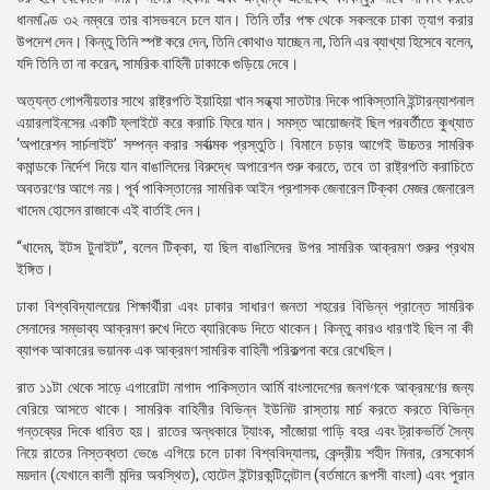
ধানমণ্ডি ৩২ নম্বরে তার বাসভবনে চলে যান। তিনি তাঁর পক্ষ থেকে সকলকে ঢাকা ত্যাগ করার
উপদেশ দেন। কিন্তু তিনি স্পষ্ট করে দেন, তিনি কোথাও যাচ্ছেন না, তিনি এর ব্যাখ্যা হিসেবে বলেন,
যদি তিনি তা না করেন, সামরিক বাহিনী ঢাকাকে গুড়িয়ে দেবে।
অত্যন্ত গোপনীয়তার সাথে রাষ্ট্রপতি ইয়াহিয়া খান সন্ধ্যা সাতটার দিকে পাকিস্তানি ইন্টারন্যাশনাল
এয়ারলাইনসের একটি ফ্লাইটে করে করাচি ফিরে যান। সমস্ত আয়োজনই ছিল পরবর্তীতে কুখ্যাত
‘অপারেশন সার্চলাইট’ সম্পন্ন করার সর্বাত্মক প্রস্তুতি। বিমানে চড়ার আগেই উচ্চতর সামরিক
কমান্ডকে নির্দেশ দিয়ে যান বাঙালিদের বিরুদ্ধে অপারেশন শুরু করতে, তবে তা রাষ্ট্রপতি করাচিতে
অবতরণের আগে নয়। পূর্ব পাকিস্তানের সামরিক আইন প্রশাসক জেনারেল টিক্কা মেজর জেনারেল
খাদেম হোসেন রাজাকে এই বার্তাই দেন।
“খাদেম, ইটস টুনাইট”, বলেন টিক্কা, যা ছিল বাঙালিদের উপর সামরিক আক্রমণ শুরুর প্রথম
ইঙ্গিত।
ঢাকা বিশ্ববিদ্যালয়ের শিক্ষার্থীরা এবং ঢাকার সাধারণ জনতা শহরের বিভিন্ন প্রান্তে সামরিক
সেনাদের সম্ভাব্য আক্রমণ রুখে দিতে ব্যারিকেড দিতে থাকেন। কিন্তু কারও ধারণাই ছিল না কী
ব্যাপক আকারের ভয়ানক এক আক্রমণ সামরিক বাহিনী পরিকল্পনা করে রেখেছিল।
রাত ১১টা থেকে সাড়ে এগারোটা নাগাদ পাকিস্তান আর্মি বাংলাদেশের জনগণকে আক্রমণের জন্য
বেরিয়ে আসতে থাকে। সামরিক বাহিনীর বিভিন্ন ইউনিট রাস্তায় মার্চ করতে করতে বিভিন্ন
গন্তব্যের দিকে ধাবিত হয়। রাতের অন্ধকারে ট্যাংক, সাঁজোয়া গাড়ি বহর এবং ট্রাকভর্তি সৈন্য
নিয়ে রাতের নিস্তব্ধতা ভেঙে এগিয়ে চলে ঢাকা বিশ্ববিদ্যালয়, কেন্দ্রীয় শহীদ মিনার, রেসকোর্স
ময়দান (যেখানে কালী মন্দির অবস্থিত), হোটেল ইন্টারকন্টিনেন্টাল (বর্তমানে রূপসী বাংলা) এবং পুরান