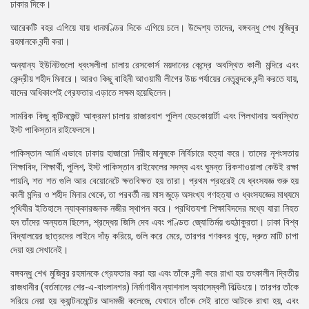
ঢাকার দিকে।
আরেকটি বহর এগিয়ে যায় ধানমণ্ডির দিকে এগিয়ে চলে। উদ্দেশ্য তাদের, বঙ্গবন্ধু শেখ মুজিবুর
রহমানকে বন্দী করা।
অন্যান্য ইউনিটগুলো ধ্বংসলীলা চালায় রেসকোর্স ময়দানের কেন্দ্রে অবস্থিত কালী মন্দিরে এবং
কেন্দ্রীয় শহীদ মিনারে। আরও কিছু বাহিনী আওয়ামী লীগের উচ্চ পর্যায়ের নেতৃবৃন্দকে বন্দী করতে যায়,
যাদের অধিকাংশই গ্রেফতার এড়াতে সক্ষম হয়েছিলেন।
সামরিক কিছু কন্টিনজেন্ট আক্রমণ চালায় রাজারবাগ পুলিশ হেডকোয়ার্টা এবং পিলখানায় অবস্থিত
ইস্ট পাকিস্তান রাইফেলসে।
পাকিস্তান আর্মি এভাবে ঢাকায় হাজারো নিরীহ মানুষকে নির্বিচারে হত্যা করে। তাদের নৃশংসতায়
শিক্ষাবিদ, শিক্ষার্থী, পুলিশ, ইস্ট পাকিস্তান রাইফেলের সদস্য এবং ঘুমন্ত রিকশাওয়ালা কেউই রক্ষা
পায়নি, শত শত গুলি আর বেয়োনেটে ক্ষতবিক্ষত হয় তারা। প্রথম প্রহরেই যে ধ্বংসযজ্ঞ শুরু হয়
কালী মন্দির ও শহীদ মিনার থেকে, তা পরবর্তী নয় মাস জুড়ে অসংখ্য গণহত্যা ও ধ্বংসযজ্ঞের মাধ্যমে
পৃথিবীর ইতিহাসে ন্যাক্কারজনক নজীর স্থাপন করে। প্রথিতযশা শিক্ষাবিদদের মধ্যে যারা নিহত
হন তাঁদের অন্যতম ছিলেন, শ্রদ্ধেয় জিসি দেব এবং পণ্ডিত জ্যোতির্ময় গুহঠাকুরতা। ঢাকা বিশ্ব
বিদ্যালয়ের ছাত্রদের লাইনে দাঁড় করিয়ে, গুলি করে মেরে, তারপর গণকবর খুড়ে, দ্রুত মাটি চাপা
দেয়া হয় সেখানেই।
বঙ্গবন্ধু শেখ মুজিবুর রহমানকে গ্রেফতার করা হয় এবং তাঁকে বন্দী করে রাখা হয় তৎকালীন দ্বিতীয়
রাজধানীর (বর্তমানের শের-এ-বাংলানগর) নির্মাণাধীন ন্যাশনাল অ্যাসেম্বলী বিল্ডিংয়ে। তারপর তাঁকে
সরিয়ে নেয়া হয় ক্যান্টনমেন্টের আদমজী কলেজে, যেখানে তাঁকে সেই রাতে আটকে রাখা হয়, এবং