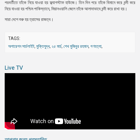
পরবর্তীতে তাঁকে নিয়ে যাওয়া হয় ফ্ল্যাগস্টাফ হাউজে। তিন দিন পরে তাঁকে বিমানে করে বন্দী করে
নিয়ে যাওয়া হয় পশ্চিম পাকিস্তানে, মিয়ানওয়ালি জেলে তাঁকে আলাদাভাবে বন্দী করে রাখা হয়।
সারা দেশে শুরু হয় ত্রাসের রাজত্ব।
TAGS:
অপারেশন সার্চলাইট
,
মুক্তিযুদ্ধ
,
২৫ মার্চ
,
শেখ মুজিবুর রহমান
,
গণহত্যা
,
Live TV
আপনার জন্য প্রস্তাবিত