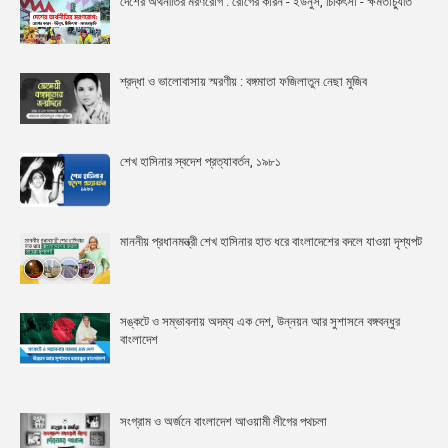
দেশের অর্থনীতির মরণরোগ : রোগের কারন - ইউনুস, চিকিৎসা - ক্ষমতাচ্যুতি
শ্রদ্ধা ও ভালোবাসায় স্মরণীয় : বঙ্গমাতা ফজিলাতুন নেছা মুজিব
শেখ হাসিনার স্বদেশ প্রত্যাবর্তন, ১৯৮১
মাননীয় প্রধানমন্ত্রী শেখ হাসিনার হাত ধরে বাংলাদেশের বদলে যাওয়া দৃশ্যপট
সঙ্কটে ও সম্ভাবনায় অদম্য এক দেশ, উন্নয়ন আর সুশাসনে বঙ্গবন্ধুর
বাংলাদেশ
সংগ্রাম ও অর্জনে বাংলাদেশ আওয়ামী লীগের পথচলা