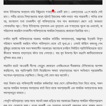
প্রেস
রিলিজ
মানব ইতিহাসের অন্যতম বর্বর নিষ্ঠুরতম গণহত্যার একটি রাত। একাত্তরের ২৫শে মার্চের সেই
রাত। গভীর রাতের নিস্তব্ধতার মধ্যে হঠাৎই ট্যাংকের গর্জন শুনতে পায় শহরবাসী। পাখির ডাক
প্রকাশনা
নয়, বাংলাদেশ তথা তৎকালীন পূর্ব পাকিস্তানের লাখ লাখ জনসাধারণ জেগে ওঠে অনবরত
গোলাগুলির শব্দে। বিশ্ব ইতিহাসের নৃশংসতম এবং বৃহত্তম এক গণহত্যার সূচনা হয় এভাবেই, যা
গ্যালারি
পরিচালনা করেছিল তৎকালীন পাকিস্তানের সামরিক স্বৈরাচার জেনারেল ইয়াহিয়া খান।
দশদিন ব্যাপী পাকিস্তানের সরকার সামরিক বাহিনীর সদস্যসংখ্যা, অস্ত্রশস্ত্র ইত্যাদি বিপুল
বিএনপি-
পরিমাণে আমদানী করছিল পশ্চিম পাকিস্তান থেকে এই ভূখণ্ডে। এসবই ঘটছিল বঙ্গবন্ধু শেখ
জামায়াত
মুজিবুর রহমানের সঙ্গে যখন ক্ষমতাসীন সরকারের আলোচনা চলছিল নির্বাচিত প্রতিনিধিদেরকে হাতে
সহিংসতা
কীভাবে ক্ষমতার হস্তান্তর ঘটবে তার নেপথ্যে। যার মূল উদ্দেশ্য ছিল বাঙালি জাতীয়তাবাদকে
ধূলিসাৎ করে দেয়া।
সংগঠন
সারাদিন ধরেই আওয়ামী লীগের নেতৃবৃন্দ জেনারেল এসজিএমএম পীরজাদার টেলিফোনের অপেক্ষা
নির্বাচনী
করছিলেন, যার প্রতিশ্রুতি তিনি দিয়েছিলেন ক্ষমতা হস্তান্তরের আগে সংবিধানে প্রয়োজনীয়
ইশতেহার
সংশোধন প্রস্তাবের প্রেক্ষিতে। কিন্তু সেই ফোন আর আসেনি।
সারা বিকাল ধরে পাকিস্তানী সামরিক কর্মকর্তারা সারা দেশে হেলিকপ্টারে টহল দিতে থাকে, সকল
ধরনের সামরিক সংস্থার সদস্যদের বার্তা দিতে থাকে অবশ্যম্ভাবী এক সামরিক অপারেশনের জন্য
সদাপ্রস্তুত থাকতে।
গোধূলি অতিক্রান্ত হবার সাথে সাথেই গুজব ছড়িয়ে যায় সরকারের বিরুদ্ধে সামরিক শক্তিপ্রয়োগ
শুরু হবে যেকোনো সময়। দলের সহকর্মী এবং অন্যান্য অনেকেই বঙ্গবন্ধুর সাথে সাক্ষাৎ করতে