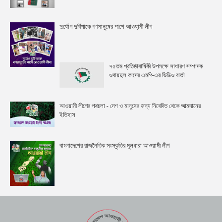
দুর্যোগ দুর্বিপাকে গণমানুষের পাশে আওযা়মী লীগ
৭৫তম প্রতিষ্ঠাবার্ষিকী উপলক্ষে সাধারণ সম্পাদক
ওবায়দুল কাদের এমপি-এর ভিডিও বার্তা
আওয়ামী লীগের পথচলা - দেশ ও মানুষের জন্য নিবেদিত থেকে আত্মদানের
ইতিহাস
বাংলাদেশের রাজনৈতিক সংস্কৃতির মূলধারা আওয়ামী লীগ