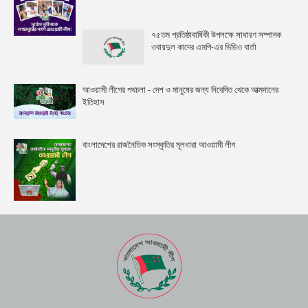
৭৫তম প্রতিষ্ঠাবার্ষিকী উপলক্ষে সাধারণ সম্পাদক
ওবায়দুল কাদের এমপি-এর ভিডিও বার্তা
আওয়ামী লীগের পথচলা - দেশ ও মানুষের জন্য নিবেদিত থেকে আত্মদানের
ইতিহাস
বাংলাদেশের রাজনৈতিক সংস্কৃতির মূলধারা আওয়ামী লীগ