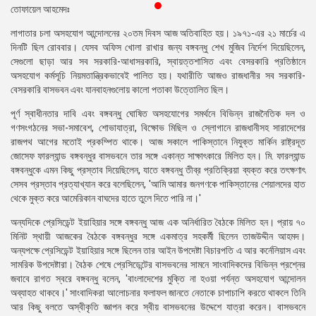
তোফায়েল আহমেদঃ
প্রেস
রিলিজ
লাগাতার চলা অসহযোগ আন্দোলনের ২০তম দিবস আজ অতিবাহিত হয়। ১৯৭১-এর ২১ মার্চের এ
দিনটি ছিল রোববার। যেসব অফিস খোলা রাখার জন্য বঙ্গবন্ধু শেখ মুজিব নির্দেশ দিয়েছিলেন,
প্রকাশনা
সেগুলো ছাড়া আর সব সরকারি-আধাসরকারি, স্বায়ত্তশাসিত এবং বেসরকারি প্রতিষ্ঠানে
অসহযোগ কর্মসূচি নিয়মতান্ত্রিকভাবেই পালিত হয়। যথারীতি আজও রাজধানীর সব সরকারি-
গ্যালারি
বেসরকারি বাসভবন এবং যানবাহনগুলোয় কালো পতাকা উত্তোলিত ছিল।
পূর্ণ স্বাধীনতার দাবি এবং বঙ্গবন্ধু ঘোষিত অসহযোগের সমর্থনে বিভিন্ন রাজনৈতিক দল ও
বিএনপি-
গণসংগঠনের সভা-সমাবেশ, শোভাযাত্রা, বিক্ষোভ মিছিল ও স্লোগানে রাজধানীসহ সারাদেশের
জামায়াত
রাজপথ আগের মতোই প্রকম্পিত থাকে। আজ সকালে পাকিস্তানে নিযুক্ত মার্কিন রাষ্ট্রদূত
সহিংসতা
জোসেফ ফারল্যান্ড বঙ্গবন্ধুর বাসভবনে তার সঙ্গে একান্ত সাক্ষাৎকারে মিলিত হন। মি. ফারল্যান্ড
বঙ্গবন্ধুকে এমন কিছু প্রস্তাব দিয়েছিলেন, যাতে বঙ্গবন্ধু তীব্র প্রতিক্রিয়া ব্যক্ত করে তৎক্ষণাৎ
সংগঠন
সেসব প্রস্তাব প্রত্যাখ্যান করে বলেছিলেন, 'আমি আমার জনগণকে পাকিস্তানের শেয়ালদের হাত
থেকে মুক্ত করে আমেরিকান বাঘদের হাতে তুলে দিতে পারি না।'
নির্বাচনী
ইশতেহার
অন্যদিকে প্রেসিডেন্ট ইয়াহিয়ার সঙ্গে বঙ্গবন্ধু আজ এক অনির্ধারিত বৈঠকে মিলিত হন। প্রায় ৭০
মিনিট স্থায়ী আজকের বৈঠকে বঙ্গবন্ধুর সঙ্গে একমাত্র সহকর্মী ছিলেন তাজউদ্দীন আহমদ।
অন্যপক্ষে প্রেসিডেন্ট ইয়াহিয়ার সঙ্গে ছিলেন তার আইন উপদেষ্টা বিচারপতি এ আর কর্নেলিয়াস এবং
সামরিক উপদেষ্টারা। বৈঠক শেষে প্রেসিডেন্টের বাসভবনের সামনে সাংবাদিকদের বিভিন্ন প্রশ্নের
জবাবে রাগত স্বরে বঙ্গবন্ধু বলেন, 'বাংলাদেশের মুক্তি না হওয়া পর্যন্ত অসহযোগ আন্দোলন
অব্যাহত থাকবে।' সাংবাদিকরা আলোচনার ফলাফল জানতে নেতাকে চাপাচাপি করতে থাকলে তিনি
আর কিছু বলতে অস্বীকৃতি জ্ঞাপন করে স্বীয় বাসভবনের উদ্দেশে যাত্রা করেন। বাসভবনে