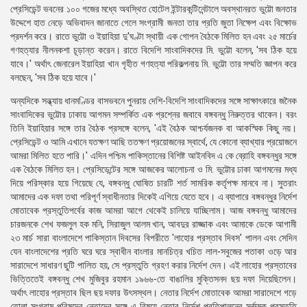
প্রেসিডেন্ট ভবনের ১০০ গজের মধ্যে অবস্থিত হোটেল ইন্টারকন্টিনেন্টালে অবস্থানরত ভুট্টো জনতার
উদ্দেশে হাত নেড়ে অভিবাদন জানাতে গেলে সংগ্রামী জনতা তার প্রতি জুতা নিক্ষেপ এবং বিক্ষোভ
প্রদর্শন করে। রাতে ভুট্টো ও ইয়াহিয়া দু'ঘণ্টা স্থায়ী এক গোপন বৈঠকে মিলিত হন এবং ২৫ মার্চের
গণহত্যার নীলনকশা চূড়ান্ত করেন। রাতে বিদেশি সাংবাদিকদের মি. ভুট্টো বলেন, 'সব ঠিক হয়ে
যাবে।' অর্থাৎ জেনারেল ইয়াহিয়া খান গৃহীত গণহত্যা পরিকল্পনায় মি. ভুট্টো তার সম্মতি জ্ঞাপন করে
বলছেন, 'সব ঠিক হয়ে যাবে।'
অন্যদিকে সন্ধ্যায় ধানমণ্ডির বাসভবনে পুনরায় দেশি-বিদেশি সাংবাদিকদের সঙ্গে সাক্ষাৎকারে জনৈক
সাংবাদিকের ভুট্টোর ঢাকায় আগমন সম্পর্কিত এক প্রশ্নের জবাবে বঙ্গবন্ধু নিরুত্তর থাকেন। বরং
তিনি ইয়াহিয়ার সঙ্গে তার বৈঠক প্রসঙ্গে বলেন, 'এই বৈঠক আশ্চর্যজনক বা আকস্মিক কিছু নয়।
প্রেসিডেন্ট ও আমি এখানে যতক্ষণ আছি ততক্ষণ প্রয়োজনের স্বার্থে, যে কোনো ব্যাখ্যার প্রয়োজনে
আমরা মিলিত হতে পারি।' এদিন পশ্চিম পাকিস্তানের বিশিষ্ট আইনবিদ এ কে ব্রোহি বঙ্গবন্ধুর সঙ্গে
এক বৈঠকে মিলিত হন। প্রেসিডেন্টের সঙ্গে আজকের আলোচনা ও মি. ভুট্টোর ঢাকা আগমনের মধ্য
দিয়ে পরিস্কার হয়ে গিয়েছে যে, বঙ্গবন্ধু ঘোষিত চারটি শর্ত সামরিক কর্তৃপক্ষ মানবে না। সুতরাং
আমাদের এক দফা তথা পরিপূর্ণ স্বাধীনতার দিকেই এগিয়ে যেতে হবে। এ ব্যাপারে বঙ্গবন্ধুর নির্দেশ
মোতাবেক প্রস্তুতিপর্বের কাজ আমরা আগে থেকেই চালিয়ে যাচ্ছিলাম। আজ বঙ্গবন্ধু আমাদের
চারজনকে শেখ ফজলুল হক মনি, সিরাজুল আলম খান, আবদুর রাজ্জাক এবং আমাকে ডেকে আগামী
২৩ মার্চ সারা বাংলাদেশে পাকিস্তান দিবসের বিপরীতে 'লাহোর প্রস্তাব দিবস' পালন এবং সেদিন
যেন বাংলাদেশের প্রতি ঘরে ঘরে স্বাধীন বাংলার মানচিত্র খচিত লাল-সবুজের পতাকা ওড়ে আর
সারাদেশে সাধারণ ছুটি পালিত হয়, সে প্রস্তুতি গ্রহণ করার নির্দেশ দেন। এই লাহোর প্রস্তাবের
ভিত্তিতেই বঙ্গবন্ধু শেখ মুজিবুর রহমান ১৯৬৬-তে বাঙালির মুক্তিসনদ ছয় দফা দিয়েছিলেন।
অর্থাৎ লাহোর প্রস্তাব ছিল ছয় দফার উৎসস্থল। নেতার নির্দেশ মোতাবেক আমরা সারাদেশে গড়ে
তোলা সংগ্রাম পরিষদের নেতাদের সঙ্গে এ বিষয়ে নেতার নির্দেশ প্রতিপালনের সর্বাত্মক প্রস্তুতি