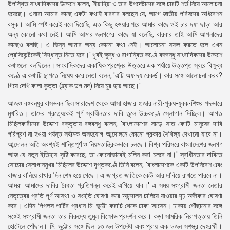
উপস্থিত সাংবাদিকদের উদ্দেশে বলেন, 'ইয়াহিয়া ও তার উপদেষ্টাদের সঙ্গে চারটি শর্ত নিয়ে আলোচনা
হয়েছে। ওনারা আমার কাছে একটা কথাই বারবার বলছেন যে, আগে জাতীয় পরিষদের অধিবেশন
বসুক। আমি স্পষ্ট করেই বলে দিয়েছি, এত কিছু হওয়ার পরে আমার কাছে ওই চার দফা ছাড়া আর
অন্য কোনো কথা নেই। আমি আমার জনগণের কাছে যা বলেছি, বারবার তাই আমি আপনাদের
কাছেও বলছি। এ ভিন্ন আমার অন্য কোনো কথা নেই। আলোচনা সফল করতে হলে এখন
প্রেসিডেন্টকেই সিদ্ধান্ত নিতে হবে।' খুবই ক্ষুব্ধ ও রাগান্বিত কণ্ঠে বঙ্গবন্ধু সাংবাদিকদের উদ্দেশে
কথাগুলো বলছিলেন। সাংবাদিকদের একাধিক প্রশ্নের উত্তরে এক পর্যায়ে উত্তপ্ত স্বরে বিক্ষুব্ধ
কণ্ঠে এ কথাটি ছাপতে নিষেধ করে নেতা বলেন, 'এটি অফ দ্য রেকর্ড। কার সঙ্গে আলোচনা করব?
গিয়ে দেখি কালা কুত্তা (ব্ল্যাক ডগ মদ) নিয়ে চুর হয়ে আছে।'
আজও বঙ্গবন্ধুর বাসভবন ছিল সারাদেশ থেকে আসা হাজার হাজার নারী-পুরুষ-যুবক-শিশুর পদভারে
মুখরিত। তাদের প্রত্যেকেই পূর্ণ স্বাধীনতার দাবি তুলে উচ্চকণ্ঠে স্লোগান দিচ্ছিল। আগত
মিছিলকারীদের উদ্দেশে বক্তৃতায় বঙ্গবন্ধু বলেন, 'বাংলাদেশের সাড়ে সাত কোটি মানুষের দাবি
পরিপূরণ না হওয়া পর্যন্ত সর্বাত্মক অসহযোগ আন্দোলনে কোনো প্রকার শৈথিল্য দেখানো যাবে না।
আন্দোলন অতি অবশ্যই শান্তিপূর্ণ ও নিয়মতান্ত্রিকভাবে চলছে। বিশ্ব পরিসরে বাংলাদেশের জনগণ
আজ যে নতুন ইতিহাস সৃষ্টি করেছে, তা কোনোভাবেই মলিন করা চলবে না।' স্বাধীনতার দাবিতে
সোচ্চার স্লোগানমুখর মিছিলের উদ্দেশে দৃপ্তকণ্ঠে তিনি বলেন, 'বাংলাদেশকে একটি উপনিবেশ এবং
বাজার বানিয়ে রাখার দিন শেষ হয়ে গেছে। এ জাগ্রত জাতিকে কেউ আর দাবিয়ে রাখতে পারবে না।
আমরা আমাদের দাবির বৈধতা প্রতিপন্ন করেই এগিয়ে যাব।' এ সময় সংগ্রামী জনতা নেতার
নেতৃত্বের প্রতি পূর্ণ আস্থা ও সংহতি ঘোষণা করে আন্দোলন চালিয়ে যাওয়ার দৃঢ় অঙ্গীকার ঘোষণা
করে। এদিন পিপলস পার্টির প্রধান মি. ভুট্টো করাচি থেকে ঢাকা আসেন। ঢাকায় পৌঁছানোর সঙ্গে
সঙ্গেই সংগ্রামী জনতা তার বিরুদ্ধে তুমুল বিক্ষোভ প্রদর্শন করে। কড়া সামরিক নিরাপত্তায় তিনি
হোটেলে পৌঁছান। মি. ভুট্টোর সঙ্গে ছিল ১৩ জন উপদেষ্টা এবং প্রায় এক ডজন সশস্ত্র দেহরক্ষী।