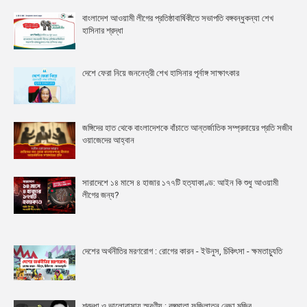
বাংলাদেশ আওয়ামী লীগের প্রতিষ্ঠাবার্ষিকীতে সভাপতি বঙ্গবন্ধুকন্যা শেখ
হাসিনার শ্রদ্ধা
দেশে ফেরা নিয়ে জননেত্রী শেখ হাসিনার পূর্নাঙ্গ সাক্ষাৎকার
জঙ্গিদের হাত থেকে বাংলাদেশকে বাঁচাতে আন্তর্জাতিক সম্প্রদায়ের প্রতি সজীব
ওয়াজেদের আহ্বান
সারাদেশে ১৪ মাসে ৪ হাজার ১৭৭টি হত্যাকাণ্ড: আইন কি শুধু আওয়ামী
লীগের জন্য?
দেশের অর্থনীতির মরণরোগ : রোগের কারন - ইউনুস, চিকিৎসা - ক্ষমতাচ্যুতি
শ্রদ্ধা ও ভালোবাসায় স্মরণীয় : বঙ্গমাতা ফজিলাতুন নেছা মুজিব