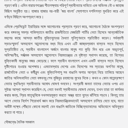
গ্রহণ করি। এদিন নারায়ণগঞ্জের শীতলক্ষ্যায় পরিপূর্ণ স্বাধীনতার দাবিতে এক অভিনব নৌ ও জাহাজ
মিছিল অনুষ্ঠিত হয়। হাজার হাজার নর-নারী 'জয় বাংলা' স্লোগানে দশদিগন্ত মুখরিত করে এই
বর্ণাঢ্য মিছিলে অংশগ্রহণ করে।
এদিকে প্রেসিডেন্ট ইয়াহিয়ার সঙ্গে আলোচনার প্রস্তাব গ্রহণ করে, আলোচনা বৈঠকে অংশগ্রহণ
করে বঙ্গবন্ধু সমগ্র পাকিস্তানে জাতীয় রাজনীতিতে মেজরিটি পার্টির নেতা হিসেবে আন্তর্জাতিক
মহলের কাছে আসন্ন জাতীয় মুক্তিযুদ্ধের বৈধতা সুনিপুণভাবে প্রতিষ্ঠিত করেন। সর্বব্যাপী
স্বতঃস্ম্ফূর্ত অসহযোগ আন্দোলনের মধ্য দিয়ে এখন এটি জাজ্বল্যমান বাস্তব সত্য হিসেবে
সুপ্রতিষ্ঠিত যে, স্বাধীন বাংলাদেশ অর্জনে বাংলার মানুষ গত কুড়ি দিন ধরে এক অভূতপূর্ব,
অবিস্মরণীয়, সর্বাত্মক অসহযোগ আন্দোলনে নিয়মতন্ত্রের যে দৃষ্টান্ত স্থাপন করেছে, তা বিশ্বের
মুক্তিকামী মানুষের নজর কেড়েছে। ফলে স্বাধীন বাংলাদেশ এখন একটি বাস্তব সত্য হিসেবে
দৃষ্টিগোচর হওয়ার অপেক্ষায়। এমতাবস্থায় দেশের এবং বিদেশের সব স্তরের অগণিত মানুষ,
রাজনৈতিক নেতা ও কর্মীবৃন্দ এবং মুক্তিপিপাসু সব বাঙালি অপার আগ্রহ নিয়ে তাকিয়ে আছেন
জাতির অবিসংবাদিত নেতা বঙ্গবন্ধু শেখ মুজিবুর রহমানের মুখের দিকে। কখন ও কোন মাহেন্দ্রক্ষণে
নেতার মুখনিঃসৃত স্বাধীনতার অমোঘ ঘোষণা শুনবেন। সংগ্রামী জনতা তাদের নেতার ওপর এত
সুউচ্চ আস্থা স্থাপন করেছিল যে, নেতা যখনই স্বাধীনতার ঘোষণা দেবেন, তখন তারা তা কার্যকর
করার জন্য, প্রিয় মাতৃভূমিকে দখলদারমুক্ত করতে অস্ত্র হাতে যুদ্ধে ঝাঁপিয়ে পড়বে। কিন্তু তার
আগে নেতার নির্দেশ শিরোধার্য জ্ঞান করে নিয়মতান্ত্রিকভাবেই অসহযোগ চালিয়ে যেতে হবে; যাতে
অভীষ্ট লক্ষ্যে পৌঁছতে কোনো মহলই যেন বাঙালি জাতিকে বিচ্ছিন্নতাবাদের অভিযোগে অভিযুক্ত
করতে না পারে।
সৌজন্যেঃ দৈনিক সমকাল