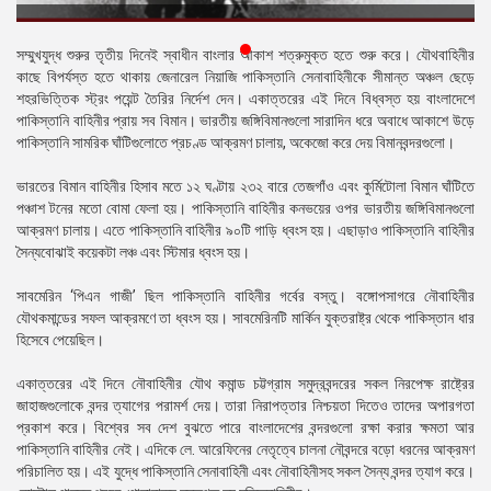
প্রেস
রিলিজ
সম্মুখযুদ্ধ শুরুর তৃতীয় দিনেই স্বাধীন বাংলার আকাশ শত্রুমুক্ত হতে শুরু করে। যৌথবাহিনীর
কাছে বিপর্যস্ত হতে থাকায় জেনারেল নিয়াজি পাকিস্তানি সেনাবাহিনীকে সীমান্ত অঞ্চল ছেড়ে
প্রকাশনা
শহরভিত্তিক স্ট্রং পয়েন্ট তৈরির নির্দেশ দেন। একাত্তরের এই দিনে বিধ্বস্ত হয় বাংলাদেশে
পাকিস্তানি বাহিনীর প্রায় সব বিমান। ভারতীয় জঙ্গিবিমানগুলো সারাদিন ধরে অবাধে আকাশে উড়ে
গ্যালারি
পাকিস্তানি সামরিক ঘাঁটিগুলোতে প্রচণ্ড আক্রমণ চালায়, অকেজো করে দেয় বিমানবন্দরগুলো।
বিএনপি-
ভারতের বিমান বাহিনীর হিসাব মতে ১২ ঘণ্টায় ২৩২ বারে তেজগাঁও এবং কুর্মিটোলা বিমান ঘাঁটিতে
জামায়াত
পঞ্চাশ টনের মতো বোমা ফেলা হয়। পাকিস্তানি বাহিনীর কনভয়ের ওপর ভারতীয় জঙ্গিবিমানগুলো
সহিংসতা
আক্রমণ চালায়। এতে পাকিস্তানি বাহিনীর ৯০টি গাড়ি ধ্বংস হয়। এছাড়াও পাকিস্তানি বাহিনীর
সৈন্যবোঝাই কয়েকটা লঞ্চ এবং স্টিমার ধ্বংস হয়।
সংগঠন
সাবমেরিন ‘পিএন গাজী’ ছিল পাকিস্তানি বাহিনীর গর্বের বস্তু। বঙ্গোপসাগরে নৌবাহিনীর
নির্বাচনী
যৌথকমান্ডের সফল আক্রমণে তা ধ্বংস হয়। সাবমেরিনটি মার্কিন যুক্তরাষ্ট্র থেকে পাকিস্তান ধার
ইশতেহার
হিসেবে পেয়েছিল।
একাত্তরের এই দিনে নৌবাহিনীর যৌথ কমান্ড চট্টগ্রাম সমুদ্রবন্দরের সকল নিরপেক্ষ রাষ্ট্রের
জাহাজগুলোকে বন্দর ত্যাগের পরামর্শ দেয়। তারা নিরাপত্তার নিশ্চয়তা দিতেও তাদের অপারগতা
প্রকাশ করে। বিশ্বের সব দেশ বুঝতে পারে বাংলাদেশের বন্দরগুলো রক্ষা করার ক্ষমতা আর
পাকিস্তানি বাহিনীর নেই। এদিকে লে. আরেফিনের নেতৃত্বে চালনা নৌবন্দরে বড়ো ধরনের আক্রমণ
পরিচালিত হয়। এই যুদ্ধে পাকিস্তানি সেনাবাহিনী এবং নৌবাহিনীসহ সকল সৈন্য বন্দর ত্যাগ করে।