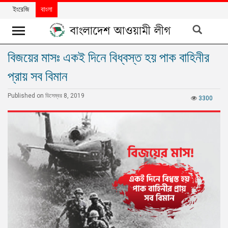
ইংরেজি
বাংলা
বিজয়ের মাসঃ একই দিনে বিধ্বস্ত হয় পাক বাহিনীর
খবর
প্রায় সব বিমান
দলের
খবর
Published on ডিসেম্বর 8, 2019
3300
বিশেষ
নিবন্ধ
বিশেষ
প্রতিবেদন
মতামত
উন্নয়নের
বাংলাদেশ
নিউজলেটার