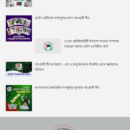
দুর্যোগ দুর্বিপাকে গণমানুষের পাশে আওযা়মী লীগ
৭৫তম প্রতিষ্ঠাবার্ষিকী উপলক্ষে সাধারণ সম্পাদক
ওবায়দুল কাদের এমপি-এর ভিডিও বার্তা
আওয়ামী লীগের পথচলা - দেশ ও মানুষের জন্য নিবেদিত থেকে আত্মদানের
ইতিহাস
বাংলাদেশের রাজনৈতিক সংস্কৃতির মূলধারা আওয়ামী লীগ