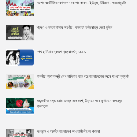
দেশের অর্থনীতির মরণরোগ : রোগের কারন - ইউনুস, চিকিৎসা - ক্ষমতাচ্যুতি
শ্রদ্ধা ও ভালোবাসায় স্মরণীয় : বঙ্গমাতা ফজিলাতুন নেছা মুজিব
শেখ হাসিনার স্বদেশ প্রত্যাবর্তন, ১৯৮১
মাননীয় প্রধানমন্ত্রী শেখ হাসিনার হাত ধরে বাংলাদেশের বদলে যাওয়া দৃশ্যপট
সঙ্কটে ও সম্ভাবনায় অদম্য এক দেশ, উন্নয়ন আর সুশাসনে বঙ্গবন্ধুর
বাংলাদেশ
সংগ্রাম ও অর্জনে বাংলাদেশ আওয়ামী লীগের পথচলা