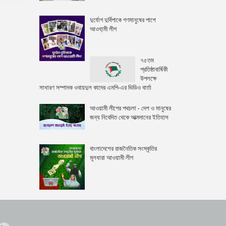
দুর্যোগ দুর্বিপাকে গণমানুষের পাশে
আওযা়মী লীগ
৭৫তম
প্রতিষ্ঠাবার্ষিকী
উপলক্ষে
সাধারণ সম্পাদক ওবায়দুল কাদের এমপি-এর ভিডিও বার্তা
আওয়ামী লীগের পথচলা - দেশ ও মানুষের
জন্য নিবেদিত থেকে আত্মদানের ইতিহাস
বাংলাদেশের রাজনৈতিক সংস্কৃতির
মূলধারা আওয়ামী লীগ