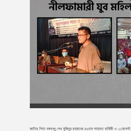
জাতির পিতা বঙ্গবন্ধু শেখ মুজিবুর রহমানের ৪৬তম শাহাদত বার্ষিকী ও ২১আগ