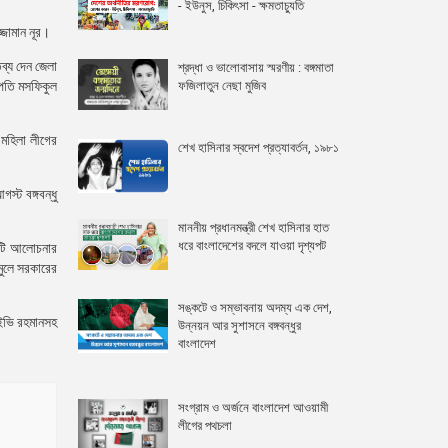
- ইউনুস, চিকিৎসা - ক্ষমতাচ্যুতি
্জামান নূর।
ব্য দেন জেলা
শ্রদ্ধা ও ভালোবাসায় স্মরণীয় : বঙ্গমাতা
ফজিলাতুন নেছা মুজিব
পতি মসফিকুল
 মহিলা লীগের
শেখ হাসিনার স্বদেশ প্রত্যাবর্তন, ১৯৮১
্ট বঙ্গবন্ধু
মাননীয় প্রধানমন্ত্রী শেখ হাসিনার হাত
ধরে বাংলাদেশের বদলে যাওয়া দৃশ্যপট
একটি আলোচনার
মুলে সরকারের
সঙ্কটে ও সম্ভাবনায় অদম্য এক দেশ,
আইভি রহমানসহ
উন্নয়ন আর সুশাসনে বঙ্গবন্ধুর
বাংলাদেশ
সংগ্রাম ও অর্জনে বাংলাদেশ আওয়ামী
লীগের পথচলা