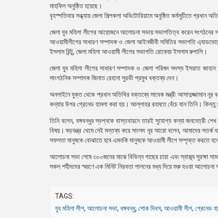
মাহফিল অনুষ্ঠিত হয়েছে।
বৃহস্পতিবার সন্ধ্যায় জেলা শিল্পকলা অডিটোরিয়ামে অনুষ্ঠিত কর্মসুচীতে প্রধা
জেলা যুব মহিলা লীগের আয়োজনে আলোচনা সভায় সভাপতিত্ব করেন সংগঠনের সভাপ
আওয়ামীলীগের সাধারণ সম্পাদক ও জেলা আইনজীবী সমিতির সভাপতি এ্যাডভোক
ইসলাম রিন্টু, জেলা মহিলা আওয়ামী লীগের সভাপতি রোকেয়া ইসলাম রুপালি।
জেলা যুব মহিলা লীগের সাধারণ সম্পাদক ও জেলা পরিষদ সদস্য ইসরাত জাহান প
সাংগঠনিক সম্পাদক জিনাত রেহানা সুরভী প্রমুখ বক্তব্য দেন।
অনলাইনে যুক্ত থেকে প্রধান অতিথির বক্তব্যে সাবেক মন্ত্রী আসাদুজ্জামান নূ
কন্যার উপর গ্রেনেড হামলা করা হয়। আল্লাহর রহমতে বেঁচে যান তিনি। কিন্ত
তিনি বলেন, বঙ্গবন্ধুর স্বপ্নকে বাস্তবায়নে তারই সুযোগ্য কন্যা জননেত্রী
বিষয়। ষড়যন্ত্র থেমে নেই মন্তব্য করে সাংসদ নূর আরো বলেন, আমাদের সতর্ক 
সফলতা মানুষকে বোঝাতে হবে এমনকি মানুষকে আওয়ামী লীগে সম্পৃক্ত করতে হ
আলোচনা সভা শেষে ৩০০জনের মাঝে বিভিন্ন গাছের চারা এবং স্বাস্থ্য সুরক্ষা
সকল শহীদদের স্মরণে এক মিনিট নিরবতা পালনের মধ্য দিয়ে শুরু হওয়া আলোচনা 
TAGS:
যুব মহিলা লীগ
,
আলোচনা সভা
,
বঙ্গবন্ধু
,
শোক দিবস
,
আওয়ামী লীগ
,
গ্রেনেড হ