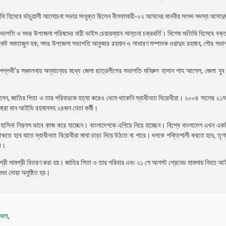
ন অতিথি হিসেবে র্ভাচুয়ালী আলোচনা সভায় সংযুক্ত ছিলেন নীলফামারী-০২ আসনের মাননীয় সংসদ সদস্য আসাদুজ
তি ও সদর উপজেলা পরিষদের নারী ভাইস চেয়ারম্যান সান্তনা চক্রবর্তি। বিশেষ অতিথি হিসেবে বক্ত
েট মমতাজুল হক, সদর উপজেলা সভাপতি আবুজার রহমান ও সাধারণ সম্পাদক ওয়াদুদ রহমান, পৌর সভা
ল্লবী’র সঞ্চালনায় অন্যান্যের মধ্যে জেলা ছাত্রলীগের সভাপতি মনিরুল হাসান শাহ আপেল, জেলা যুব
র বলেন, জাতির পিতা ও তার পরিবারকে হত্যা করেও থেমে থাকেনি স্বাধীনতা বিরোধীরা। ২০০৪ সালের ২১আগস
ু মারা যান আইভি রহমানসহ ২৪জন নেতা কর্মী।
 শেখ হাসিনা নিরলস ভাবে কাজ করে যাচ্ছেন। বাংলাদেশকে এগিয়ে নিয়ে যাচ্ছেন। বিশ্বে বাংলাদেশ এখন 
থাকতে হবে যাতে স্বাধীনতা বিরোধীরা মাথা চাড়া দিয়ে উঠতে না পারে। দলকে শক্তিশালী করতে হবে, তৃণ
বে।
 সামগ্রী সামগ্রী বিতরণ করা হয়। জাতির পিতা ও তার পরিবার এবং ২১ শে আগস্ট গ্রেনেড হামলায় নিহত 
সভা দোয়া অনুষ্ঠিত হয়।
ামলা
,