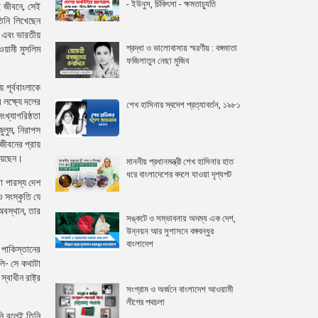
- ইউনুস, চিকিৎসা - ক্ষমতাচ্যুতি
 জীবনে, সেই
তিনি লিখেছেন
ল এবং ভারতীয়
শ্রদ্ধা ও ভালোবাসায় স্মরণীয় : বঙ্গমাতা
ওয়ামী মুসলিম
ফজিলাতুন নেছা মুজিব
পূর্ববাংলাকে
লক্ষ্যে দলের
শেখ হাসিনার স্বদেশ প্রত্যাবর্তন, ১৯৮১
ংখ্যাগরিষ্ঠতা
ুলুম, নিরাপস
 জীবনের প্রায়
িয়েছেন।
মাননীয় প্রধানমন্ত্রী শেখ হাসিনার হাত
ধরে বাংলাদেশের বদলে যাওয়া দৃশ্যপট
বা পারস্য দেশ
ও সংস্কৃতি যে
অবস্থান, তার
সঙ্কটে ও সম্ভাবনায় অদম্য এক দেশ,
উন্নয়ন আর সুশাসনে বঙ্গবন্ধুর
বাংলাদেশ
 পাকিস্তানের
ালি- সে কথাটা
াধীন রাষ্ট্র
সংগ্রাম ও অর্জনে বাংলাদেশ আওয়ামী
লীগের পথচলা
য়নি বলেই তিনি