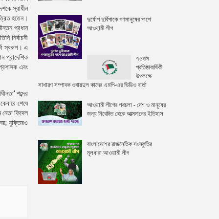
েশকে স্বাধীন
িত্রিত হতেন।
দুর্যোগ দুর্বিপাকে গণমানুষের পাশে
ীন্তন প্রধান
আওযা়মী লীগ
নি নির্বাচনী
টা স্বরূপ। এ
ান প্রাদেশিক
৭৫তম
প্রশাসক এবং
প্রতিষ্ঠাবার্ষিকী
উপলক্ষে
সাধারণ সম্পাদক ওবায়দুল কাদের এমপি-এর ভিডিও বার্তা
ধীনতা' শব্দের
একেবারে শেষে
আওয়ামী লীগের পথচলা - দেশ ও মানুষের
ন নেতা ফিদেল
জন্য নিবেদিত থেকে আত্মদানের ইতিহাস
নয়; যুক্তিরও
বাংলাদেশের রাজনৈতিক সংস্কৃতির
মূলধারা আওয়ামী লীগ