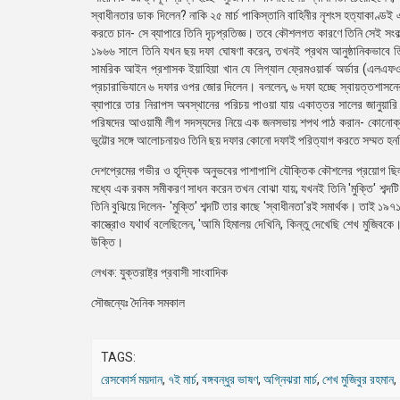
স্বাধীনতার ডাক দিলেন? নাকি ২৫ মার্চ পাকিস্তানি বাহিনীর নৃশংস হত্যাকাণ্ডই
করতে চান- সে ব্যাপারে তিনি দৃঢ়প্রতিজ্ঞ। তবে কৌশলগত কারণে তিনি সেই সংকল
১৯৬৬ সালে তিনি যখন ছয় দফা ঘোষণা করেন, তখনই প্রথম আনুষ্ঠানিকভাবে তিন
সামরিক আইন প্রশাসক ইয়াহিয়া খান যে লিগ্যাল ফ্রেমওয়ার্ক অর্ডার (এলএফও)
প্রচারাভিযানে ৬ দফার ওপর জোর দিলেন। বললেন, ৬ দফা হচ্ছে স্বায়ত্তশাসনের দ
ব্যাপারে তার নিরাপস অবস্থানের পরিচয় পাওয়া যায় একাত্তর সালের জানুয়ারি মা
পরিষদের আওয়ামী লীগ সদস্যদের নিয়ে এক জনসভায় শপথ পাঠ করান- কোনোক্রম
ভুট্টোর সঙ্গে আলোচনায়ও তিনি ছয় দফার কোনো দফাই পরিত্যাগ করতে সম্মত হন
দেশপ্রেমের গভীর ও হূদ্যিক অনুভবের পাশাপাশি যৌক্তিক কৌশলের প্রয়োগ ছিল বঙ্গ
মধ্যে এক রকম সমীকরণ সাধন করেন তখন বোঝা যায়; যখনই তিনি 'মুক্তি' শব্দটি
তিনি বুঝিয়ে দিলেন- 'মুক্তি' শব্দটি তার কাছে 'স্বাধীনতা'রই সমার্থক। তাই
কাস্ত্রোও যথার্থ বলেছিলেন, 'আমি হিমালয় দেখিনি, কিন্তু দেখেছি শেখ মুজিবকে
উক্তি।
লেখক: যুক্তরাষ্ট্র প্রবাসী সাংবাদিক
সৌজন্যেঃ দৈনিক সমকাল
TAGS:
রেসকোর্স ময়দান
,
৭ই মার্চ
,
বঙ্গবন্ধুর ভাষণ
,
অগ্নিঝরা মার্চ
,
শেখ মুজিবুর রহমান
,