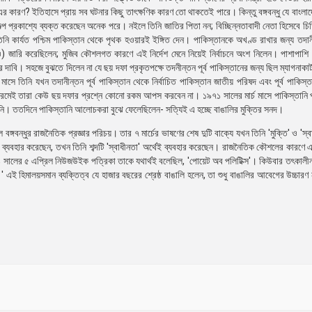
 এর কারণ? ইতিহাসে প্রায় সব ঘটনার কিছু তাৎক্ষণিক কারণ তো থাকতেই পারে। কিন্তু বঙ্গবন্ধু যে বাংলাদ
্প প্রকাশ্যে ব্যক্ত করেছেন অনেক পরে। নইলে তিনি জাতির পিতা নন; বিচ্ছিন্নতাবাদী নেতা হিসেবে চ
ি কার্যত পশ্চিম পাকিস্তান থেকে পৃথক হওয়ারই ইঙ্গিত দেন। পাকিস্তানকে অখণ্ড রাখার জন্য তদান
 জারি করেছিলেন; মুজিব কৌশলগত কারণে এই নির্দেশ মেনে নিয়েই নির্বাচনে অংশ নিলেন। পাশাপাশি তি
াবি। সহজে বুঝতে দিলেন না যে ছয় দফা প্রকৃতপক্ষে তদনীন্তন পূর্ব পাকিস্তানের জন্য ছিল ম্যাগনাকার্
সে তিনি যখন তদানীন্তন পূর্ব পাকিস্তান থেকে নির্বাচিত পাকিস্তান জাতীয় পরিষদ এবং পূর্ব পাকিস্ত
েই তারা কেউ ছয় দফার প্রশ্নে কোনো রকম আপস করবেন না। ১৯৭১ সালের মার্চ মাসে পাকিস্তানি 
নি। ততদিনে পাকিস্তানি আলোচকরা বুঝে ফেলেছিলেন- সত্যিই এ হচ্ছে বাঙালির মুক্তির সনদ।
বন্ধুর রাজনৈতিক প্রজ্ঞার পরিচয়। তার ৭ মার্চের ভাষণের শেষ দুটি বাক্যে যখন তিনি 'মুক্তি' ও 'স্বা
 ব্যবহার করেছেন, তখন তিনি শব্দটি 'স্বাধীনতা' অর্থেই ব্যবহার করেছেন। রাজনৈতিক কৌশলের কারণে 
 ১৯৭১ সালের ৫ এপ্রিল নিউজউইক পত্রিকা তাকে যথার্থই বলেছিল, 'পোয়েট অব পলিটিক্স'। কিউবার তৎকালী
।' এই হিমালয়সমান ব্যক্তিত্ব যে হাজার বছরের শ্রেষ্ঠ বাঙালি হলেন, তা শুধু বাঙালির আবেগের উচ্চারণ 