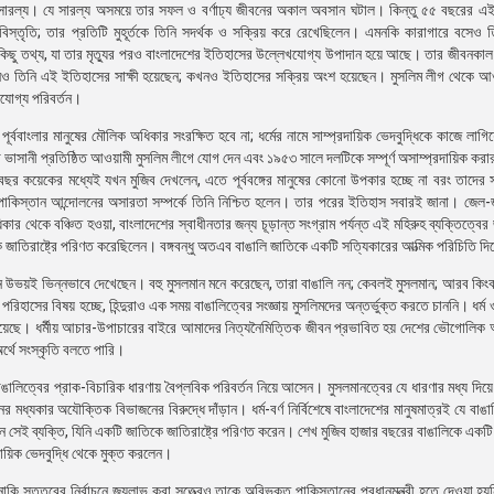
ক সারল্য। যে সারল্য অসময়ে তার সফল ও বর্ণাঢ্য জীবনের অকাল অবসান ঘটাল। কিন্তু ৫৫ বছরের এই
বিস্তৃতি; তার প্রতিটি মুহূর্তকে তিনি সদর্থক ও সক্রিয় করে রেখেছিলেন। এমনকি কারাগারে বসেও 
 কিছু তথ্য, যা তার মৃত্যুর পরও বাংলাদেশের ইতিহাসের উল্লেখযোগ্য উপাদান হয়ে আছে। তার জীবনকা
খনও তিনি এই ইতিহাসের সাক্ষী হয়েছেন; কখনও ইতিহাসের সক্রিয় অংশ হয়েছেন। মুসলিম লীগ থেকে আ
খযোগ্য পরিবর্তন।
ববাংলার মানুষের মৌলিক অধিকার সংরক্ষিত হবে না; ধর্মের নামে সাম্প্রদায়িক ভেদবুদ্ধিকে কাজে লাগিয়ে 
াসানী প্রতিষ্ঠিত আওয়ামী মুসলিম লীগে যোগ দেন এবং ১৯৫৩ সালে দলটিকে সম্পূর্ণ অসাম্প্রদায়িক করার 
্র বছর কয়েকের মধ্যেই যখন মুজিব দেখলেন, এতে পূর্ববঙ্গের মানুষের কোনো উপকার হচ্ছে না বরং তাদের স
তখন পাকিস্তান আন্দোলনের অসারতা সম্পর্কে তিনি নিশ্চিত হলেন। তার পরের ইতিহাস সবারই জানা। জেল-জ
িকার থেকে বঞ্চিত হওয়া, বাংলাদেশের স্বাধীনতার জন্য চূড়ান্ত সংগ্রাম পর্যন্ত এই মহিরুহ ব্যক্তিত্বের
ে জাতিরাষ্ট্রে পরিণত করেছিলেন। বঙ্গবন্ধু অতএব বাঙালি জাতিকে একটি সত্যিকারের আত্মিক পরিচিতি দ
মুসলমান উভয়ই ভিন্নভাবে দেখেছেন। বহু মুসলমান মনে করেছেন, তারা বাঙালি নন; কেবলই মুসলমান; আরব কিং
রিহাসের বিষয় হচ্ছে, হিন্দুরাও এক সময় বাঙালিত্বের সংজ্ঞায় মুসলিমদের অন্তর্ভুক্ত করতে চাননি। ধর্ম 
যর্থ হয়েছে। ধর্মীয় আচার-উপাচারের বাইরে আমাদের নিত্যনৈমিত্তিক জীবন প্রভাবিত হয় দেশের ভৌগোলিক 
র্থে সংস্কৃতি বলতে পারি।
াঙালিত্বের প্রাক-বিচারিক ধারণায় বৈপ্লবিক পরিবর্তন নিয়ে আসেন। মুসলমানত্বের যে ধারণার মধ্য দিয়ে
নের মধ্যকার অযৌক্তিক বিভাজনের বিরুদ্ধে দাঁড়ান। ধর্ম-বর্ণ নির্বিশেষে বাংলাদেশের মানুষমাত্রই যে বাঙ
েই ব্যক্তি, যিনি একটি জাতিকে জাতিরাষ্ট্রে পরিণত করেন। শেখ মুজিব হাজার বছরের বাঙালিকে একটি স্ব
দায়িক ভেদবুদ্ধি থেকে মুক্ত করলেন।
; নাকি সত্তরের নির্বাচনে জয়লাভ করা সত্ত্বেও তাকে অবিভক্ত পাকিস্তানের প্রধানমন্ত্রী হতে দেওয়া হ