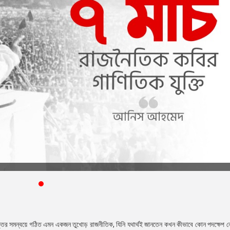
 যুক্তির সমন্বয়ে গঠিত এমন একজন তুখোড় রাজনীতিক, যিনি যথার্থই জানতেন কখন কীভাবে কোন পদক্ষেপ 