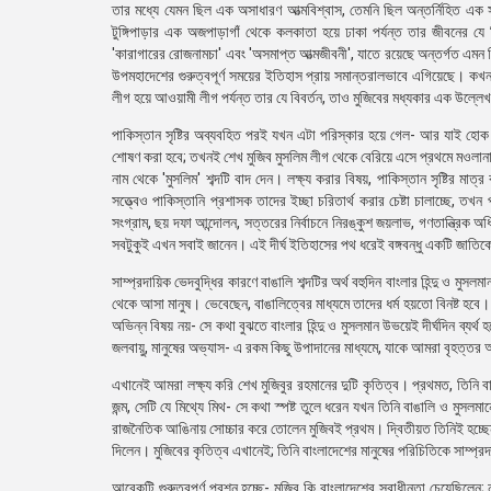
তার মধ্যে যেমন ছিল এক অসাধারণ আত্মবিশ্বাস, তেমনি ছিল অন্তর্নিহিত এ
টুঙ্গিপাড়ার এক অজপাড়াগাঁ থেকে কলকাতা হয়ে ঢাকা পর্যন্ত তার জীবনের যে 
'কারাগারের রোজনামচা' এবং 'অসমাপ্ত আত্মজীবনী', যাতে রয়েছে অন্তর্গত এমন
উপমহাদেশের গুরুত্বপূর্ণ সময়ের ইতিহাস প্রায় সমান্তরালভাবে এগিয়েছে। ক
লীগ হয়ে আওয়ামী লীগ পর্যন্ত তার যে বিবর্তন, তাও মুজিবের মধ্যকার এক উল্লে
পাকিস্তান সৃষ্টির অব্যবহিত পরই যখন এটা পরিস্কার হয়ে গেল- আর যাই হোক পূর্
শোষণ করা হবে; তখনই শেখ মুজিব মুসলিম লীগ থেকে বেরিয়ে এসে প্রথমে মওলানা ভ
নাম থেকে 'মুসলিম' শব্দটি বাদ দেন। লক্ষ্য করার বিষয়, পাকিস্তান সৃষ্টির মাত
সত্ত্বেও পাকিস্তানি প্রশাসক তাদের ইচ্ছা চরিতার্থ করার চেষ্টা চালাচ্ছে, 
সংগ্রাম, ছয় দফা আন্দোলন, সত্তরের নির্বাচনে নিরঙ্কুশ জয়লাভ, গণতান্ত্রিক অধ
সবটুকুই এখন সবাই জানেন। এই দীর্ঘ ইতিহাসের পথ ধরেই বঙ্গবন্ধু একটি জাতিক
সাম্প্রদায়িক ভেদবুদ্ধির কারণে বাঙালি শব্দটির অর্থ বহুদিন বাংলার হিন্দু ও 
থেকে আসা মানুষ। ভেবেছেন, বাঙালিত্বের মাধ্যমে তাদের ধর্ম হয়তো বিনষ্ট হবে। প
অভিন্ন বিষয় নয়- সে কথা বুঝতে বাংলার হিন্দু ও মুসলমান উভয়েই দীর্ঘদিন ব্
জলবায়ু, মানুষের অভ্যাস- এ রকম কিছু উপাদানের মাধ্যমে, যাকে আমরা বৃহত্তর অ
এখানেই আমরা লক্ষ্য করি শেখ মুজিবুর রহমানের দুটি কৃতিত্ব। প্রথমত, তিনি ব
জন্ম, সেটি যে মিথ্যে মিথ- সে কথা স্পষ্ট তুলে ধরেন যখন তিনি বাঙালি ও মুসলমা
রাজনৈতিক আঙিনায় সোচ্চার করে তোলেন মুজিবই প্রথম। দ্বিতীয়ত তিনিই হচ্ছেন স
দিলেন। মুজিবের কৃতিত্ব এখানেই; তিনি বাংলাদেশের মানুষের পরিচিতিকে সাম্প্র
আরেকটি গুরুত্বপূর্ণ প্রশ্ন হচ্ছে- মুজিব কি বাংলাদেশের স্বাধীনতা চেয়েছিলেন