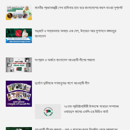
মাননীয় প্রধানমন্ত্রী শেখ হাসিনার হাত ধরে বাংলাদেশের বদলে যাওয়া দৃশ্যপট
সঙ্কটে ও সম্ভাবনায় অদম্য এক দেশ, উন্নয়ন আর সুশাসনে বঙ্গবন্ধুর
বাংলাদেশ
সংগ্রাম ও অর্জনে বাংলাদেশ আওয়ামী লীগের পথচলা
দুর্যোগ দুর্বিপাকে গণমানুষের পাশে আওযা়মী লীগ
৭৫তম প্রতিষ্ঠাবার্ষিকী উপলক্ষে সাধারণ সম্পাদক
ওবায়দুল কাদের এমপি-এর ভিডিও বার্তা
আওয়ামী লীগের পথচলা - দেশ ও মানুষের জন্য নিবেদিত থেকে আত্মদানের