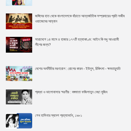
জঙ্গিদের হাত থেকে বাংলাদেশকে বাঁচাতে আন্তর্জাতিক সম্প্রদায়ের প্রতি সজীব
ওয়াজেদের আহ্বান
সারাদেশে ১৪ মাসে ৪ হাজার ১৭৭টি হত্যাকাণ্ড: আইন কি শুধু আওয়ামী
লীগের জন্য?
দেশের অর্থনীতির মরণরোগ : রোগের কারন - ইউনুস, চিকিৎসা - ক্ষমতাচ্যুতি
শ্রদ্ধা ও ভালোবাসায় স্মরণীয় : বঙ্গমাতা ফজিলাতুন নেছা মুজিব
শেখ হাসিনার স্বদেশ প্রত্যাবর্তন, ১৯৮১