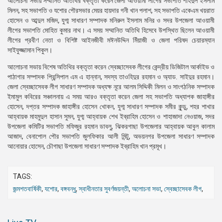
আলোচনা সভায় সম্মানিত অতিথির বক্তৃতা করেন জেলা আওয়ামী লীগের সভাপতি শহিদুল ইসলাম
মিলন, সহ সভাপতি ও যশোর পৌরসভার মেয়র হায়দার গনী খান পলাশ, সহ সভাপতি একেএম খয়রাত
হোসেন ও আব্দুল মজিদ, যুগ্ম সাধারণ সম্পাদক মনিরুল ইসলাম মনির ও সদর উপজেলা আওয়ামী
লীগের সভাপতি মোহিত কুমার নাথ। এ সময় সম্মানিত অতিথি হিসেবে উপস্থিত ছিলেন আওয়ামী
লীগের প্রবীণ নেতা ও বিশিষ্ট আইনজীবী মঈনউদ্দিন মিঁয়াজী ও জেলা পরিষদ চেয়ারম্যান
সাইফুজ্জামান পিকুল।
আলোচনা সভায় বিশেষ অতিথির বক্তৃতা করেন স্বেচ্ছাসেবক লীগের কেন্দ্রীয় ডিজিটাল আর্কাইভ ও
পাঠাগার সম্পাদক প্রিন্সিপাল এম এ হান্নান, সদস্য তাওহিদুর রহমান ও অ্যাড. সাইদুর রহমান।
জেলা স্বেচ্ছাসেবক লীগ সাধারণ সম্পাদক অধ্যক্ষ নূরে আলম সিদ্দিকী মিলন ও সাংগঠনিক সম্পাদক
ইমামুল কবিরের সঞ্চালনায় এ সময় আরও বক্তৃতা করেন জেলা সহ সভাপতি অধ্যাপক জাহাঙ্গীর
হোসেন, দপ্তর সম্পাদক জাহাঙ্গীর হোসেন খোকন, যুগ্ম সাধারণ সম্পাদক সমীর কুন্ডু, শহর শাখার
আহ্বায়ক মাহমুদুল হাসান সুমন, যুগ্ম আহ্বায়ক শেখ ইব্রাহিম হোসেন ও শাহাজাদা নেওয়াজ, সদর
উপজেলা কমিটির সভাপতি মফিজুর রহমান ডাবলু, ঝিকরগাছা উপজেলার আহ্বায়ক আবুল কালাম
আজাদ, বেনাপোল পৌর সভাপতি জুলফিকার আলী মিন্টু, অভয়নগর উপজেলা সাধারণ সম্পাদক
আনোয়ার হোসেন, চৌগাছা উপজেলা সাধারণ সম্পাদক ইব্রাহিম খান প্রমূখ।
TAGS:
জন্মশতবার্ষিকী
,
যশোর
,
বঙ্গবন্ধু
,
স্বাধীনতার সুবর্ণজয়ন্তী
,
অলোচনা সভা
,
স্বেচ্ছাসেবক লীগ
,