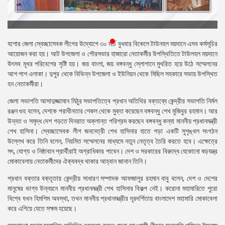
প্রেস
রিলিজ
প্রকাশনা
যশোর জেলা স্বেচ্ছাসেবক লীগের উদ্যোগে ৩০ মার্চ বুধবার বিকেলে টাউনহল ময়দানে এসব কর্মসূচির
আয়োজন করা হয়। আট উপজেলা ও পৌরসভার হাজারো নেতাকর্মীর উপস্থিতিতে টাউলহল ময়দানে
গ্যালারি
উৎসব মূখর পরিবেশের সৃষ্টি হয়। জয় বাংলা, জয় বঙ্গবন্ধু স্লোগানে মুখরিত হয়ে উঠে সম্মেলনের
আশ পাশ এলাকা। দুপুর থেকে বিভিন্ন উপজেলা ও ইউনিয়ন থেকে মিছিল সহকারে সভায় উপস্থিত
বিএনপি-
হন নেতাকর্মীরা।
জামায়াত
জেলা সভাপতি আসাদুজ্জামান মিঠুর সভাপতিত্বে প্রধান অতিথির বক্তব্যে কেন্দ্রীয় সভাপতি নির্মল
সহিংসতা
রঞ্জন গুহ বলেন, দেশকে পরাধীনতার শেকল থেকে মুক্ত করেছেন বঙ্গবন্ধু শেখ মুজিবুর রহমান। আর
উন্নত ও সমৃদ্ধ দেশ গড়তে দিনরাত অক্লান্ত পরিশ্রম করছেন বঙ্গবন্ধু কন্যা মাননীয় প্রধানমন্ত্রী
সংগঠন
শেখ হাসিনা। স্বেচ্ছাসেবক লীগ জননেত্রী শেখ হাসিনার হাতে গড়া একটি সুশৃঙ্খল সংগঠন
উল্লেখ করে তিনি বলেন, নিয়মিত সম্মেলনের মাধ্যমে নতুন নেতৃত্ব তৈরি করতে হবে। এক্ষেত্রে
নির্বাচনী
সৎ, যোগ্য ও নিষ্ঠাবান প্রার্থীরাই অগ্রাধিকার পাবেন। দেশ ও সরকারের বিরুদ্ধে যেকোনো ষড়যন্ত্র
ইশতেহার
মোকাবেলায় নেতাকর্মীদের ঐক্যবদ্ধ থাকার আহ্বান জানান তিনি।
প্রধান বক্তার বক্তৃতায় কেন্দ্রীয় সাধারণ সম্পাদক আফজালুর রহমান বাবু বলেন, দেশ ও দেশের
মানুষের ভাগ্য উন্নয়নে মাননীয় প্রধানমন্ত্রী শেখ হাসিনার বিকল্প নেই। করোনা মহামারিতে পুরো
বিশ্বে যখন হিমশিম অবস্থা, তখন মাননীয় প্রধানমন্ত্রীর দূরদর্শিতায় বাংলাদেশ মহামারি মোকাবেলা
করে এগিয়ে যেতে সক্ষম হয়েছে।