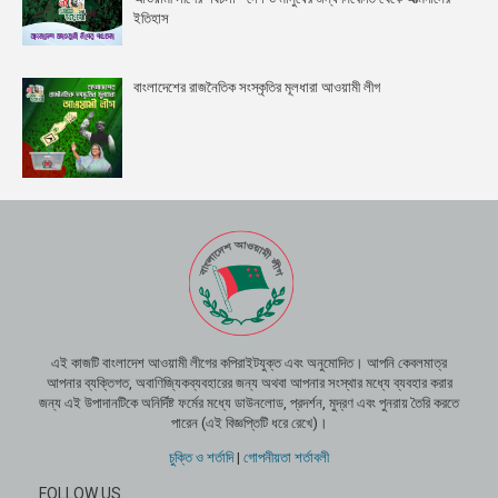
ইতিহাস
বাংলাদেশের রাজনৈতিক সংস্কৃতির মূলধারা আওয়ামী লীগ
এই কাজটি বাংলাদেশ আওয়ামী লীগের কপিরাইটযুক্ত এবং অনুমোদিত। আপনি কেবলমাত্র
আপনার ব্যক্তিগত, অবাণিজ্যিকব্যবহারের জন্য অথবা আপনার সংস্থার মধ্যে ব্যবহার করার
জন্য এই উপাদানটিকে অনির্দিষ্ট ফর্মের মধ্যে ডাউনলোড, প্রদর্শন, মুদ্রণ এবং পুনরায় তৈরি করতে
পারেন (এই বিজ্ঞপ্তিটি ধরে রেখে)।
চুক্তি ও শর্তাদি
|
গোপনীয়তা শর্তাবলী
FOLLOW US