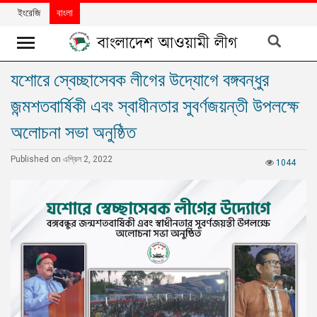
ইংরেজি
বাংলা
যশোরে স্বেচ্ছাসেবক লীগের উদ্যোগে বঙ্গবন্ধুর
খবর
জন্মশতবার্ষিকী এবং স্বাধীনতার সুবর্ণজয়ন্তী উপলক্ষে
দলের
খবর
অলোচনা সভা অনুষ্ঠিত
বিশেষ
Published on এপ্রিল 2, 2022
1044
নিবন্ধ
বিশেষ
প্রতিবেদন
মতামত
উন্নয়নের
বাংলাদেশ
নিউজলেটার