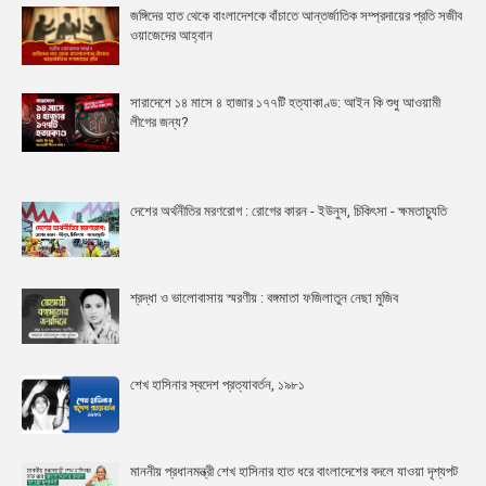
জঙ্গিদের হাত থেকে বাংলাদেশকে বাঁচাতে আন্তর্জাতিক সম্প্রদায়ের প্রতি সজীব
ওয়াজেদের আহ্বান
সারাদেশে ১৪ মাসে ৪ হাজার ১৭৭টি হত্যাকাণ্ড: আইন কি শুধু আওয়ামী
লীগের জন্য?
দেশের অর্থনীতির মরণরোগ : রোগের কারন - ইউনুস, চিকিৎসা - ক্ষমতাচ্যুতি
শ্রদ্ধা ও ভালোবাসায় স্মরণীয় : বঙ্গমাতা ফজিলাতুন নেছা মুজিব
শেখ হাসিনার স্বদেশ প্রত্যাবর্তন, ১৯৮১
মাননীয় প্রধানমন্ত্রী শেখ হাসিনার হাত ধরে বাংলাদেশের বদলে যাওয়া দৃশ্যপট