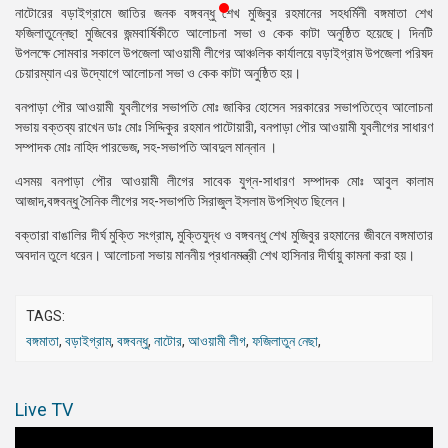
নাটোরের বড়াইগ্রামে জাতির জনক বঙ্গবন্ধু শেখ মুজিবুর রহমানের সহধর্মিনী বঙ্গমাতা শেখ
প্রেস
ফজিলাতুন্নেছা মুজিবের জন্মবার্ষিকীতে আলোচনা সভা ও কেক কাটা অনুষ্ঠিত হয়েছে। দিনটি
রিলিজ
উপলক্ষে সোমবার সকালে উপজেলা আওয়ামী লীগের আঞ্চলিক কার্যালয়ে বড়াইগ্রাম উপজেলা পরিষদ
চেয়ারম্যান এর উদ্যোগে আলোচনা সভা ও কেক কাটা অনুষ্ঠিত হয়।
প্রকাশনা
বনপাড়া পৌর আওয়ামী যুবলীগের সভাপতি মোঃ জাকির হোসেন সরকারের সভাপতিত্বে আলোচনা
গ্যালারি
সভায় বক্তব্য রাখেন ডাঃ মোঃ সিদ্দিকুর রহমান পাটোয়ারী, বনপাড়া পৌর আওয়ামী যুবলীগের সাধারণ
সম্পাদক মোঃ নাহিদ পারভেজ, সহ-সভাপতি আবদুল মান্নান ।
বিএনপি-
এসময় বনপাড়া পৌর আওয়ামী লীগের সাবেক যুগ্ন-সাধারণ সম্পাদক মোঃ আবুল কালাম
জামায়াত
আজাদ,বঙ্গবন্ধু সৈনিক লীগের সহ-সভাপতি সিরাজুল ইসলাম উপস্থিত ছিলেন।
সহিংসতা
বক্তারা বাঙালির দীর্ঘ মুক্তি সংগ্রাম, মুক্তিযুদ্ধ ও বঙ্গবন্ধু শেখ মুজিবুর রহমানের জীবনে বঙ্গমাতার
সংগঠন
অবদান তুলে ধরেন। আলোচনা সভায় মাননীয় প্রধানমন্ত্রী শেখ হাসিনার দীর্ঘায়ু কামনা করা হয়।
নির্বাচনী
ইশতেহার
TAGS:
বঙ্গমাতা
,
বড়াইগ্রাম
,
বঙ্গবন্ধু
,
নাটোর
,
আওয়ামী লীগ
,
ফজিলাতুন নেছা
,
Live TV