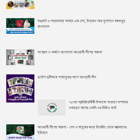
সঙ্কটে ও সম্ভাবনায় অদম্য এক দেশ, উন্নয়ন আর সুশাসনে বঙ্গবন্ধুর
বাংলাদেশ
সংগ্রাম ও অর্জনে বাংলাদেশ আওয়ামী লীগের পথচলা
দুর্যোগ দুর্বিপাকে গণমানুষের পাশে আওযা়মী লীগ
৭৫তম প্রতিষ্ঠাবার্ষিকী উপলক্ষে সাধারণ সম্পাদক
ওবায়দুল কাদের এমপি-এর ভিডিও বার্তা
আওয়ামী লীগের পথচলা - দেশ ও মানুষের জন্য নিবেদিত থেকে আত্মদানের
ইতিহাস