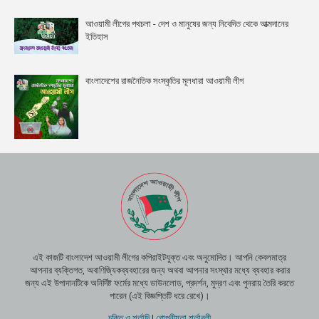
আওয়ামী লীগের পথচলা - দেশ ও মানুষের জন্য নিবেদিত থেকে আত্মদানের
ইতিহাস
বাংলাদেশের রাজনৈতিক সংস্কৃতির মূলধারা আওয়ামী লীগ
এই কাজটি বাংলাদেশ আওয়ামী লীগের কপিরাইটযুক্ত এবং অনুমোদিত। আপনি কেবলমাত্র
আপনার ব্যক্তিগত, অবাণিজ্যিকব্যবহারের জন্য অথবা আপনার সংস্থার মধ্যে ব্যবহার করার
জন্য এই উপাদানটিকে অনির্দিষ্ট ফর্মের মধ্যে ডাউনলোড, প্রদর্শন, মুদ্রণ এবং পুনরায় তৈরি করতে
পারেন (এই বিজ্ঞপ্তিটি ধরে রেখে)।
চুক্তি ও শর্তাদি
|
গোপনীয়তা শর্তাবলী