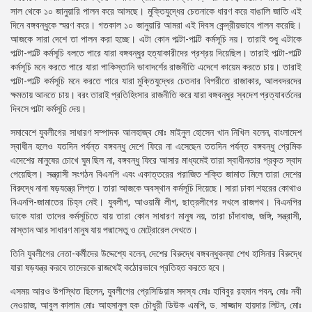
সাল থেকে ১০ জানুয়ারি পালন করে আসছে। মুক্তিযুদ্ধের চেতনাকে ধারণ করে বাঙালি জাতি এই
দিনে বঙ্গবন্ধুকে স্মরণ করে। গতকাল ১০ জানুয়ারি আমরা এই দিবস কেন্দ্রীয়ভাবে পালন করেছি।
আজকে সারা দেশে তা পালন করা হচ্ছে। এটা কোন পাল্টা-পাল্টি কর্মসূচি নয়। তারাই শুধু এটাকে
পাল্টা-পাল্টি কর্মসূচি বলতে পারে যারা বঙ্গবন্ধুর হত্যাকারীদের প্রশ্রয় দিয়েছিল। তারাই পাল্টা-পাল্টি
কর্মসূচি মনে করতে পারে যারা পাকিস্তানি ভাবাদর্শের রাজনীতি এদেশে কায়েম করতে চায়। তারাই
পাল্টা-পাল্টি কর্মসূচি মনে করতে পারে যারা মুক্তিযুদ্ধের চেতনার বিপরীতে রাজাকার, আলবদরদের
ক্ষমতায় আনতে চায়। বরং তারাই প্রতিহিংসার রাজনীতি করে যারা বঙ্গবন্ধুর স্বদেশ প্রত্যাবর্তনের
দিবসে পাল্টা কর্মসূচি দেয়।
সমাবেশে যুবলীগের সাধারণ সম্পাদক আলহাজ্ব মোঃ মাইনুল হোসেন খান নিখিল বলেন, বাংলাদেশ
স্বাধীন হলেও যতদিন পর্যন্ত বঙ্গবন্ধু দেশে ফিরে না এসেছেন ততদিন পর্যন্ত বঙ্গবন্ধু প্রেমিক
এদেশের মানুষের চোখে ঘুম ছিল না, বঙ্গবন্ধু ফিরে আসার মাধ্যমেই তারা স্বাধীনতার প্রকৃত স্বাদ
পেয়েছিল। সন্ত্রাসী সংগঠন বিএনপি এবং একাত্তরের পরাজিত শক্তি জামাত মিলে তারা দেশের
বিরুদ্ধে নানা ষড়যন্ত্রে লিপ্ত। তারা আজকে অবস্থান কর্মসূচি দিয়েছে। সারা ঢাকা শহরের কোথাও
বিএনপি-জামাতের চিহ্ন নেই। যুবলীগ, আওয়ামী লীগ, ছাত্রলীগের দখলে রাজপথ। বিএনপির
ডাকে যারা তাদের কর্মসূচিতে যায় তারা কোন সাধারণ মানুষ নয়, তারা চাঁদাবাজ, জঙ্গি, সন্ত্রাসী,
মাস্তান আর সাধারণ মানুষ যায় পদ্মাসেতু ও মেট্রোরেল দেখতে।
তিনি যুবলীগের নেতা-কর্মীদের উদ্দেশ্যে বলেন, দেশের বিরুদ্ধে বঙ্গবন্ধুকন্যা শেখ হাসিনার বিরুদ্ধে
যারা ষড়যন্ত্র করবে তাদেরকে রাজথেই কঠোরভাবে প্রতিহত করতে হবে।
এসময় আরও উপস্থিত ছিলেন, যুবলীগের প্রেসিডিয়াম সদস্য মোঃ হাবিবুর রহমান পবন, মোঃ নবী
নেওয়াজ, আবুল কালাম মোঃ আহসানুল হক চৌধুরী ডিউক এমপি, ড. সাজ্জাদ হায়দার লিটন, মোঃ