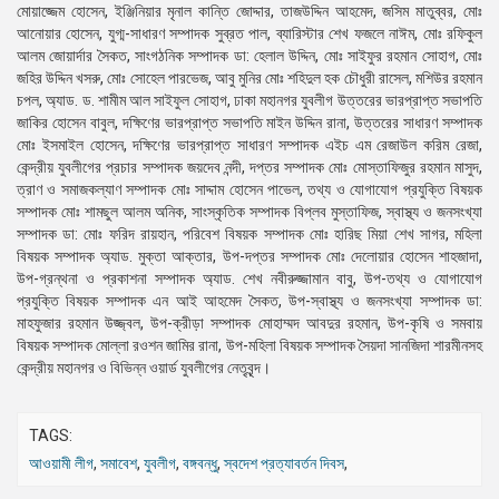
মোয়াজ্জেম হোসেন, ইঞ্জিনিয়ার মৃনাল কান্তি জোদ্দার, তাজউদ্দিন আহমেদ, জসিম মাতুব্বর, মোঃ
আনোয়ার হোসেন, যুগ্ম-সাধারণ সম্পাদক সুব্রত পাল, ব্যারিস্টার শেখ ফজলে নাঈম, মোঃ রফিকুল
আলম জোয়ার্দার সৈকত, সাংগঠনিক সম্পাদক ডা: হেলাল উদ্দিন, মোঃ সাইফুর রহমান সোহাগ, মোঃ
জহির উদ্দিন খসরু, মোঃ সোহেল পারভেজ, আবু মুনির মোঃ শহিদুল হক চৌধুরী রাসেল, মশিউর রহমান
চপল, অ্যাড. ড. শামীম আল সাইফুল সোহাগ, ঢাকা মহানগর যুবলীগ উত্তরের ভারপ্রাপ্ত সভাপতি
জাকির হোসেন বাবুল, দক্ষিণের ভারপ্রাপ্ত সভাপতি মাইন উদ্দিন রানা, উত্তরের সাধারণ সম্পাদক
মোঃ ইসমাইল হোসেন, দক্ষিণের ভারপ্রাপ্ত সাধারণ সম্পাদক এইচ এম রেজাউল করিম রেজা,
কেন্দ্রীয় যুবলীগের প্রচার সম্পাদক জয়দেব নন্দী, দপ্তর সম্পাদক মোঃ মোস্তাফিজুর রহমান মাসুদ,
ত্রাণ ও সমাজকল্যাণ সম্পাদক মোঃ সাদ্দাম হোসেন পাভেল, তথ্য ও যোগাযোগ প্রযুক্তি বিষয়ক
সম্পাদক মোঃ শামছুল আলম অনিক, সাংস্কৃতিক সম্পাদক বিপ্লব মুস্তাফিজ, স্বাস্থ্য ও জনসংখ্যা
সম্পাদক ডা: মোঃ ফরিদ রায়হান, পরিবেশ বিষয়ক সম্পাদক মোঃ হারিছ মিয়া শেখ সাগর, মহিলা
বিষয়ক সম্পাদক অ্যাড. মুক্তা আক্তার, উপ-দপ্তর সম্পাদক মোঃ দেলোয়ার হোসেন শাহজাদা,
উপ-গ্রন্থনা ও প্রকাশনা সম্পাদক অ্যাড. শেখ নবীরুজ্জামান বাবু, উপ-তথ্য ও যোগাযোগ
প্রযুক্তি বিষয়ক সম্পাদক এন আই আহমেদ সৈকত, উপ-স্বাস্থ্য ও জনসংখ্যা সম্পাদক ডা:
মাহফুজার রহমান উজ্জ্বল, উপ-ক্রীড়া সম্পাদক মোহাম্মদ আবদুর রহমান, উপ-কৃষি ও সমবায়
বিষয়ক সম্পাদক মোল্লা রওশন জামির রানা, উপ-মহিলা বিষয়ক সম্পাদক সৈয়দা সানজিদা শারমীনসহ
কেন্দ্রীয় মহানগর ও বিভিন্ন ওয়ার্ড যুবলীগের নেতৃবৃন্দ।
TAGS:
আওয়ামী লীগ
,
সমাবেশ
,
যুবলীগ
,
বঙ্গবন্ধু
,
স্বদেশ প্রত্যাবর্তন দিবস
,