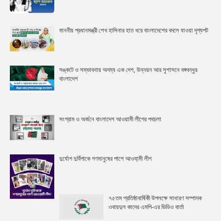
মাননীয় প্রধানমন্ত্রী শেখ হাসিনার হাত ধরে বাংলাদেশের বদলে যাওয়া দৃশ্যপট
সঙ্কটে ও সম্ভাবনায় অদম্য এক দেশ, উন্নয়ন আর সুশাসনে বঙ্গবন্ধুর
বাংলাদেশ
সংগ্রাম ও অর্জনে বাংলাদেশ আওয়ামী লীগের পথচলা
দুর্যোগ দুর্বিপাকে গণমানুষের পাশে আওযা়মী লীগ
৭৫তম প্রতিষ্ঠাবার্ষিকী উপলক্ষে সাধারণ সম্পাদক
ওবায়দুল কাদের এমপি-এর ভিডিও বার্তা