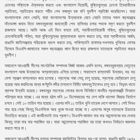
চেতনার শক্তিকে ঐক্যবদ্ধ করতে এবং বাংলাদেশ বিরোধী, মুক্তিযুদ্ধের চেতনা বিেেরাধীদের
প্রতিহত, প্রতিরোধ করতে শহীদ শেখ ফজলুল হক মণি যুবলীগ প্রতিষ্ঠা করেছিলেন। যারা
বাংলাদেশকে মেনে নেয়নি, যারা বাংলাদেশের উন্নয়নকে মেনে নেয়নি তাদের সকল ষড়যন্ত্রের
দাঁতভাঙ্গা জবাব দিতে বঙ্গবন্ধুকন্যা জননেত্রী শেখ হাসিনার চলার পথকে মসৃণ করতে যুবলীগ
রাজপথে আছে। আমি আজ এই দিনে বলতে চাই, স্বাধীনতাবিরোধী শক্তি, মুক্তিযুদ্ধের
চেতনাবিরোধী শক্তি, যারা মুক্তিযুদ্ধের মূল্যবোধকে ধ্বংস করতে চায়, যারা স্বাধীনতার অর্জন,
বাঙালি জাতিসত্ত্বার পরিচয়কে ধ্বংস করতে চায়, পাকিস্তানি হানাদার-দখলদার খুনিদের দোসর
হিসেবে বিএনপি-জামাতের সকল ষড়যন্ত্রের জাল ছিন্ন করে রাজপথে তাদেরকে প্রতিহত করবে
যুবলীগ।
সমাবেশে আওয়ামী লীগের সাংগঠনিক সম্পাদক মির্জা আজম এমপি বলেন, বঙ্গবন্ধুকন্যার নেতৃত্বে
বাংলাদেশ আজ উন্নয়নের অগ্রযাত্রায় এগিয়ে চলেছে। সারাদেশে রাস্তাঘাট উন্নয়ন, বড় বড়
মেগা প্রকল্প বাস্তবায়ন করে চলেছে। স্বপ্নের পদ্মা সেতু চালু হয়েছে, স্বপ্নের মেট্রোরেল চালু
হয়েছে আর কয়দিনের মধ্যে কর্ণফুলি নদীর তলদেশে নির্মিত বঙ্গবন্ধু টানেলও চালু হবে। বিদ্যুৎ খাতে
ব্যাপক উন্নতি হয়েছে। বঙ্গবন্ধুর স্বপ্নের সোনার বাংলা বিনির্মাণে মাননীয় প্রধানমন্ত্রী দিনরাত
পরিশ্রম করে যাচ্ছে। এর মধ্যে হঠাৎ শুনি ১০ ডিসেম্বরের পর দেশ নাকি খালেদা জিয়ার নির্দেশে
চলবে। সেই ১০ তারিখ পার হয়েছে। এরপর শুনি ১১ তারিখ খুনি তারেক দেশে আসবে। সেই দিনও
পার হয়ে গেছে কিন্তু বিএনপিকে আর খুজে পাওয়া যাচ্ছে না। এদেশের মানুষ তাদেরকে চিরতরে
বিতাড়িত করেছে। এই জনহীনতাই তার প্রমাণ। বিএনপি-জামাত বার বার আন্দোলনের ভয় দেখায়
কিন্তু তারা বার বার পরাজিত হয়। যারা আন্দোলনের পরাজিত হয় তারা কখনও নির্বাচনে জয়লাভ
করতে পারে না।
সমাবেশে আওয়ামী লীগের দপ্তর সম্পাদক ব্যারিস্টার বিপ্লব বড়–য়া বলেন, বাঙালি জাতি ১৯৭২