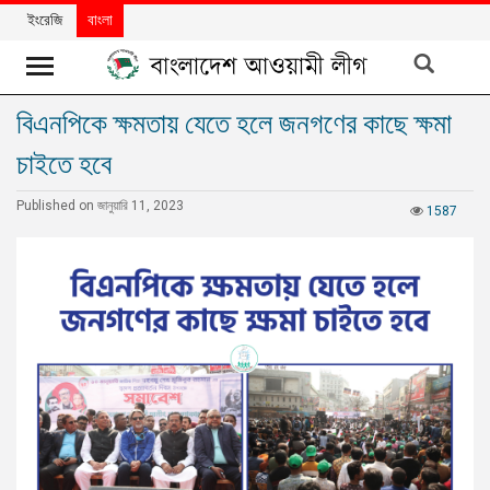
ইংরেজি
বাংলা
বিএনপিকে ক্ষমতায় যেতে হলে জনগণের কাছে ক্ষমা
খবর
চাইতে হবে
দলের
খবর
Published on জানুয়ারি 11, 2023
1587
বিশেষ
নিবন্ধ
বিশেষ
প্রতিবেদন
মতামত
উন্নয়নের
বাংলাদেশ
নিউজলেটার