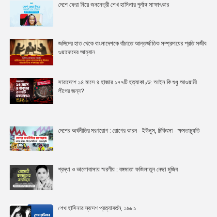
দেশে ফেরা নিয়ে জননেত্রী শেখ হাসিনার পূর্নাঙ্গ সাক্ষাৎকার
জঙ্গিদের হাত থেকে বাংলাদেশকে বাঁচাতে আন্তর্জাতিক সম্প্রদায়ের প্রতি সজীব
ওয়াজেদের আহ্বান
সারাদেশে ১৪ মাসে ৪ হাজার ১৭৭টি হত্যাকাণ্ড: আইন কি শুধু আওয়ামী
লীগের জন্য?
দেশের অর্থনীতির মরণরোগ : রোগের কারন - ইউনুস, চিকিৎসা - ক্ষমতাচ্যুতি
শ্রদ্ধা ও ভালোবাসায় স্মরণীয় : বঙ্গমাতা ফজিলাতুন নেছা মুজিব
শেখ হাসিনার স্বদেশ প্রত্যাবর্তন, ১৯৮১