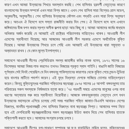
কারণ এখন আমরা উন্নয়নের শিখরে অবস্থান করছি। শেখ হাসিনার দুরদর্শী নেতৃত্বের কারণে
বাংলাদেশের উন্নয়ন সম্পর্কে এখন সারা বিশ্ব জানে। এখন শেখ হাসিনা সারা বিশ্বের রোল মডেল,
অনুকরণীয়, অনুসরণীয়। শেখ হাসিনার উন্নয়নের কৌশল এবং পদ্ধতি এখন সারা বিশ্ব অনুসরণ
করে। অতএব ঐ বিদেশে বসে সস্তা রাজনীতি করার দিন শেখ। ঐ বিদেশে বসে বসে এখানে
জঙ্গিবাদের বীজ বপন করার স্বপ্ন অলীক কল্পনা ছাড়া আর কিছু না। আমরা আমাদের কর্মের মাধ্যমে
অধিকার অর্জন করেছি যে আমরাই এই রাষ্ট্রের পরিচালনার দায়িত্বেও থাকব। আওয়ামী লীগ
এদেশের স্বাধীনতা দিয়েছে; আর আজকের আওয়ামী লীগ সরকার এদেশে অর্থনৈতিক মুক্তি
দিয়েছে। আমরা উন্নয়নের শিখরে চলে গেছি এবং আমরাই এই উন্নয়নের ধারা সমুন্নত ও
অব্যাবহত রাখব। যে কোন মূল্যে ইনশাল্লাহ।
সমাবেশে আওয়ামী লীগের প্রেসিডিয়াম সদস্য জাহাঙ্গীর কবির নানক বলেন, ১৯৭২ সালের ১৬
ডিসেম্বর আমরা বিজয় লাভ করলেও তখনও বিজয়ের প্রকৃত স্বাদ পাইনি। বাঙালি জাতি বিজয়ের
পূর্ণস্বাদ সেই দিনই পেয়েছিল যে দিন বঙ্গবন্ধু পাকিস্তানের কারাগার থেকে মুক্তি পেয়ে লন্ডন-ইন্ডিয়া
হয়ে বাংলার মাটিতে পদার্পণ করেন। এই যুদ্ধ বিধ্বস্ত দেশকে সাজিয়ে তোলার দায়িত্বগ্রহণ
করেন। কিন্তু মুক্তিযুদ্ধের পরাজিত শক্তিদের ষড়যন্ত্রে ১৯৭৫ সালের ১৫ আগস্ট বঙ্গবন্ধুসহ তার
পরিবারের সকল সদস্যকে নির্মমভাবে হত্যা করে। ’৭৫ পরবর্তী সময়ে এদেশের মানুষের ওপর নানা
ধরণের অত্যাচার শুরু করে স্বাধীনতা বিরোধীরা। আজকে বঙ্গবন্ধুকন্যার নেতৃত্বে দেশ যখন
উন্নয়নের মহাসড়কে এগিয়ে চলেছে সেই সময় পরাজিত শক্তি জামাত-বিএনপি আবারও দেশের
বিরুদ্ধে, মাননীয় প্রধানমন্ত্রী শেখ হাসিনার বিরুদ্ধে নানা ষড়যন্ত্রে লিপ্ত। আমাদের শপথ নিতে
হবে এই দেশবিরোধী ষড়যন্ত্রকারীদের সকল ষড়যন্ত্রের উচিত জবাব দিয়ে শেখ হাসিনার হাতকে
শক্তিশালী করতে হবে। আমাদের সংগ্রাম চলছে চলবে।
সমাবেশে আওয়ামী লীগের যুগ্ম-সাধারণ সম্পাদক আ.ফ.ম বাহাউদ্দিন নাছিম বলেন, মুক্তিযুদ্ধের