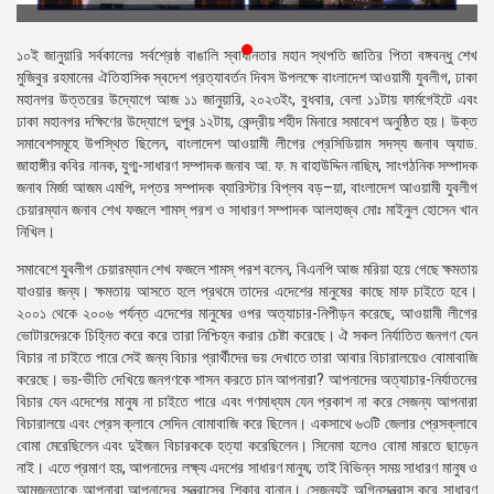
প্রেস
রিলিজ
১০ই জানুয়ারি সর্বকালের সর্বশ্রেষ্ঠ বাঙালি স্বাধীনতার মহান স্থপতি জাতির পিতা বঙ্গবন্ধু শেখ
মুজিবুর রহমানের ঐতিহাসিক স্বদেশ প্রত্যাবর্তন দিবস উপলক্ষে বাংলাদেশ আওয়ামী যুবলীগ, ঢাকা
প্রকাশনা
মহানগর উত্তরের উদ্যোগে আজ ১১ জানুয়ারি, ২০২৩ইং, বুধবার, বেলা ১১টায় ফার্মগেইটে এবং
ঢাকা মহানগর দক্ষিণের উদ্যোগে দুপুর ১২টায়, কেন্দ্রীয় শহীদ মিনারে সমাবেশ অনুষ্ঠিত হয়। উক্ত
গ্যালারি
সমাবেশসমূহে উপস্থিত ছিলেন, বাংলাদেশ আওয়ামী লীগের প্রেসিডিয়াম সদস্য জনাব অ্যাড.
জাহাঙ্গীর কবির নানক, যুগ্ম-সাধারণ সম্পাদক জনাব আ. ফ. ম বাহাউদ্দিন নাছিম, সাংগঠনিক সম্পাদক
বিএনপি-
জনাব মির্জা আজম এমপি, দপ্তর সম্পাদক ব্যারিস্টার বিপ্লব বড়–য়া, বাংলাদেশ আওয়ামী যুবলীগ
জামায়াত
চেয়ারম্যান জনাব শেখ ফজলে শামস্ পরশ ও সাধারণ সম্পাদক আলহাজ্ব মোঃ মাইনুল হোসেন খান
সহিংসতা
নিখিল।
সমাবেশে যুবলীগ চেয়ারম্যান শেখ ফজলে শামস্ পরশ বলেন, বিএনপি আজ মরিয়া হয়ে গেছে ক্ষমতায়
সংগঠন
যাওয়ার জন্য। ক্ষমতায় আসতে হলে প্রথমে তাদের এদেশের মানুষের কাছে মাফ চাইতে হবে।
২০০১ থেকে ২০০৬ পর্যন্ত এদেশের মানুষের ওপর অত্যাচার-নিপীড়ন করেছে, আওয়ামী লীগের
নির্বাচনী
ভোটারদেরকে চিহ্নিত করে করে তারা নিশ্চিহ্ন করার চেষ্টা করেছে। ঐ সকল নির্যাতিত জনগণ যেন
ইশতেহার
বিচার না চাইতে পারে সেই জন্য বিচার প্রার্থীদের ভয় দেখাতে তারা আবার বিচারালয়েও বোমাবাজি
করেছে। ভয়-ভীতি দেখিয়ে জনগণকে শাসন করতে চান আপনারা? আপনাদের অত্যাচার-নির্যাতনের
বিচার যেন এদেশের মানুষ না চাইতে পারে এবং গণমাধ্যম যেন প্রকাশ না করে সেজন্য আপনারা
বিচারালয়ে এবং প্রেস ক্লাবে সেদিন বোমাবাজি করে ছিলেন। একসাথে ৬৩টি জেলার প্রেসক্লাবে
বোমা মেরেছিলেন এবং দুইজন বিচারককে হত্যা করেছিলেন। সিনেমা হলেও বোমা মারতে ছাড়েন
নাই। এতে প্রমাণ হয়, আপনাদের লক্ষ্য এদশের সাধারণ মানুষ; তাই বিভিন্ন সময় সাধারণ মানুষ ও
আমজনতাকে আপনারা আপনাদের সন্ত্রাসের শিকার বানান। সেজন্যই অগ্নিসন্ত্রাস করে সাধারণ