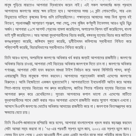
মানুষ পুড়িয়ে মারতেও আপনারা দ্বিধাবোধ করেন নাই। এই সকল অপকর্মের জন্য প্রথমে
আপনাদের জনগণের কাছে ক্ষম চাইতে হবে। আপনাদের সময় ১২ ঘন্টা লোডশেডিং, সার এবং
বিদ্যুতের দাবিতে কৃষকের উপর গুলি চালিয়েছিলেন। পক্ষান্তরে আমাদের সময় বিনা মূল্যে বই
বিতরণ, প্রধানমন্ত্রী আশ্রায়ণ প্রকল্প, পদ্মা সেতু, শেখ মুজিব কর্ণফুলী টানেলসহ আরও ভুরি ভুুির
অর্জন। আপনারা ২১শে আগস্ট গ্রেনেড হামলা করেছিলেন, অপারেশন ক্লিন হার্ট করেছিলেন, বাংলা
ভাই সৃষ্টি করেছিলেন। আর আমরা যুদ্ধাপরাধীদের বিচার করছি, বঙ্গবন্ধু হত্যার বিচার করে জাতিকে
কলঙ্কমুক্ত করেছি, জঙ্গিবাদ মুক্ত করেছি, দুর্নীতিদমন কমিশনের স্বাধীনতা নিশ্চিত করে
শক্তিশালী করেছি, বিচারবিভাগের স্বাধীনতাও নিশ্চিত করেছি।
তিনি আরও বলেন, অপরদিকে জনগণের অধিকার খর্ব করার জন্যই আপনাদের রাজনীতি। জনগণের
অধিকার বিচার চাওয়া, আপনারা সেই বিচারের অধিকার জনগণকে দিতে চান না। জনগণের অধিকার
গণতন্ত্র, আপনারা সেটা হনন করবেন মাগুরা টাইপ নির্বাচন করে অথবা মিলিটারি শাসন, কার্ফু-
এমারজেন্সি দিয়ে মানুষকে শাসন করবেন। আপনাদের প্রত্যেকটা কাজই এদেশের জনগণের
বিরুদ্ধে। আমি নিজেইতো একজন ভুক্তভোগি। আপনারাইতো ইনডেমনিটি আইন করে আমার
পিতা-মাতার হত্যার বিচারের পথ রুদ্ধ করেছিলেন, জাতির পিতার পরিবার হত্যার বিচারের পথ
আপনারা রুদ্ধ করে রেখেছিলেন। সুতরাং আপনাদের কপাল ভালো যে এদেশের মাটিতে
যুদ্ধাপরাধীদের সাথে জোট করার পরও আপনারা এদেশে রাজনীতি করার সুযোগ পাচ্ছেন এখনো।
আসলে বিএনপি জনগণের ভোটের অধিকার আদায়ের রাজনীতি করে না। জনগণকে ভিতসন্ত্রস্থ করে
ক্ষমতায় যেতে চায়।
তিনি বিএনপি-জামাতকে হুশিয়ারি করে বলেন, আপনারা বাংলাদেশকে ধ্বংস করার ষড়যন্ত্র করবেন
সেটা আমরা সহ্য করবো না। ’৭৫-এর পরবর্তী স্বপ্ন ভুলে জান, ২০০১ এর স্বপ্ন ভুলে জান।
সেসব দিন চলে গেছে। এখন আওয়ামী লীগ এমন একটা সংগঠন যাকে সারা পৃথিবীর মানুষ চিনে।