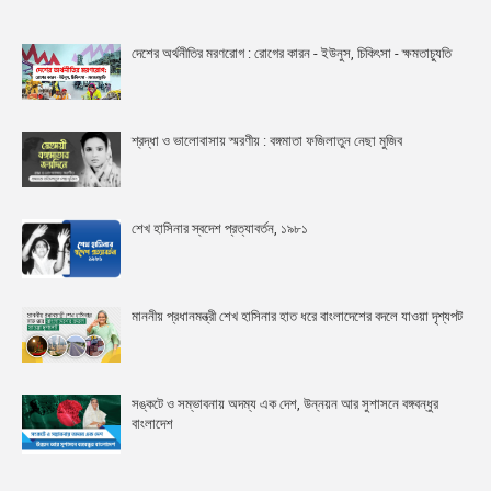
দেশের অর্থনীতির মরণরোগ : রোগের কারন - ইউনুস, চিকিৎসা - ক্ষমতাচ্যুতি
শ্রদ্ধা ও ভালোবাসায় স্মরণীয় : বঙ্গমাতা ফজিলাতুন নেছা মুজিব
শেখ হাসিনার স্বদেশ প্রত্যাবর্তন, ১৯৮১
মাননীয় প্রধানমন্ত্রী শেখ হাসিনার হাত ধরে বাংলাদেশের বদলে যাওয়া দৃশ্যপট
সঙ্কটে ও সম্ভাবনায় অদম্য এক দেশ, উন্নয়ন আর সুশাসনে বঙ্গবন্ধুর
বাংলাদেশ