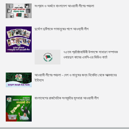
সংগ্রাম ও অর্জনে বাংলাদেশ আওয়ামী লীগের পথচলা
দুর্যোগ দুর্বিপাকে গণমানুষের পাশে আওযা়মী লীগ
৭৫তম প্রতিষ্ঠাবার্ষিকী উপলক্ষে সাধারণ সম্পাদক
ওবায়দুল কাদের এমপি-এর ভিডিও বার্তা
আওয়ামী লীগের পথচলা - দেশ ও মানুষের জন্য নিবেদিত থেকে আত্মদানের
ইতিহাস
বাংলাদেশের রাজনৈতিক সংস্কৃতির মূলধারা আওয়ামী লীগ