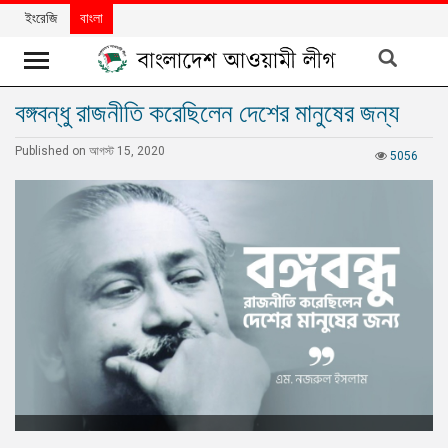
ইংরেজি
বাংলা
বঙ্গবন্ধু রাজনীতি করেছিলেন দেশের মানুষের জন্য
খবর
Published on আগস্ট 15, 2020
দলের
5056
খবর
বিশেষ
নিবন্ধ
বিশেষ
প্রতিবেদন
মতামত
উন্নয়নের
বাংলাদেশ
নিউজলেটার