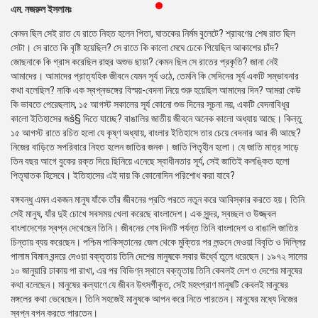
এম. নজরুল ইসলামঃ
প্রেস
রিলিজ
কেমন ছিল সেই রাত যে রাতে নিহত হলেন পিতা, ঘাতকের নির্মম বুলেটে? শ্রাবণের শেষ রাত ছিল
সেটা। সে রাতে কি বৃষ্টি হয়েছিল? সে রাতে কি কালো মেঘে ঢেকে গিয়েছিল আকাশের চাঁদ?
প্রকাশনা
জোছনাকে কি গ্রাস করেছিল রাহুর অশুভ ছায়া? কেমন ছিল সে রাতের প্রকৃতি? জানা নেই
আমাদের। আমাদের প্রাত্যহিক জীবনে যেমন সূর্য ওঠে, তেমনি কি সেদিনের সূর্য একটি সম্ভাবনার
গ্যালারি
কথা বলেছিল? নাকি এক স্বপ্নভঙ্গের বিস্ময়-বেদনা নিয়ে শুরু হয়েছিল আমাদের দিন? আমরা কেউ
কি ভাবতে পেরেছলাম, ১৫ আগস্ট সকালের সূর্য কোনো শুভ দিনের সূচনা নয়, একটি বেদনাবিধূর
বিএনপি-
কালো ইতিহাসের জš§ দিতে যাচ্ছে? বাঙালির জাতীয় জীবনে অনেক কালো অধ্যায় আছে। কিন্তু
জামায়াত
১৫ আগস্ট রাতে রচিত হলো যে কৃষ্ণ অধ্যায়, বাংলার ইতিহাসে তার চেয়ে বেদনার আর কী আছে?
সহিংসতা
নিজের বাড়িতে সপরিবারে নিহত হলেন জাতির জনক। জাতি পিতৃহীন হলো। যে জাতি মাত্র সাড়ে
তিন বছর আগে বুকের রক্ত দিয়ে ছিনিয়ে এনেছে স্বাধীনতার সূর্য, সেই জাতিই কলঙ্কিত হলো
সংগঠন
পিতৃঘাতক হিসেবে। ইতিহাসের এই দায় কি কোনোদিন পরিশোধ করা যাবে?
বঙ্গবন্ধু এমন একজন মানুষ যাঁকে তাঁর জীবনের প্রতি পরতে নতুন করে আবিস্কার করতে হয়। তিনি
নির্বাচনী
সেই মানুষ, যাঁর দুই চোখে সবসময় খেলা করেছে বাংলাদেশ। এক সুন্দর, স্বচ্ছল ও উজ্জ্বল
ইশতেহার
বাংলাদেশের স্বপ্ন দেখেছেন তিনি। জীবনের শেষ দিনটি পর্যন্ত তিনি বাংলাদেশ ও বাঙালি জাতির
চিন্তায় ব্যয় করেছেন। পশ্চিম পাকিস্তানের জেল থেকে মুক্তির পর লন্ডনে দেওয়া বিবৃতি ও দিল্লির
পালাম বিমান বন্দরে দেওয়া বক্তৃতায় তিনি দেশের মানুষকে সবার ঊর্ধ্বে তুলে ধরেছেন। ১৯৭২ সালের
১০ জানুয়ারি ঢাকায় পা রাখা, এর পর বিভিণ্ন স্থানে বক্তৃতায় তিনি কেবলই দেশ ও দেশের মানুষের
কথা বলেছেন। মানুষের কল্যাণে যে জীবন উৎসর্গীকৃত, সেই মহৎপ্রাণ মানুষটি কেবলই মানুষের
মঙ্গলের কথা ভেবেছেন। তিনি সহজেই মানুষকে আপন করে নিতে পারতেন। মানুষের মধ্যে নিজের
স্বপ্ন বপন করতে পারতেন।