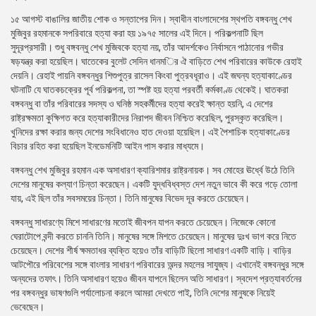
১৫ আগস্ট বাঙালির জাতীয় শোক ও সন্তাপের দিন। স্বাধীন বাংলাদেশের স্থপতি বঙ্গবন্ধু শেখ
মুজিবুর রহমানকে সপরিবারে হত্যা করা হয় ১৯৭৫ সালের এই দিনে। পরিকল্পনাটি ছিল
সুদূরপ্রসারী। শুধু বঙ্গবন্ধু শেখ মুজিবকে হত্যা নয়, তাঁর আদর্শকেও নির্বাসনে পাঠানোর গভীর
ষড়যন্ত্র করা হয়েছিল। ঘাতেকের বুলেট সেদিন ধানম­ির ঐ বাড়িতে শেখ পরিবারের কাউকে রেহাই
দেয়নি। রেহাই পায়নি বঙ্গবন্ধুর শিশুপুত্র রাসেল কিংবা পুত্রবধূরাও। এই জঘন্য হত্যাকাণ্ডের
ঘটনাটি যে ঘাতকচক্রের পূর্ব পরিকল্পনা, তা স্পষ্ট হয় হত্যা পরবর্তী কর্মকাণ্ড থেকেই। ঘাতকরা
বঙ্গবন্ধু বা তাঁর পরিবারের সদস্য ও ঘনিষ্ঠ সহকর্মীদের হত্যা করেই ক্ষান্ত হয়নি, এ দেশের
রাষ্ট্রক্ষমতা কুক্ষিগত করে হত্যাকারীদের নিরাপদ জীবন নিশ্চিত করেছিল, পুরস্কৃত করেছিল।
খুনিদের রক্ষা করার জন্য দেশের সংবিধানেও হাত দেওয়া হয়েছিল। এই পৈশাচিক হত্যাকাণ্ডের
বিচার রহিত করা হয়েছিল ইনডেমনিটি আইন পাস করার মাধ্যমে।
বঙ্গবন্ধু শেখ মুজিবুর রহমান এক অসাধারণ ক্যারিশমার রাষ্ট্রনায়ক। সব মোহের ঊর্ধ্বে উঠে তিনি
দেশের মানুষের কল্যাণ চিন্তা করেছেন। একটি যুদ্ধবিধ্বস্ত দেশ নতুন ভাবে কী করে গড়ে তোলা
যায়, এই ছিল তাঁর সবসময়ের চিন্তা। তিনি মানুষের বিভেদ দূর করতে চেয়েছেন।
বঙ্গবন্ধু সাধারণ্যে মিশে সাধারণের মতোই জীবপন যাপন করতে চেয়েছেন। নিজেকে কোনো
ঘেরাটোপে বন্দী করতে চাননি তিনি। মানুষের সঙ্গে মিশতে চেয়েছেন। মানুষের দুঃখ ভাগ করে নিতে
চেয়েছেন। দেশের শীর্ষ ক্ষমতাধর ব্যক্তি হয়েও তাঁর বাড়িটি ছিলো সাধারণ একটি বাড়ি। বাড়ির
আটপৌরে পরিবেশের সঙ্গে বাংলার সাধারণ পরিবারের অন্দর মহলের সাযুজ্য। এখানেই বঙ্গবন্ধুর সঙ্গে
অন্যদের তফাৎ। তিনি অসাধারণ হয়েও জীবন যাপনে ছিলেন অতি সাধারণ। স্বদেশ প্রত্যাবর্তনের
পর বঙ্গবন্ধুর ভাষণগুলি পর্যালোচনা করলে আমরা দেখতে পাই, তিনি দেশের মানুষকে নিয়েই
ভেবেছেন।