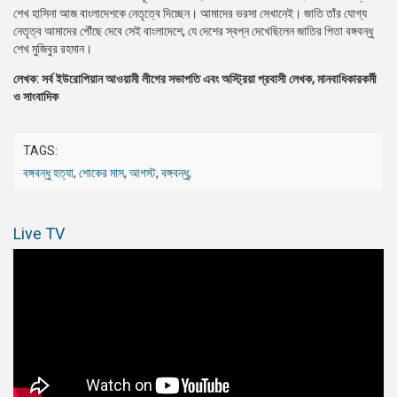
শেখ হাসিনা আজ বাংলাদেশকে নেতৃত্বে দিচ্ছেন। আমাদের ভরসা সেখানেই। জাতি তাঁর যোগ্য
নেতৃত্ব আমাদের পৌঁছে দেবে সেই বাংলাদেশে, যে দেশের স্বপ্ন দেখেছিলেন জাতির পিতা বঙ্গবন্ধু
শেখ মুজিবুর রহমান।
লেখক: সর্ব ইউরোপিয়ান আওয়ামী লীগের সভাপতি এবং
অস্ট্রিয়া প্রবাসী লেখক, মানবাধিকারকর্মী
ও সাংবাদিক
TAGS:
বঙ্গবন্ধু হত্যা
,
শোকের মাস
,
আগস্ট
,
বঙ্গবন্ধু
,
Live TV