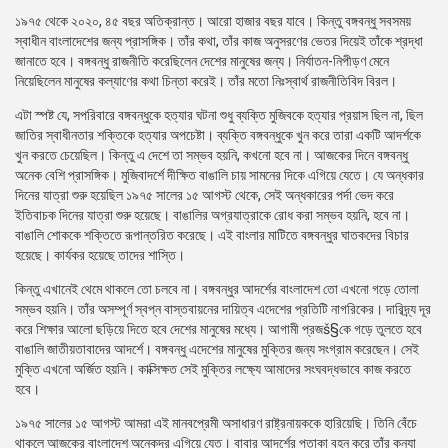
১৯৭৫ থেকে ২০২০, ৪৫ বছর অতিক্রান্ত। আরো হাজার বছর যাবে। কিন্তু বঙ্গবন্ধু সবসময়
স্বাধীন বাংলাদেশের জন্য প্রাসঙ্গিক। তাঁর কথা, তাঁর কাজ অনুসরণের ভেতর দিয়েই তাঁকে শ্রদ্ধা
জানাতে হবে। বঙ্গবন্ধু রাজনীতি করেছিলেন দেশের মানুষের জন্য। নির্যাতন-নিপীড়ণ মেনে
নিয়েছিলেন মানুষের কল্যাণের কথা চিন্তা করেই। তাঁর মতো নিঃস্বার্থ রাজনীতিবিদ বিরল।
এটা স্পষ্ট যে, সপরিবারে বঙ্গবন্ধুকে হত্যার ঘটনা শুধু ব্যক্তি মুজিবকে হত্যার প্রয়াস ছিল না, ছিল
জাতির স্বাধীনতার শক্তিকে হত্যার অপচেষ্টা। ব্যক্তি বঙ্গবন্ধুকে খুন করে তারা একটি আদর্শকে
খুন করতে চেয়েছিল। কিন্তু এ দেশে তা সম্ভব হয়নি, কখনো হবে না। আজকের দিনে বঙ্গবন্ধু
অনেক বেশি প্রাসঙ্গিক। মুজিবাদর্শে দীক্ষিত বাঙালি চায় সামনের দিকে এগিয়ে যেতে। যে অন্ধকার
দিনের যাত্রা শুরু হয়েছিল ১৯৭৫ সালের ১৫ আগস্ট থেকে, সেই অন্ধকারের পর্দা ভেদ করে
ইতিবাচক দিনের যাত্রা শুরু হয়েছে। বাঙালির অগ্রযাত্রাকে রোধ করা সম্ভব হয়নি, হবে না।
বাঙালি শোককে শক্তিতে রূপান্তরিত করেছে। এই বাংলার মাটিতে বঙ্গবন্ধুর ঘাতকদের বিচার
হয়েছে। কার্যকর হয়েছে তাদের শাস্তি।
কিন্তু এখানেই থেমে থাকলে তো চলবে না। বঙ্গবন্ধুর আদর্শের বাংলাদেশ তো এখনো গড়ে তোলা
সম্ভব হয়নি। তাঁর অসম্পূর্ণ স্বপ্ন বাস্তবায়নের দায়িত্ব এদেশের প্রতিটি নাগরিকের। দারিদ্র্য দূর
করে শিক্ষার আলো ছড়িয়ে দিতে হবে দেশের মানুষের মধ্যে। আগামী প্রজš§কে গড়ে তুলতে হবে
বাঙালি জাতীয়তাবাদের আদর্শে। বঙ্গবন্ধু এদেশের মানুষের মুক্তির জন্য সংগ্রাম করেছেন। সেই
মুক্তি এখনো অর্জিত হয়নি। কাক্সিক্ষত সেই মুক্তির লক্ষ্যে আমাদের সংঘবদ্ধভাবে কাজ করতে
হবে।
১৯৭৫ সালের ১৫ আগস্ট আমরা এই মানবপ্রেমী অসাধারণ রাষ্ট্রনায়ককে হারিয়েছি। তিনি বেঁচে
থাকলে আজকের বাংলাদেশ অনেকদূর এগিয়ে যেত। বাবার আদর্শের পতাকা বহন করে তাঁর কন্যা