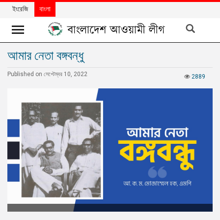
ইংরেজি
বাংলা
আমার নেতা বঙ্গবন্ধু
খবর
Published on সেপ্টেম্বর 10, 2022
দলের
2889
খবর
বিশেষ
নিবন্ধ
বিশেষ
প্রতিবেদন
মতামত
উন্নয়নের
বাংলাদেশ
নিউজলেটার