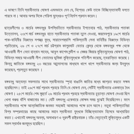
এ ভাষণে তিনি স্বাধীনতার ঘোষণা এমনভাবে দেন যে, বিশ্বের কেউ তাকে বিচ্ছিন্নতাবাদী বলতে
পারবে না। আবার অপর দিকে গেরিলা যুদ্ধেরও পূর্ণ নির্দেশ প্রদান করেন।
ছাত্রলীগের ৩ মার্চের বঙ্গবন্ধুর উপস্থিতিতে স্বাধীনতার ইশতেহার পাঠ, স্বাধীনতার পতাকা
উত্তোলন, ২৩শে মার্চ বঙ্গবন্ধুর হাতে স্বাধীনতার পতাকা তুলে দেওয়া, জয়দেবপুরে ১৯শে মার্চের
পাক-বাহিনীর বিরুদ্ধে সশস্ত্র যুদ্ধ, সারাদেশব্যাপি পাকিস্তানী সেনা বাহিনীর বিরুদ্ধে বিভিন্ন
প্রতিরোধ, ২৬ শে ও ২৭শে মার্চ চট্টগ্রাম কালুরঘাট বেতার কেন্দ্র থেকে বঙ্গবন্ধুর পক্ষ থেকে
আওয়ামী লীগ নেতা হান্নান সাহেব, আবুল কাশেম সন্দীপ ও মেজর জিয়ার মুক্তিযুদ্ধের ঘোষণা পাঠ,
বিভিন্ন সময়ে আওয়ামী লীগ নেতাদের ভূমিকা মুক্তিযুদ্ধকে গতিশীল করেছে, ত্বরান্বিত করেছে।
কিন্তু জাতিকে বঙ্গবন্ধু ২৩ বছরের আন্দোলনের মাধ্যমে ধাপে ধাপে স্বাধীনতার জন্য উদ্বুদ্ধ
করেছেন, প্রস্তুত করেছেন ।
বঙ্গবন্ধু অত্যন্ত সফলতার সাথে স্বাধীনতার স্পৃহা বাঙালি জাতির মধ্যে জাগ্রত করতে সক্ষম
হয়েছিলেন। তাই ২৬শে মার্চ প্রথম প্রহরে তিনি যে ঘোষণা দেন, সেটিই স্বাধীনতার একমাত্র বৈধ
ঘোষণা। ২৫শে মার্চের শেষ মূহুর্তে ২৬ মার্চের প্রথম প্রহরে স্বাধীনতার চূড়ান্ত ঘোষণা দেওয়া ছিল
খেলা শুরুর বাঁশি বাজানোর মত। যেটি বঙ্গবন্ধু একেবারে মোক্ষম সময় বুঝেই দিয়েছিলেন। ফলে
স্বাধীনতার পক্ষে আর্ন্তজাতিক জনমত সহজেই আমাদের পক্ষে চলে আসে। নতুবা পাকিস্তানিরা
বিশ্ব সম্প্রদায়ের কাছে আমাদের মহান স্বাধীনতা যুদ্ধকে বিচ্ছিন্নতাবাদ হিসেবে আখ্যায়িত
করত। এখানেই বঙ্গবন্ধু অনন্য, অসাধারণ ও দূরদর্শী রাষ্ট্রনায়ক। তাঁর নেতৃত্বেই মুক্তিযুদ্ধ একটি
সফল স্বার্থক জনযুদ্ধ হয়েছিল।