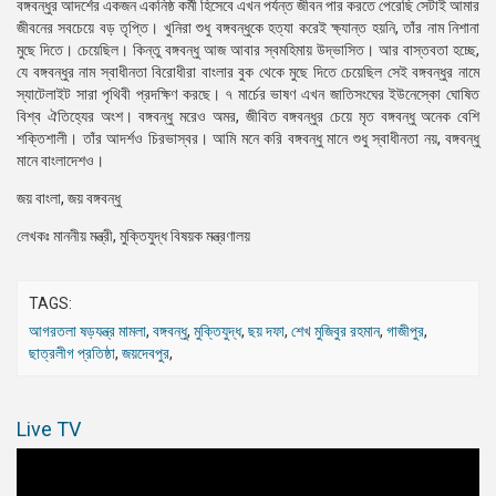
বঙ্গবন্ধুর আদর্শের একজন একনিষ্ঠ কর্মী হিসেবে এখন পর্যন্ত জীবন পার করতে পেরেছি সেটাই আমার
জীবনের সবচেয়ে বড় তৃপ্তি। খুনিরা শুধু বঙ্গবন্ধুকে হত্যা করেই ক্ষ্যান্ত হয়নি, তাঁর নাম নিশানা
মুছে দিতে। চেয়েছিল। কিন্তু বঙ্গবন্ধু আজ আবার স্বমহিমায় উদ্ভাসিত। আর বাস্তবতা হচ্ছে,
যে বঙ্গবন্ধুর নাম স্বাধীনতা বিরোধীরা বাংলার বুক থেকে মুছে দিতে চেয়েছিল সেই বঙ্গবন্ধুর নামে
স্যাটেলাইট সারা পৃথিবী প্রদক্ষিণ করছে। ৭ মার্চের ভাষণ এখন জাতিসংঘের ইউনেস্কো ঘোষিত
বিশ্ব ঐতিহ্যের অংশ। বঙ্গবন্ধু মরেও অমর, জীবিত বঙ্গবন্ধুর চেয়ে মৃত বঙ্গবন্ধু অনেক বেশি
শক্তিশালী। তাঁর আদর্শও চিরভাস্বর। আমি মনে করি বঙ্গবন্ধু মানে শুধু স্বাধীনতা নয়, বঙ্গবন্ধু
মানে বাংলাদেশও।
জয় বাংলা, জয় বঙ্গবন্ধু
লেখকঃ মাননীয় মন্ত্রী, মুক্তিযুদ্ধ বিষয়ক মন্ত্রণালয়
TAGS:
আগরতলা ষড়যন্ত্র মামলা
,
বঙ্গবন্ধু
,
মুক্তিযুদ্ধ
,
ছয় দফা
,
শেখ মুজিবুর রহমান
,
গাজীপুর
,
ছাত্রলীগ প্রতিষ্ঠা
,
জয়দেবপুর
,
Live TV