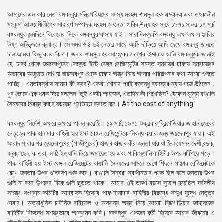
আমাদের এলাকার নেতা বঙ্গবন্ধুর মন্ত্রিপরিষদের সদস্য মরহুম শামসুল হক এমএনএ এবং তৎকালীন
মহকুমা আওয়ামীলীগের সাধারণ সম্পাদক মরহুম জননেতা হাবিব উল্ল্যাহর সাথে ১৯৭১ সালর ১৭ মার্চ
বঙ্গবন্ধুর জন্মদিনে বিকেলের দিকে বঙ্গবন্ধুর বাসায় যাই। সারাদিনব্যাপি বঙ্গবন্ধু লক্ষ লক্ষ বাঙালির
উষ্ণ অভিনন্দনে ক্লান্ত। সে সময় ওই দুই নেতার সাথে আমি দাঁড়িয়ে আছি দেখে বঙ্গবন্ধু জানতে
চান আমরা কিছু বলব কিনা। জনাব শামসুল হক সাহেবের চোখের ইশারায় আনি বঙ্গবন্ধুকে জানাই
যে, ঢাকা থেকে জয়দেবপুরের সেকেন্ড ইস্ট বেঙ্গল রেজিমেন্টের সমস্ত সমরাস্ত্র ঢাকায় সমরাস্ত্রের
অভাবের অজুহাত দেখিয়ে জয়দেবপুর থেকে ঢাকায় অস্ত্র নিয়ে আনার পরিকল্পনার কথা আমরা শুনতে
পাচ্ছি। এমতাবস্থায় আমরা কী করব? একথা শোনার পরই বঙ্গবন্ধু ব্যাঘ্রের ন্যায় গর্জে উঠলেন।
খুব জোরে এক ধমক দিয়ে বললেন “তুই একটা আহম্মক, এতদিন কী শিখেছিস? যেকোন মূল্যে বাঙালি
সৈন্যদের নিরস্ত্র করার ষড়যন্ত্র প্রতিহত করতে হবে। At the cost of anything''
বঙ্গবন্ধুর নির্দেশ অক্ষরে অক্ষরে পালন করেছি। ১৯ মার্চ, ১৯৭১ শুক্রবার ব্রিগেডিয়ার জাহান জেবের
নেতৃত্বে পাক হানাদার বাহিনী ২য় ইস্ট বেঙ্গল রেজিমেন্টকে নিবন্ধ করার জন্য জয়দেবপুর যায়। এই
সংবাদ পাবার পর জয়দেবপুরের (গাজীপুরের) হাজার হাজার বীর জনতা যার যা ছিল যেমন- দেশী বন্দুক,
ধনুক, ছেন, কাতরা, লাঠি ইত্যাদি নিয়ে জমায়েত হয় এবং পাকিস্তানি বাহিনীর উপর ঝাঁপিয়ে পড়ে।
পাক বাহিনী ২য় ইস্ট বেঙ্গল রেজিমেন্টের বাঙালি সৈন্যদের সামনে রেখে পিছনে পাঞ্জাব রেজিমেন্টকে
রেখে জনতার উপর গুলিবর্ষণ শুরু করে। বাঙালি সৈন্যরা স্বাধীনতার পক্ষে ছিল বলে জনতার উপর
গুলি না করে উপরের দিকে গুলি ছুড়তে থাকে। আমার ওই তরুণ বয়সে সুযোগ হয়েছিল সর্বদলীয়
সশস্ত্র সংগ্রাম কমিটির আহবায়ক হিসেবে পাক হানাদার বাহিনীর বিরুদ্ধে সম্মুখ যুদ্ধে নেতৃত্ব
দেবার। অত্যাধুনিক চাইনিজ রাইফেল ও অন্যান্য অস্ত্র নিয়ে আমরা ব্রিগেডিয়ার জাহানজেব
বাহিনীর বিরুদ্ধে সশস্ত্রভাবে আক্রমন করি। বঙ্গবন্ধুর একজন কর্মী হিসেবে আমার জীবনের এ