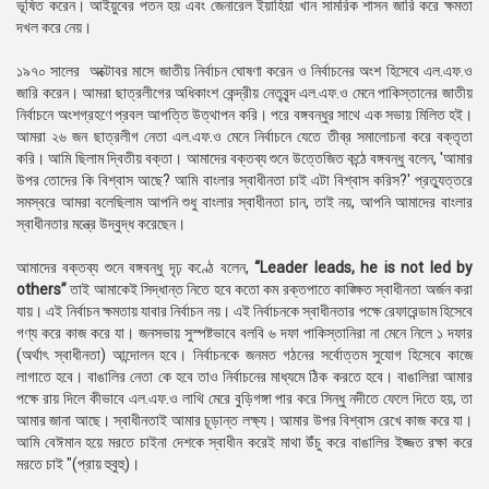
ভূষিত করেন। আইয়ুবের পতন হয় এবং জেনারেল ইয়াহিয়া খান সামরিক শাসন জারি করে ক্ষমতা
দখল করে নেয়।
১৯৭০ সালের অক্টোবর মাসে জাতীয় নির্বাচন ঘোষণা করেন ও নির্বাচনের অংশ হিসেবে এল.এফ.ও
জারি করেন। আমরা ছাত্রলীগের অধিকাংশ কেন্দ্রীয় নেতৃবৃন্দ এল.এফ.ও মেনে পাকিস্তানের জাতীয়
নির্বাচনে অংশগ্রহণে প্রবল আপত্তি উত্থাপন করি। পরে বঙ্গবন্ধুর সাথে এক সভায় মিলিত হই।
আমরা ২৬ জন ছাত্রলীগ নেতা এল.এফ.ও মেনে নির্বাচনে যেতে তীব্র সমালোচনা করে বক্তৃতা
করি। আমি ছিলাম দ্বিতীয় বক্তা। আমাদের বক্তব্য শুনে উত্তেজিত কন্ঠে বঙ্গবন্ধু বলেন, 'আমার
উপর তোদের কি বিশ্বাস আছে? আমি বাংলার স্বাধীনতা চাই এটা বিশ্বাস করিস?' প্রত্যুত্তরে
সমস্বরে আমরা বলেছিলাম আপনি শুধু বাংলার স্বাধীনতা চান, তাই নয়, আপনি আমাদের বাংলার
স্বাধীনতার মন্ত্রে উদ্বুদ্ধ করেছেন।
আমাদের বক্তব্য শুনে বঙ্গবন্ধু দৃঢ় কণ্ঠে বলেন,
“Leader leads, he is not led by
others’’
তাই আমাকেই সিদ্ধান্ত নিতে হবে কতো কম রক্তপাতে কাঙ্ক্ষিত স্বাধীনতা অর্জন করা
যায়। এই নির্বাচন ক্ষমতায় যাবার নির্বাচন নয়। এই নির্বাচনকে স্বাধীনতার পক্ষে রেফারেন্ডাম হিসেবে
গণ্য করে কাজ করে যা। জনসভায় সুস্পষ্টভাবে বলবি ৬ দফা পাকিস্তানিরা না মেনে নিলে ১ দফার
(অর্থাৎ স্বাধীনতা) আন্দোলন হবে। নির্বাচনকে জনমত গঠনের সর্বোত্তম সুযোগ হিসেবে কাজে
লাগাতে হবে। বাঙালির নেতা কে হবে তাও নির্বাচনের মাধ্যমে ঠিক করতে হবে। বাঙালিরা আমার
পক্ষে রায় দিলে কীভাবে এল.এফ.ও লাথি মেরে বুড়িগঙ্গা পার করে সিন্ধু নদীতে ফেলে দিতে হয়, তা
আমার জানা আছে। স্বাধীনতাই আমার চূড়ান্ত লক্ষ্য। আমার উপর বিশ্বাস রেখে কাজ করে যা।
আমি বেঈমান হয়ে মরতে চাইনা দেশকে স্বাধীন করেই মাথা উঁচু করে বাঙালির ইজ্জত রক্ষা করে
মরতে চাই "(প্রায় হুবুহু)।