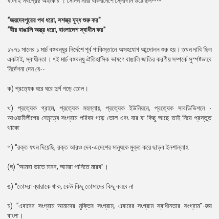
ঘটনাই সর্বশ্রেষ্ঠ অহংকার । সেদিন সারা বাংলাদেশে স্লোগান উঠেছিল----
“জয়দেবপুরের পথ ধরো, সশস্ত্র যুদ্ধ শুরু কর"
“বীর বাঙালি অস্ত্র ধরো, বাংলাদেশ স্বাধীন কর"
১৯৭১ সালের ১ মার্চ বঙ্গবন্ধুর নির্দেশে পূর্ব পাকিস্তানে অসহযোগ আন্দোলন শুরু হয়। তখন দাবি ছিল
একটাই, স্বাধীনতা। ৭ই মার্চ বঙ্গবন্ধু ঐতিহাসিক ভাষণে বাঙালি জাতির করণীয় সম্পর্কে সুস্পষ্টভাবে
নির্দেশনা দেন যে--
ক) প্রত্যেক ঘরে ঘরে দুর্গ গড়ে তোল।
খ) প্রত্যেক গ্রামে, প্রত্যেক মহল্লায়, প্রত্যেক ইউনিয়নে, প্রত্যেক সাবডিভিশনে -
আওয়ামীলীগের নেতৃত্বে সংগ্রাম পরিষদ গড়ে তোল এবং যার যা কিছু আছে তাই নিয়ে প্রস্তুত
থাকো
গ) “রক্ত যখন দিয়েছি, রক্ত আরও দেব-এদেশের মানুষকে মুক্ত করে ছাড়ব ইনশাল্লাহ
(ঘ) “আমরা ভাতে মারব, আমরা পানিতে মারব”।
ঙ) “তোমরা ব্যারাকে থাক, কেউ কিছু তোমাদের কিছু বলবে না
চ) “এবারের সংগ্রাম আমাদের মুক্তির সংগ্রাম, এবারের সংগ্রাম স্বাধীনতার সংগ্রাম"-জয়
বাংলা।