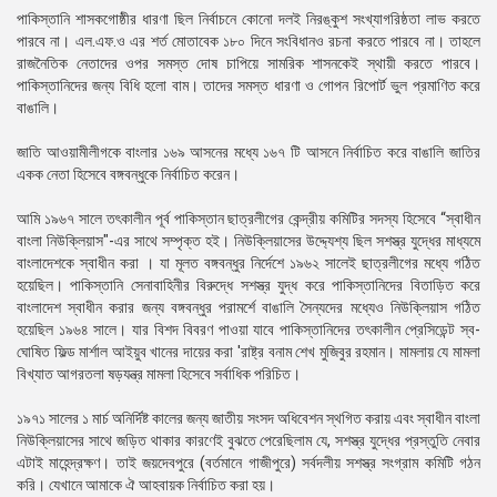
পাকিস্তানি শাসকগোষ্ঠীর ধারণা ছিল নির্বাচনে কোনো দলই নিরঙ্কুশ সংখ্যাগরিষ্ঠতা লাভ করতে
পারবে না। এল.এফ.ও এর শর্ত মোতাবেক ১৮০ দিনে সংবিধানও রচনা করতে পারবে না। তাহলে
রাজনৈতিক নেতাদের ওপর সমস্ত দোষ চাপিয়ে সামরিক শাসনকেই স্থায়ী করতে পারবে।
পাকিস্তানিদের জন্য বিধি হলো বাম। তাদের সমস্ত ধারণা ও গোপন রিপোর্ট ভুল প্রমাণিত করে
বাঙালি।
জাতি আওয়ামীলীগকে বাংলার ১৬৯ আসনের মধ্যে ১৬৭ টি আসনে নির্বাচিত করে বাঙালি জাতির
একক নেতা হিসেবে বঙ্গবন্ধুকে নির্বাচিত করেন।
আমি ১৯৬৭ সালে তৎকালীন পূর্ব পাকিস্তান ছাত্রলীগের কেন্দ্রীয় কমিটির সদস্য হিসেবে “স্বাধীন
বাংলা নিউক্লিয়াস"-এর সাথে সম্পৃক্ত হই। নিউক্লিয়াসের উদ্দ্যেশ্য ছিল সশস্ত্র যুদ্ধের মাধ্যমে
বাংলাদেশকে স্বাধীন করা । যা মূলত বঙ্গবন্ধুর নির্দেশে ১৯৬২ সালেই ছাত্রলীগের মধ্যে গঠিত
হয়েছিল। পাকিস্তানি সেনাবাহিনীর বিরুদ্ধে সশস্ত্র যুদ্ধ করে পাকিস্তানিদের বিতাড়িত করে
বাংলাদেশ স্বাধীন করার জন্য বঙ্গবন্ধুর পরামর্শে বাঙালি সৈন্যদের মধ্যেও নিউক্লিয়াস গঠিত
হয়েছিল ১৯৬৪ সালে। যার বিশদ বিবরণ পাওয়া যাবে পাকিস্তানিদের তৎকালীন প্রেসিডেন্ট স্ব-
ঘোষিত ফিল্ড মার্শাল আইয়ুব খানের দায়ের করা 'রাষ্ট্র বনাম শেখ মুজিবুর রহমান। মামলায় যে মামলা
বিখ্যাত আগরতলা ষড়যন্ত্র মামলা হিসেবে সর্বাধিক পরিচিত।
১৯৭১ সালের ১ মার্চ অনির্দিষ্ট কালের জন্য জাতীয় সংসদ অধিবেশন স্থগিত করায় এবং স্বাধীন বাংলা
নিউক্লিয়াসের সাথে জড়িত থাকার কারণেই বুঝতে পেরেছিলাম যে, সশস্ত্র যুদ্ধের প্রস্তুতি নেবার
এটাই মাহেন্দ্রক্ষণ। তাই জয়দেবপুরে (বর্তমানে গাজীপুরে) সর্বদলীয় সশস্ত্র সংগ্রাম কমিটি গঠন
করি। যেখানে আমাকে ঐ আহবায়ক নির্বাচিত করা হয়।