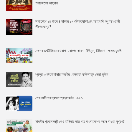
ওয়াজেদের আহ্বান
সারাদেশে ১৪ মাসে ৪ হাজার ১৭৭টি হত্যাকাণ্ড: আইন কি শুধু আওয়ামী
লীগের জন্য?
দেশের অর্থনীতির মরণরোগ : রোগের কারন - ইউনুস, চিকিৎসা - ক্ষমতাচ্যুতি
শ্রদ্ধা ও ভালোবাসায় স্মরণীয় : বঙ্গমাতা ফজিলাতুন নেছা মুজিব
শেখ হাসিনার স্বদেশ প্রত্যাবর্তন, ১৯৮১
মাননীয় প্রধানমন্ত্রী শেখ হাসিনার হাত ধরে বাংলাদেশের বদলে যাওয়া দৃশ্যপট