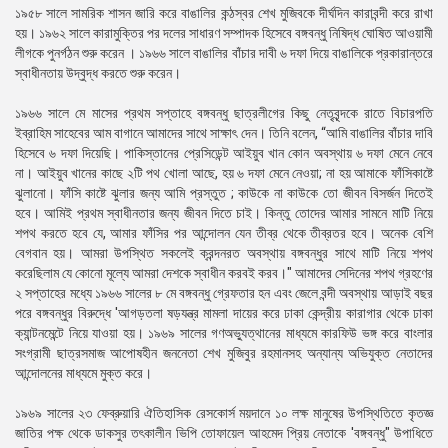
১৯৫৮ সালে সামরিক শাসন জারি করে বাঙালির কন্ঠস্বর শেখ মুজিবকে দীর্ঘদিন কারাবন্দী করে রাখা
হয়। ১৯৬২ সালে কারামুক্তির পর দলের সাধারণ সম্পাদক হিসেবে বঙ্গবন্ধু নিষিদ্ধ ঘোষিত আওয়ামী
লীগকে পুনর্গঠন শুরু করেন । ১৯৬৬ সালে বাঙালির বাঁচার দাবী ৬ দফা দিয়ে বাঙালিকে প্রকারান্তরে
স্বাধীনতায় উদ্বুদ্ধ করতে শুরু করেন।
১৯৬৬ সালে মে মাসের প্রথম সপ্তাহে বঙ্গবন্ধু ছাত্রলীগের কিছু নেতৃবৃন্দকে রাতে বিচারপতি
ইব্রাহিম সাহেবের আম বাগানে আমাদের সাথে সাক্ষাৎ দেন। তিনি বলেন, “আমি বাঙালির বাঁচার দাবি
হিসেবে ৬ দফা দিয়েছি। পাকিস্তানের প্রেসিডেন্ট আইয়ুব খান কোন অবস্থায় ৬ দফা মেনে নেবে
না। আইয়ুব খানের কাছে ২টি পথ খোলা আছে, হয় ৬ দফা মেনে নেওয়া; না হয় আমাকে ফাঁসিকাষ্টে
ঝুলানো। ফাঁসি কাষ্টে ঝুলার জন্য আমি প্রস্তুত ; কাউকে না কাউকে তো জীবন বিসর্জন দিতেই
হবে। আমিই প্রথম স্বাধীনতার জন্য জীবন দিতে চাই। কিন্তু তোদের আমার সামনে মাটি নিয়ে
শপথ করতে হবে যে, আমার ফাঁসির পর আন্দোলন যেন তীব্র থেকে তীব্রতর হবে। অনেক বেশি
বেগবান হয়। আমরা উপস্থিত সকলেই ক্রন্দনরত অবস্থায় বঙ্গবন্ধুর সাথে মাটি নিয়ে শপথ
করেছিলাম যে কোনো মূল্যে আমরা দেশকে স্বাধীন করবই করব।" আমাদের সেদিনের শপথ গ্রহণের
২ সপ্তাহের মধ্যে ১৯৬৬ সালের ৮ মে বঙ্গবন্ধু গ্রেফতার হন এবং জেলে বন্দী অবস্থায় আড়াই বছর
পরে বঙ্গবন্ধুর বিরুদ্ধে 'আগড়তলা ষড়যন্ত্র মামলা দায়ের করে ঢাকা কেন্দ্রীয় কারাগার থেকে ঢাকা
ক্যান্টনমেন্টে নিয়ে যাওয়া হয়। ১৯৬৯ সালের গণঅভ্যুত্থানের মাধ্যমে কারফিউ ভঙ্গ করে বাংলার
সংগ্রামী ছাত্রসমাজ আপোষহীন জননেতা শেখ মুজিবুর রহমানসহ অন্যান্য অভিযুক্ত নেতাদের
আন্দোলনের মাধ্যমে মুক্ত করে।
১৯৬৯ সালের ২৩ ফেব্রুয়ারি ঐতিহাসিক রেসকোর্স ময়দানে ১০ লক্ষ মানুষের উপস্থিতিতে কৃতজ্ঞ
জাতির পক্ষ থেকে ডাকসুর তৎকালীন ভিপি তোফায়েল আহমেদ প্রিয় নেতাকে 'বঙ্গবন্ধু" উপাধিতে