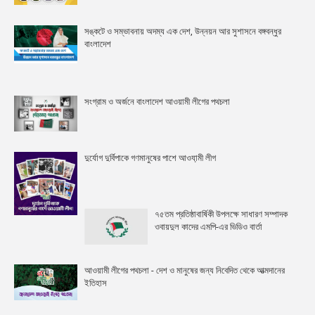
সঙ্কটে ও সম্ভাবনায় অদম্য এক দেশ, উন্নয়ন আর সুশাসনে বঙ্গবন্ধুর
বাংলাদেশ
সংগ্রাম ও অর্জনে বাংলাদেশ আওয়ামী লীগের পথচলা
দুর্যোগ দুর্বিপাকে গণমানুষের পাশে আওযা়মী লীগ
৭৫তম প্রতিষ্ঠাবার্ষিকী উপলক্ষে সাধারণ সম্পাদক
ওবায়দুল কাদের এমপি-এর ভিডিও বার্তা
আওয়ামী লীগের পথচলা - দেশ ও মানুষের জন্য নিবেদিত থেকে আত্মদানের
ইতিহাস